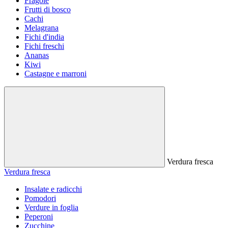
Fragole
Frutti di bosco
Cachi
Melagrana
Fichi d'india
Fichi freschi
Ananas
Kiwi
Castagne e marroni
Verdura fresca
Verdura fresca
Insalate e radicchi
Pomodori
Verdure in foglia
Peperoni
Zucchine