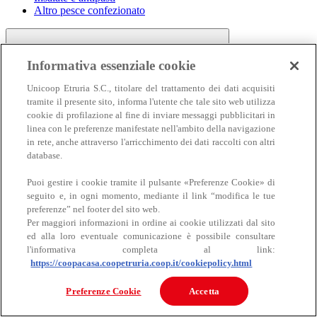
Altro pesce confezionato
Informativa essenziale cookie
Unicoop Etruria S.C., titolare del trattamento dei dati acquisiti
tramite il presente sito, informa l'utente che tale sito web utilizza
cookie di profilazione al fine di inviare messaggi pubblicitari in
linea con le preferenze manifestate nell'ambito della navigazione
Carne
in rete, anche attraverso l'arricchimento dei dati raccolti con altri
Carne
database.
Puoi gestire i cookie tramite il pulsante «Preferenze Cookie» di
seguito e, in ogni momento, mediante il link “modifica le tue
preferenze” nel footer del sito web.
Per maggiori informazioni in ordine ai cookie utilizzati dal sito
ed alla loro eventuale comunicazione è possibile consultare
l'informativa completa al link:
https://coopacasa.coopetruria.coop.it/cookiepolicy.html
Bovino
Ovino
Preferenze Cookie
Accetta
Suino
Equino