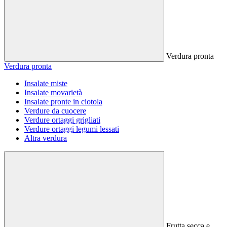
Verdura pronta
Verdura pronta
Insalate miste
Insalate movarietà
Insalate pronte in ciotola
Verdure da cuocere
Verdure ortaggi grigliati
Verdure ortaggi legumi lessati
Altra verdura
Frutta secca e