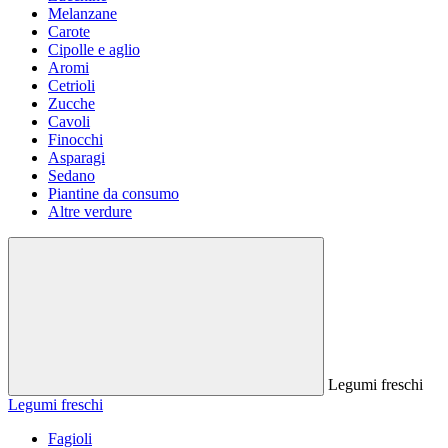
Melanzane
Carote
Cipolle e aglio
Aromi
Cetrioli
Zucche
Cavoli
Finocchi
Asparagi
Sedano
Piantine da consumo
Altre verdure
Legumi freschi
Legumi freschi
Fagioli