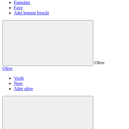
Fagiolini
Fave
Altri legumi freschi
Olive
Olive
Verdi
Nere
Altre olive