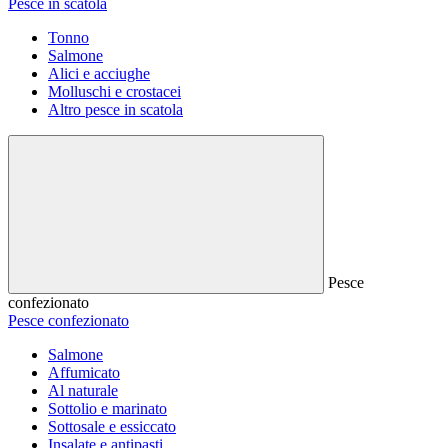
Pesce in scatola
Tonno
Salmone
Alici e acciughe
Molluschi e crostacei
Altro pesce in scatola
Pesce
confezionato
Pesce confezionato
Salmone
Affumicato
Al naturale
Sottolio e marinato
Sottosale e essiccato
Insalate e antipasti