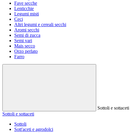
Fave secche
Lenticchie
Legumi misti
Ceci
Altri legumi e cereali secchi
Aromi secchi
Semi di zucca
Semi vari
Mais secco
Orzo perlato
Farro
Sottoli e sottaceti
Sottoli e sottaceti
Sottoli
Sott'aceti e agrodolci