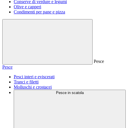
Conserve di verdure e legumi
Olive e capperi
Condimenti per pane e pizza
Pesce
Pesce
Pesci interi e eviscerati
Tranci e filetti
Molluschi e crostacei
Pesce in scatola