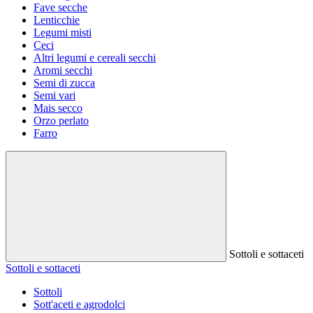
Fave secche
Lenticchie
Legumi misti
Ceci
Altri legumi e cereali secchi
Aromi secchi
Semi di zucca
Semi vari
Mais secco
Orzo perlato
Farro
Sottoli e sottaceti
Sottoli e sottaceti
Sottoli
Sott'aceti e agrodolci