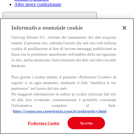
Altro pesce confezionato
Informativa essenziale cookie
Unicoop Etruria S.C., titolare del trattamento dei dati acquisiti
tramite il presente sito, informa l'utente che tale sito web utilizza
cookie di profilazione al fine di inviare messaggi pubblicitari in
linea con le preferenze manifestate nell'ambito della navigazione
Carne
in rete, anche attraverso l'arricchimento dei dati raccolti con altri
Carne
database.
Puoi gestire i cookie tramite il pulsante «Preferenze Cookie» di
seguito e, in ogni momento, mediante il link “modifica le tue
preferenze” nel footer del sito web.
Per maggiori informazioni in ordine ai cookie utilizzati dal sito
ed alla loro eventuale comunicazione è possibile consultare
l'informativa completa al link:
https://coopacasa.coopetruria.coop.it/cookiepolicy.html
Bovino
Ovino
Preferenze Cookie
Accetta
Suino
Equino