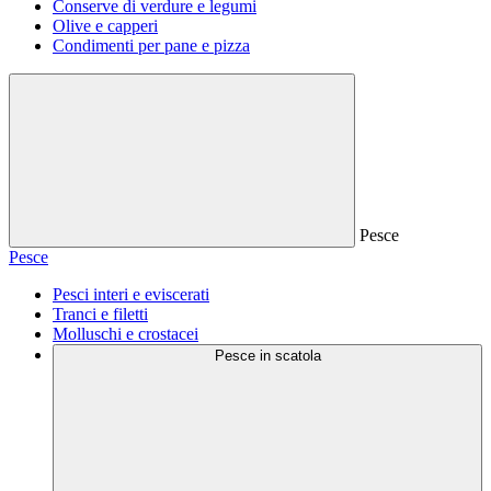
Conserve di verdure e legumi
Olive e capperi
Condimenti per pane e pizza
Pesce
Pesce
Pesci interi e eviscerati
Tranci e filetti
Molluschi e crostacei
Pesce in scatola