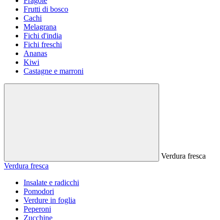
Fragole
Frutti di bosco
Cachi
Melagrana
Fichi d'india
Fichi freschi
Ananas
Kiwi
Castagne e marroni
Verdura fresca
Verdura fresca
Insalate e radicchi
Pomodori
Verdure in foglia
Peperoni
Zucchine