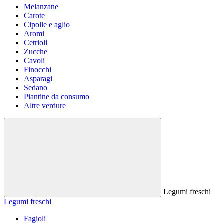
Melanzane
Carote
Cipolle e aglio
Aromi
Cetrioli
Zucche
Cavoli
Finocchi
Asparagi
Sedano
Piantine da consumo
Altre verdure
Legumi freschi
Legumi freschi
Fagioli