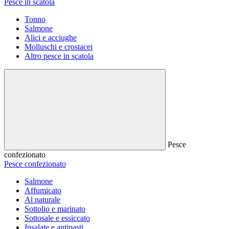
Pesce in scatola
Tonno
Salmone
Alici e acciughe
Molluschi e crostacei
Altro pesce in scatola
Pesce
confezionato
Pesce confezionato
Salmone
Affumicato
Al naturale
Sottolio e marinato
Sottosale e essiccato
Insalate e antipasti