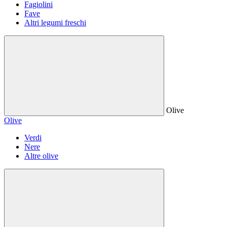
Fagiolini
Fave
Altri legumi freschi
Olive
Olive
Verdi
Nere
Altre olive