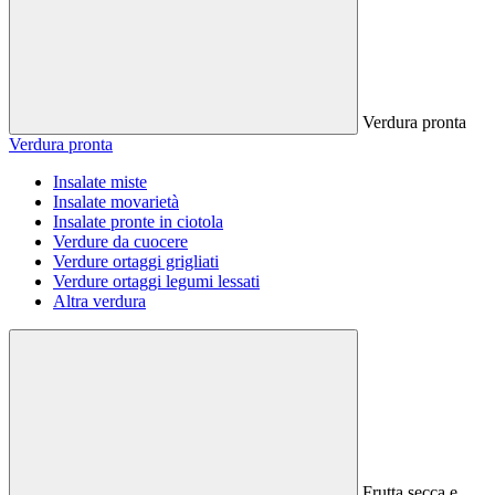
Verdura pronta
Verdura pronta
Insalate miste
Insalate movarietà
Insalate pronte in ciotola
Verdure da cuocere
Verdure ortaggi grigliati
Verdure ortaggi legumi lessati
Altra verdura
Frutta secca e