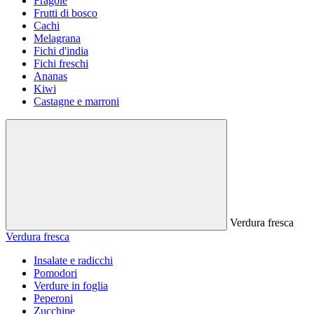
Fragole
Frutti di bosco
Cachi
Melagrana
Fichi d'india
Fichi freschi
Ananas
Kiwi
Castagne e marroni
Verdura fresca
Verdura fresca
Insalate e radicchi
Pomodori
Verdure in foglia
Peperoni
Zucchine