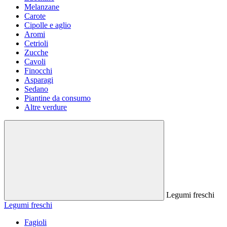
Melanzane
Carote
Cipolle e aglio
Aromi
Cetrioli
Zucche
Cavoli
Finocchi
Asparagi
Sedano
Piantine da consumo
Altre verdure
Legumi freschi
Legumi freschi
Fagioli