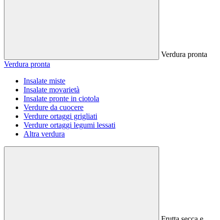
Verdura pronta
Verdura pronta
Insalate miste
Insalate movarietà
Insalate pronte in ciotola
Verdure da cuocere
Verdure ortaggi grigliati
Verdure ortaggi legumi lessati
Altra verdura
Frutta secca e