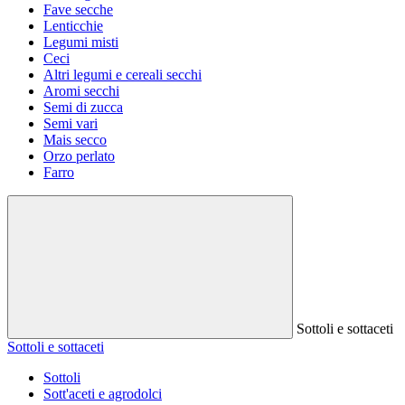
Fave secche
Lenticchie
Legumi misti
Ceci
Altri legumi e cereali secchi
Aromi secchi
Semi di zucca
Semi vari
Mais secco
Orzo perlato
Farro
Sottoli e sottaceti
Sottoli e sottaceti
Sottoli
Sott'aceti e agrodolci