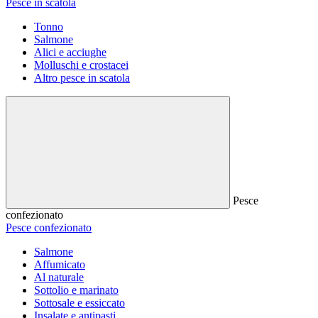
Pesce in scatola
Tonno
Salmone
Alici e acciughe
Molluschi e crostacei
Altro pesce in scatola
Pesce
confezionato
Pesce confezionato
Salmone
Affumicato
Al naturale
Sottolio e marinato
Sottosale e essiccato
Insalate e antipasti