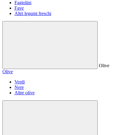
Fagiolini
Fave
Altri legumi freschi
Olive
Olive
Verdi
Nere
Altre olive