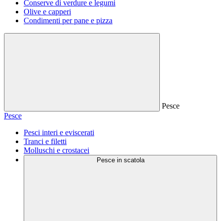
Conserve di verdure e legumi
Olive e capperi
Condimenti per pane e pizza
Pesce
Pesce
Pesci interi e eviscerati
Tranci e filetti
Molluschi e crostacei
Pesce in scatola