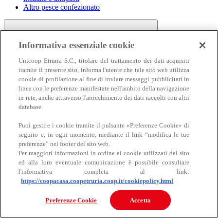
Altro pesce confezionato
Informativa essenziale cookie
Unicoop Etruria S.C., titolare del trattamento dei dati acquisiti
tramite il presente sito, informa l'utente che tale sito web utilizza
cookie di profilazione al fine di inviare messaggi pubblicitari in
linea con le preferenze manifestate nell'ambito della navigazione
Carne
in rete, anche attraverso l'arricchimento dei dati raccolti con altri
Carne
database.
Puoi gestire i cookie tramite il pulsante «Preferenze Cookie» di
seguito e, in ogni momento, mediante il link “modifica le tue
preferenze” nel footer del sito web.
Per maggiori informazioni in ordine ai cookie utilizzati dal sito
ed alla loro eventuale comunicazione è possibile consultare
l'informativa completa al link:
https://coopacasa.coopetruria.coop.it/cookiepolicy.html
Bovino
Ovino
Preferenze Cookie
Accetta
Suino
Equino