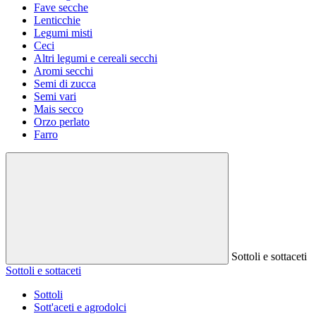
Fave secche
Lenticchie
Legumi misti
Ceci
Altri legumi e cereali secchi
Aromi secchi
Semi di zucca
Semi vari
Mais secco
Orzo perlato
Farro
Sottoli e sottaceti
Sottoli e sottaceti
Sottoli
Sott'aceti e agrodolci