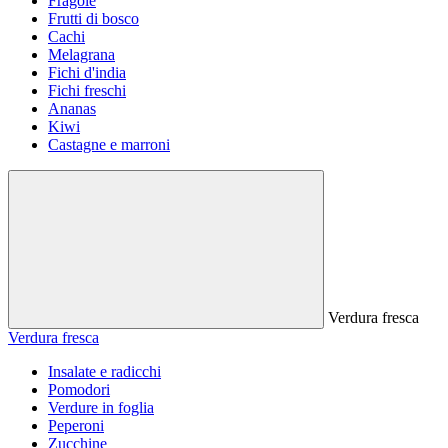
Fragole
Frutti di bosco
Cachi
Melagrana
Fichi d'india
Fichi freschi
Ananas
Kiwi
Castagne e marroni
Verdura fresca
Verdura fresca
Insalate e radicchi
Pomodori
Verdure in foglia
Peperoni
Zucchine