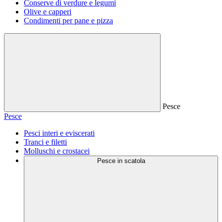
Conserve di verdure e legumi
Olive e capperi
Condimenti per pane e pizza
Pesce
Pesce
Pesci interi e eviscerati
Tranci e filetti
Molluschi e crostacei
Pesce in scatola