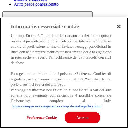
Altro pesce confezionato
Informativa essenziale cookie
Unicoop Etruria S.C., titolare del trattamento dei dati acquisiti
tramite il presente sito, informa l'utente che tale sito web utilizza
cookie di profilazione al fine di inviare messaggi pubblicitari in
linea con le preferenze manifestate nell'ambito della navigazione
Carne
in rete, anche attraverso l'arricchimento dei dati raccolti con altri
Carne
database.
Puoi gestire i cookie tramite il pulsante «Preferenze Cookie» di
seguito e, in ogni momento, mediante il link “modifica le tue
preferenze” nel footer del sito web.
Per maggiori informazioni in ordine ai cookie utilizzati dal sito
ed alla loro eventuale comunicazione è possibile consultare
l'informativa completa al link:
https://coopacasa.coopetruria.coop.it/cookiepolicy.html
Bovino
Ovino
Preferenze Cookie
Accetta
Suino
Equino