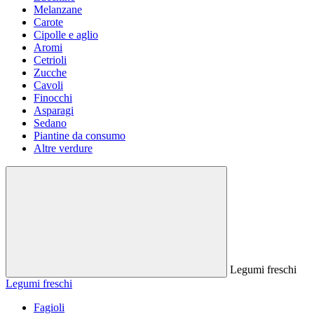
Melanzane
Carote
Cipolle e aglio
Aromi
Cetrioli
Zucche
Cavoli
Finocchi
Asparagi
Sedano
Piantine da consumo
Altre verdure
Legumi freschi
Legumi freschi
Fagioli