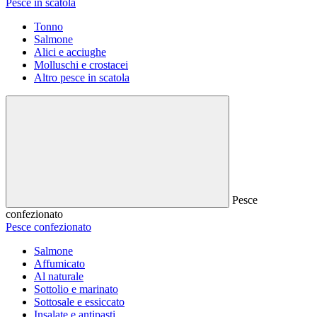
Pesce in scatola
Tonno
Salmone
Alici e acciughe
Molluschi e crostacei
Altro pesce in scatola
Pesce
confezionato
Pesce confezionato
Salmone
Affumicato
Al naturale
Sottolio e marinato
Sottosale e essiccato
Insalate e antipasti