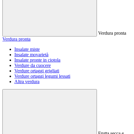
Verdura pronta
Verdura pronta
Insalate miste
Insalate movarietà
Insalate pronte in ciotola
Verdure da cuocere
Verdure ortaggi grigliati
Verdure ortaggi legumi lessati
Altra verdura
Frutta secca e