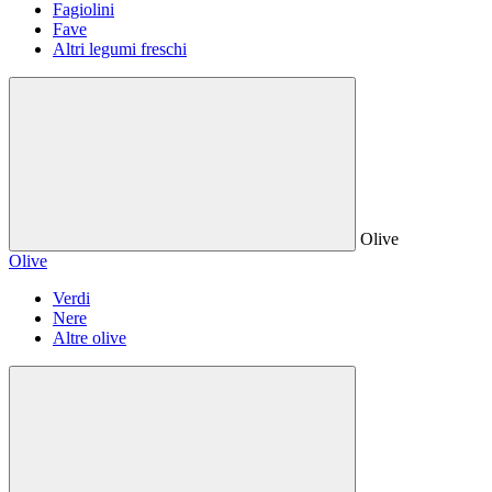
Fagiolini
Fave
Altri legumi freschi
Olive
Olive
Verdi
Nere
Altre olive