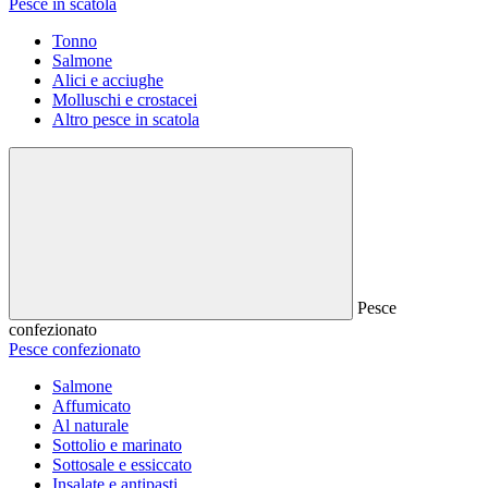
Pesce in scatola
Tonno
Salmone
Alici e acciughe
Molluschi e crostacei
Altro pesce in scatola
Pesce
confezionato
Pesce confezionato
Salmone
Affumicato
Al naturale
Sottolio e marinato
Sottosale e essiccato
Insalate e antipasti