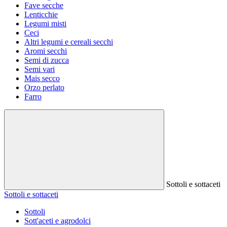
Fave secche
Lenticchie
Legumi misti
Ceci
Altri legumi e cereali secchi
Aromi secchi
Semi di zucca
Semi vari
Mais secco
Orzo perlato
Farro
Sottoli e sottaceti
Sottoli e sottaceti
Sottoli
Sott'aceti e agrodolci