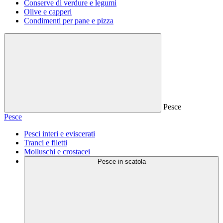
Conserve di verdure e legumi
Olive e capperi
Condimenti per pane e pizza
Pesce
Pesce
Pesci interi e eviscerati
Tranci e filetti
Molluschi e crostacei
Pesce in scatola