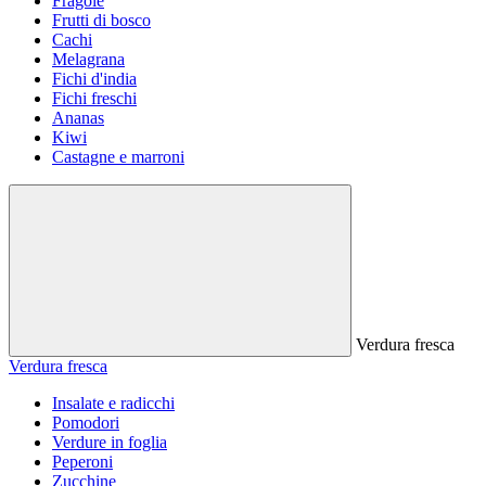
Fragole
Frutti di bosco
Cachi
Melagrana
Fichi d'india
Fichi freschi
Ananas
Kiwi
Castagne e marroni
Verdura fresca
Verdura fresca
Insalate e radicchi
Pomodori
Verdure in foglia
Peperoni
Zucchine