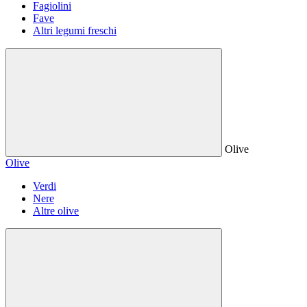
Fagiolini
Fave
Altri legumi freschi
Olive
Olive
Verdi
Nere
Altre olive