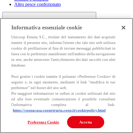
Altro pesce confezionato
Informativa essenziale cookie
Unicoop Etruria S.C., titolare del trattamento dei dati acquisiti
tramite il presente sito, informa l'utente che tale sito web utilizza
cookie di profilazione al fine di inviare messaggi pubblicitari in
linea con le preferenze manifestate nell'ambito della navigazione
Carne
in rete, anche attraverso l'arricchimento dei dati raccolti con altri
Carne
database.
Puoi gestire i cookie tramite il pulsante «Preferenze Cookie» di
seguito e, in ogni momento, mediante il link “modifica le tue
preferenze” nel footer del sito web.
Per maggiori informazioni in ordine ai cookie utilizzati dal sito
ed alla loro eventuale comunicazione è possibile consultare
l'informativa completa al link:
https://coopacasa.coopetruria.coop.it/cookiepolicy.html
Bovino
Ovino
Preferenze Cookie
Accetta
Suino
Equino