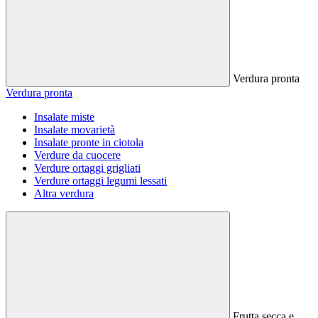
Verdura pronta
Verdura pronta
Insalate miste
Insalate movarietà
Insalate pronte in ciotola
Verdure da cuocere
Verdure ortaggi grigliati
Verdure ortaggi legumi lessati
Altra verdura
Frutta secca e