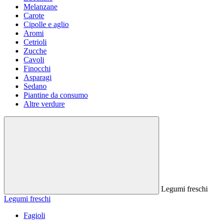
Melanzane
Carote
Cipolle e aglio
Aromi
Cetrioli
Zucche
Cavoli
Finocchi
Asparagi
Sedano
Piantine da consumo
Altre verdure
Legumi freschi
Legumi freschi
Fagioli