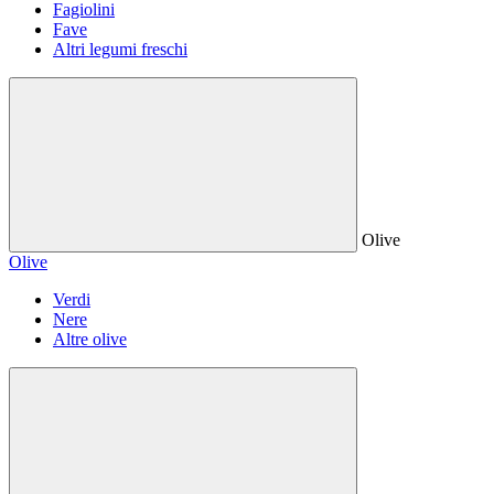
Fagiolini
Fave
Altri legumi freschi
Olive
Olive
Verdi
Nere
Altre olive