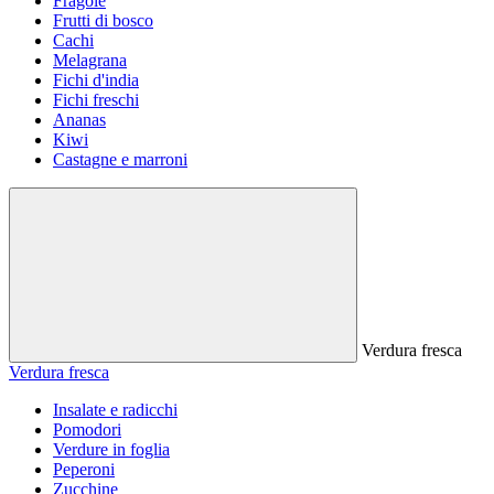
Fragole
Frutti di bosco
Cachi
Melagrana
Fichi d'india
Fichi freschi
Ananas
Kiwi
Castagne e marroni
Verdura fresca
Verdura fresca
Insalate e radicchi
Pomodori
Verdure in foglia
Peperoni
Zucchine