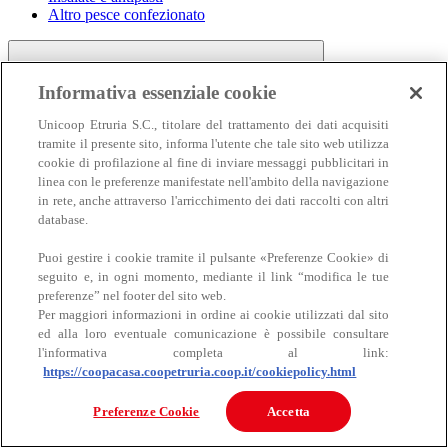
Altro pesce confezionato
Informativa essenziale cookie
Unicoop Etruria S.C., titolare del trattamento dei dati acquisiti
tramite il presente sito, informa l'utente che tale sito web utilizza
cookie di profilazione al fine di inviare messaggi pubblicitari in
linea con le preferenze manifestate nell'ambito della navigazione
Carne
in rete, anche attraverso l'arricchimento dei dati raccolti con altri
Carne
database.
Puoi gestire i cookie tramite il pulsante «Preferenze Cookie» di
seguito e, in ogni momento, mediante il link “modifica le tue
preferenze” nel footer del sito web.
Per maggiori informazioni in ordine ai cookie utilizzati dal sito
ed alla loro eventuale comunicazione è possibile consultare
l'informativa completa al link:
https://coopacasa.coopetruria.coop.it/cookiepolicy.html
Bovino
Ovino
Preferenze Cookie
Accetta
Suino
Equino