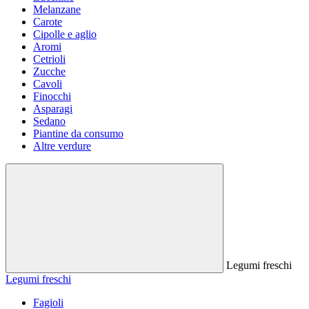
Melanzane
Carote
Cipolle e aglio
Aromi
Cetrioli
Zucche
Cavoli
Finocchi
Asparagi
Sedano
Piantine da consumo
Altre verdure
Legumi freschi
Legumi freschi
Fagioli