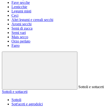
Fave secche
Lenticchie
Legumi misti
Ceci
Altri legumi e cereali secchi
Aromi secchi
Semi di zucca
Semi vari
Mais secco
Orzo perlato
Farro
Sottoli e sottaceti
Sottoli e sottaceti
Sottoli
Sott'aceti e agrodolci