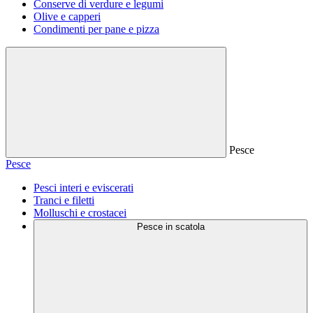
Conserve di verdure e legumi
Olive e capperi
Condimenti per pane e pizza
Pesce
Pesce
Pesci interi e eviscerati
Tranci e filetti
Molluschi e crostacei
Pesce in scatola