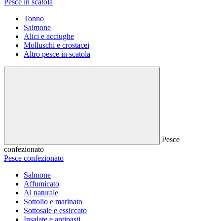
Pesce in scatola
Tonno
Salmone
Alici e acciughe
Molluschi e crostacei
Altro pesce in scatola
Pesce
confezionato
Pesce confezionato
Salmone
Affumicato
Al naturale
Sottolio e marinato
Sottosale e essiccato
Insalate e antipasti