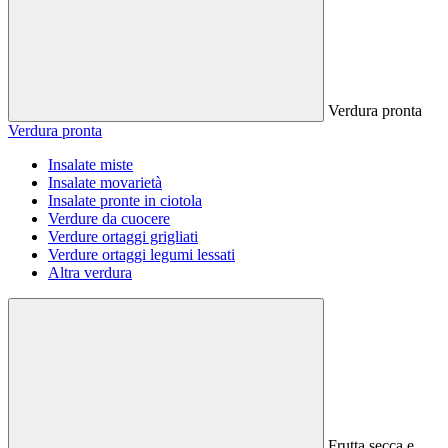
Verdura pronta
Verdura pronta
Insalate miste
Insalate movarietà
Insalate pronte in ciotola
Verdure da cuocere
Verdure ortaggi grigliati
Verdure ortaggi legumi lessati
Altra verdura
Frutta secca e