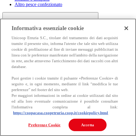
Altro pesce confezionato
Informativa essenziale cookie
Unicoop Etruria S.C., titolare del trattamento dei dati acquisiti
tramite il presente sito, informa l'utente che tale sito web utilizza
cookie di profilazione al fine di inviare messaggi pubblicitari in
linea con le preferenze manifestate nell'ambito della navigazione
Carne
in rete, anche attraverso l'arricchimento dei dati raccolti con altri
Carne
database.
Puoi gestire i cookie tramite il pulsante «Preferenze Cookie» di
seguito e, in ogni momento, mediante il link “modifica le tue
preferenze” nel footer del sito web.
Per maggiori informazioni in ordine ai cookie utilizzati dal sito
ed alla loro eventuale comunicazione è possibile consultare
l'informativa completa al link:
https://coopacasa.coopetruria.coop.it/cookiepolicy.html
Bovino
Ovino
Preferenze Cookie
Accetta
Suino
Equino