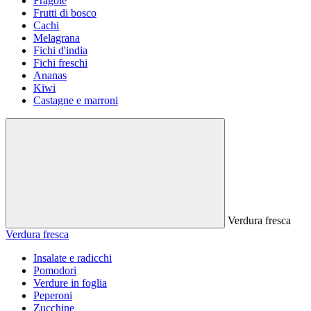
Fragole
Frutti di bosco
Cachi
Melagrana
Fichi d'india
Fichi freschi
Ananas
Kiwi
Castagne e marroni
Verdura fresca
Verdura fresca
Insalate e radicchi
Pomodori
Verdure in foglia
Peperoni
Zucchine