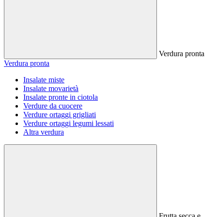
Verdura pronta
Verdura pronta
Insalate miste
Insalate movarietà
Insalate pronte in ciotola
Verdure da cuocere
Verdure ortaggi grigliati
Verdure ortaggi legumi lessati
Altra verdura
Frutta secca e