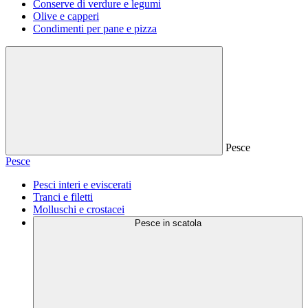
Conserve di verdure e legumi
Olive e capperi
Condimenti per pane e pizza
Pesce
Pesce
Pesci interi e eviscerati
Tranci e filetti
Molluschi e crostacei
Pesce in scatola