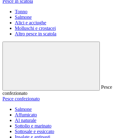
Pesce in scatola
Tonno
Salmone
Alici e acciughe
Molluschi e crostacei
Altro pesce in scatola
Pesce
confezionato
Pesce confezionato
Salmone
Affumicato
Al naturale
Sottolio e marinato
Sottosale e essiccato
Insalate e antipasti