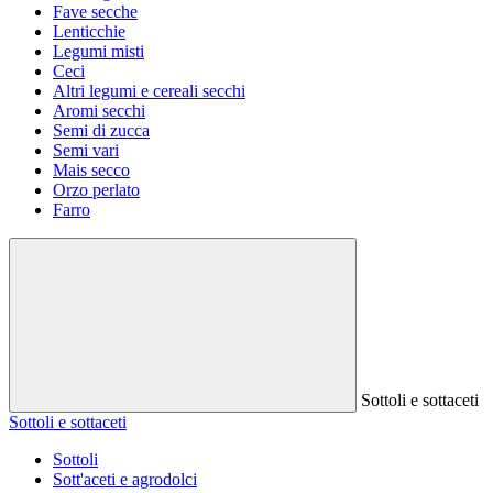
Fave secche
Lenticchie
Legumi misti
Ceci
Altri legumi e cereali secchi
Aromi secchi
Semi di zucca
Semi vari
Mais secco
Orzo perlato
Farro
Sottoli e sottaceti
Sottoli e sottaceti
Sottoli
Sott'aceti e agrodolci