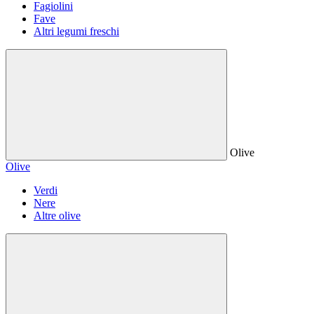
Fagiolini
Fave
Altri legumi freschi
Olive
Olive
Verdi
Nere
Altre olive