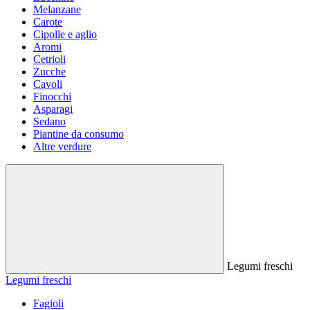
Melanzane
Carote
Cipolle e aglio
Aromi
Cetrioli
Zucche
Cavoli
Finocchi
Asparagi
Sedano
Piantine da consumo
Altre verdure
Legumi freschi
Legumi freschi
Fagioli