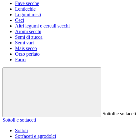
Fave secche
Lenticchie
Legumi misti
Ceci
Altri legumi e cereali secchi
Aromi secchi
Semi di zucca
Semi vari
Mais secco
Orzo perlato
Farro
Sottoli e sottaceti
Sottoli e sottaceti
Sottoli
Sott'aceti e agrodolci