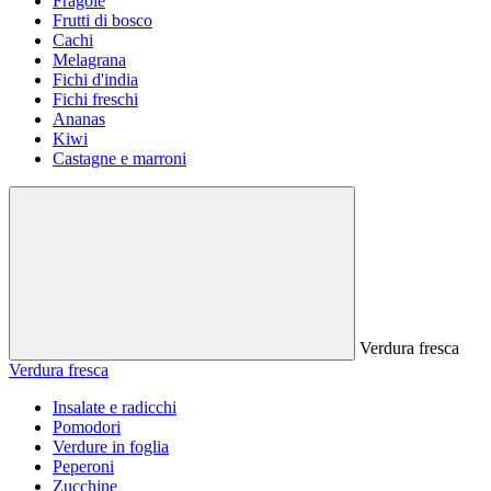
Fragole
Frutti di bosco
Cachi
Melagrana
Fichi d'india
Fichi freschi
Ananas
Kiwi
Castagne e marroni
Verdura fresca
Verdura fresca
Insalate e radicchi
Pomodori
Verdure in foglia
Peperoni
Zucchine