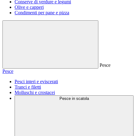
Conserve di verdure e legumi
Olive e capperi
Condimenti per pane e pizza
Pesce
Pesce
Pesci interi e eviscerati
Tranci e filetti
Molluschi e crostacei
Pesce in scatola