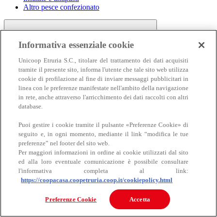
Altro pesce confezionato
Informativa essenziale cookie
Unicoop Etruria S.C., titolare del trattamento dei dati acquisiti
tramite il presente sito, informa l'utente che tale sito web utilizza
cookie di profilazione al fine di inviare messaggi pubblicitari in
linea con le preferenze manifestate nell'ambito della navigazione
Carne
in rete, anche attraverso l'arricchimento dei dati raccolti con altri
Carne
database.
Puoi gestire i cookie tramite il pulsante «Preferenze Cookie» di
seguito e, in ogni momento, mediante il link “modifica le tue
preferenze” nel footer del sito web.
Per maggiori informazioni in ordine ai cookie utilizzati dal sito
ed alla loro eventuale comunicazione è possibile consultare
l'informativa completa al link:
https://coopacasa.coopetruria.coop.it/cookiepolicy.html
Bovino
Ovino
Preferenze Cookie
Accetta
Suino
Equino