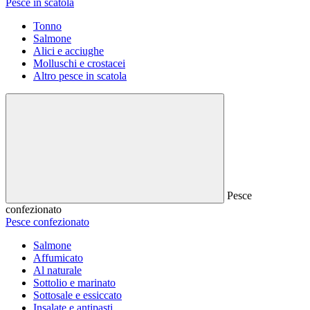
Pesce in scatola
Tonno
Salmone
Alici e acciughe
Molluschi e crostacei
Altro pesce in scatola
Pesce
confezionato
Pesce confezionato
Salmone
Affumicato
Al naturale
Sottolio e marinato
Sottosale e essiccato
Insalate e antipasti