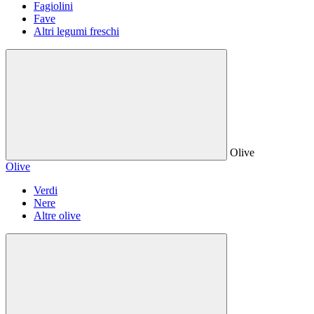
Fagiolini
Fave
Altri legumi freschi
Olive
Olive
Verdi
Nere
Altre olive