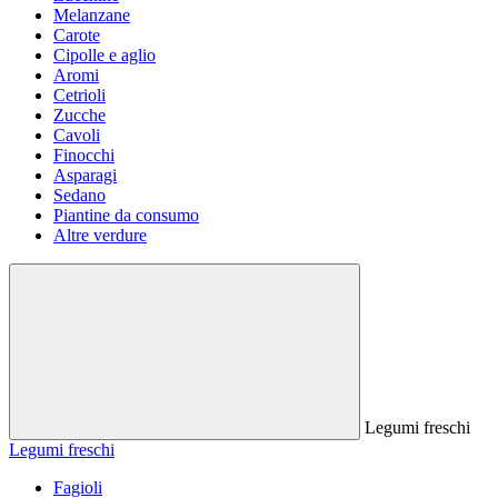
Melanzane
Carote
Cipolle e aglio
Aromi
Cetrioli
Zucche
Cavoli
Finocchi
Asparagi
Sedano
Piantine da consumo
Altre verdure
Legumi freschi
Legumi freschi
Fagioli