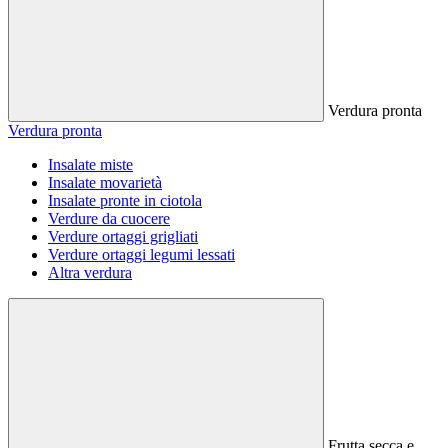
Verdura pronta
Verdura pronta
Insalate miste
Insalate movarietà
Insalate pronte in ciotola
Verdure da cuocere
Verdure ortaggi grigliati
Verdure ortaggi legumi lessati
Altra verdura
Frutta secca e