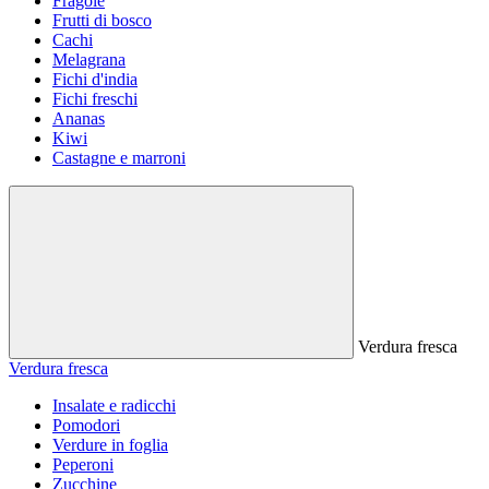
Fragole
Frutti di bosco
Cachi
Melagrana
Fichi d'india
Fichi freschi
Ananas
Kiwi
Castagne e marroni
Verdura fresca
Verdura fresca
Insalate e radicchi
Pomodori
Verdure in foglia
Peperoni
Zucchine