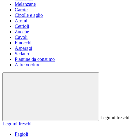
Melanzane
Carote
Cipolle e aglio
Aromi
Cetrioli
Zucche
Cavoli
Finocchi
Asparagi
Sedano
Piantine da consumo
Altre verdure
Legumi freschi
Legumi freschi
Fagioli