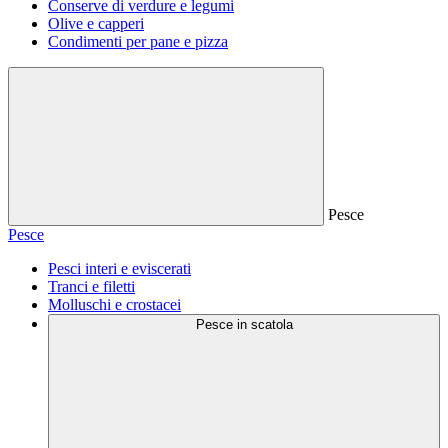
Conserve di verdure e legumi
Olive e capperi
Condimenti per pane e pizza
Pesce
Pesce
Pesci interi e eviscerati
Tranci e filetti
Molluschi e crostacei
Pesce in scatola