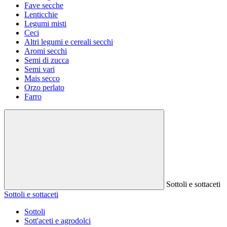
Fave secche
Lenticchie
Legumi misti
Ceci
Altri legumi e cereali secchi
Aromi secchi
Semi di zucca
Semi vari
Mais secco
Orzo perlato
Farro
Sottoli e sottaceti
Sottoli e sottaceti
Sottoli
Sott'aceti e agrodolci