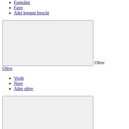
Fagiolini
Fave
Altri legumi freschi
Olive
Olive
Verdi
Nere
Altre olive