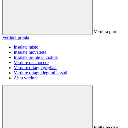
Verdura pronta
Verdura pronta
Insalate miste
Insalate movarietà
Insalate pronte in ciotola
Verdure da cuocere
Verdure ortaggi grigliati
Verdure ortaggi legumi lessati
Altra verdura
Frutta secca e