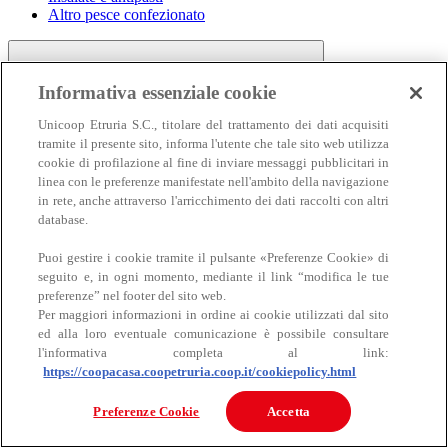
Altro pesce confezionato
Informativa essenziale cookie
Unicoop Etruria S.C., titolare del trattamento dei dati acquisiti
tramite il presente sito, informa l'utente che tale sito web utilizza
cookie di profilazione al fine di inviare messaggi pubblicitari in
linea con le preferenze manifestate nell'ambito della navigazione
Carne
in rete, anche attraverso l'arricchimento dei dati raccolti con altri
Carne
database.
Puoi gestire i cookie tramite il pulsante «Preferenze Cookie» di
seguito e, in ogni momento, mediante il link “modifica le tue
preferenze” nel footer del sito web.
Per maggiori informazioni in ordine ai cookie utilizzati dal sito
ed alla loro eventuale comunicazione è possibile consultare
l'informativa completa al link:
https://coopacasa.coopetruria.coop.it/cookiepolicy.html
Bovino
Ovino
Preferenze Cookie
Accetta
Suino
Equino