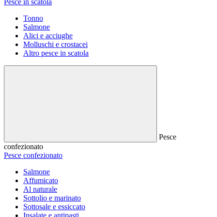
Pesce in scatola
Tonno
Salmone
Alici e acciughe
Molluschi e crostacei
Altro pesce in scatola
Pesce
confezionato
Pesce confezionato
Salmone
Affumicato
Al naturale
Sottolio e marinato
Sottosale e essiccato
Insalate e antipasti