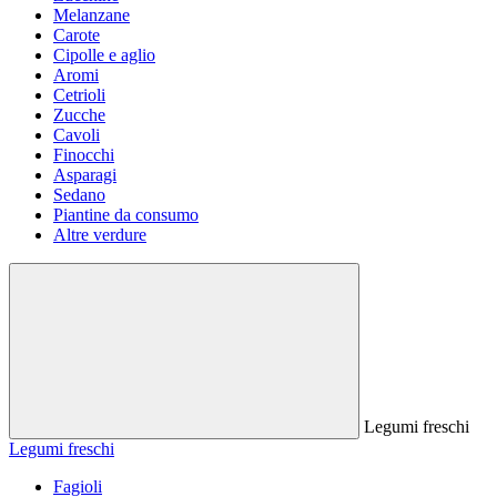
Melanzane
Carote
Cipolle e aglio
Aromi
Cetrioli
Zucche
Cavoli
Finocchi
Asparagi
Sedano
Piantine da consumo
Altre verdure
Legumi freschi
Legumi freschi
Fagioli