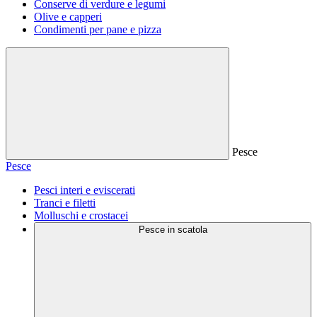
Conserve di verdure e legumi
Olive e capperi
Condimenti per pane e pizza
Pesce
Pesce
Pesci interi e eviscerati
Tranci e filetti
Molluschi e crostacei
Pesce in scatola