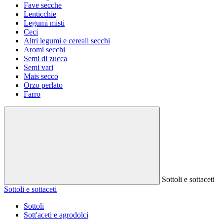
Fave secche
Lenticchie
Legumi misti
Ceci
Altri legumi e cereali secchi
Aromi secchi
Semi di zucca
Semi vari
Mais secco
Orzo perlato
Farro
Sottoli e sottaceti
Sottoli e sottaceti
Sottoli
Sott'aceti e agrodolci