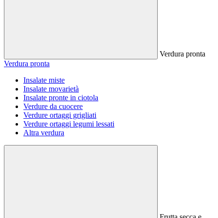
Verdura pronta
Verdura pronta
Insalate miste
Insalate movarietà
Insalate pronte in ciotola
Verdure da cuocere
Verdure ortaggi grigliati
Verdure ortaggi legumi lessati
Altra verdura
Frutta secca e