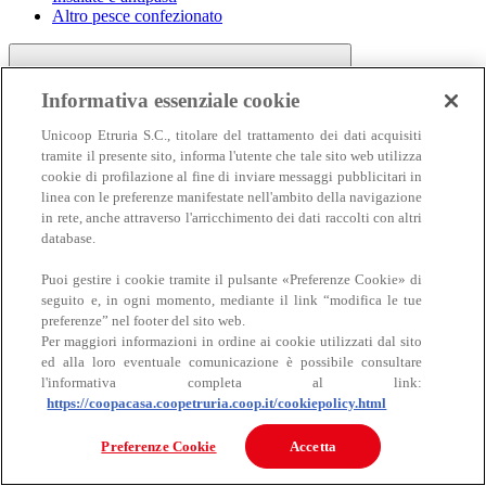
Altro pesce confezionato
Informativa essenziale cookie
Unicoop Etruria S.C., titolare del trattamento dei dati acquisiti
tramite il presente sito, informa l'utente che tale sito web utilizza
cookie di profilazione al fine di inviare messaggi pubblicitari in
linea con le preferenze manifestate nell'ambito della navigazione
Carne
in rete, anche attraverso l'arricchimento dei dati raccolti con altri
Carne
database.
Puoi gestire i cookie tramite il pulsante «Preferenze Cookie» di
seguito e, in ogni momento, mediante il link “modifica le tue
preferenze” nel footer del sito web.
Per maggiori informazioni in ordine ai cookie utilizzati dal sito
ed alla loro eventuale comunicazione è possibile consultare
l'informativa completa al link:
https://coopacasa.coopetruria.coop.it/cookiepolicy.html
Bovino
Ovino
Preferenze Cookie
Accetta
Suino
Equino