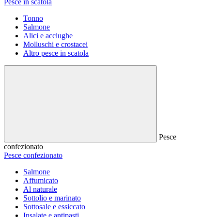
Pesce in scatola
Tonno
Salmone
Alici e acciughe
Molluschi e crostacei
Altro pesce in scatola
Pesce
confezionato
Pesce confezionato
Salmone
Affumicato
Al naturale
Sottolio e marinato
Sottosale e essiccato
Insalate e antipasti