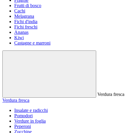
Fragole
Frutti di bosco
Cachi
Melagrana
Fichi d'india
Fichi freschi
Ananas
Kiwi
Castagne e marroni
Verdura fresca
Verdura fresca
Insalate e radicchi
Pomodori
Verdure in foglia
Peperoni
Zucchine