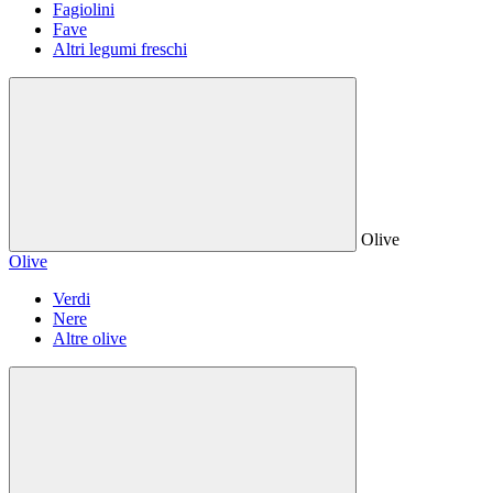
Fagiolini
Fave
Altri legumi freschi
Olive
Olive
Verdi
Nere
Altre olive