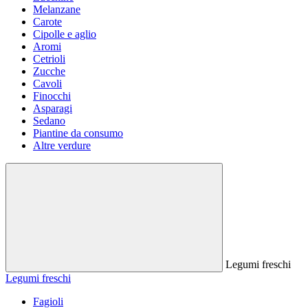
Melanzane
Carote
Cipolle e aglio
Aromi
Cetrioli
Zucche
Cavoli
Finocchi
Asparagi
Sedano
Piantine da consumo
Altre verdure
Legumi freschi
Legumi freschi
Fagioli