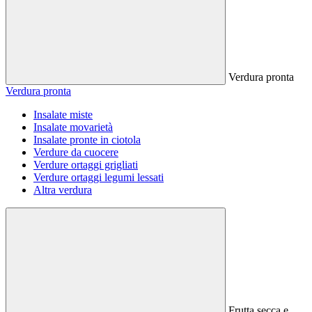
Verdura pronta
Verdura pronta
Insalate miste
Insalate movarietà
Insalate pronte in ciotola
Verdure da cuocere
Verdure ortaggi grigliati
Verdure ortaggi legumi lessati
Altra verdura
Frutta secca e