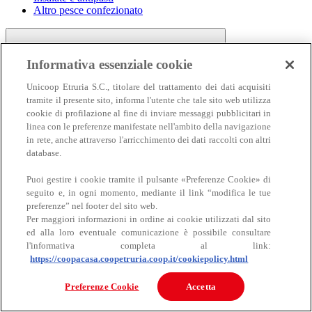
Altro pesce confezionato
Informativa essenziale cookie
Unicoop Etruria S.C., titolare del trattamento dei dati acquisiti
tramite il presente sito, informa l'utente che tale sito web utilizza
cookie di profilazione al fine di inviare messaggi pubblicitari in
linea con le preferenze manifestate nell'ambito della navigazione
Carne
in rete, anche attraverso l'arricchimento dei dati raccolti con altri
Carne
database.
Puoi gestire i cookie tramite il pulsante «Preferenze Cookie» di
seguito e, in ogni momento, mediante il link “modifica le tue
preferenze” nel footer del sito web.
Per maggiori informazioni in ordine ai cookie utilizzati dal sito
ed alla loro eventuale comunicazione è possibile consultare
l'informativa completa al link:
https://coopacasa.coopetruria.coop.it/cookiepolicy.html
Bovino
Ovino
Preferenze Cookie
Accetta
Suino
Equino