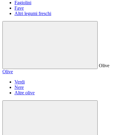
Fagiolini
Fave
Altri legumi freschi
Olive
Olive
Verdi
Nere
Altre olive