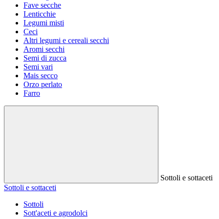
Fave secche
Lenticchie
Legumi misti
Ceci
Altri legumi e cereali secchi
Aromi secchi
Semi di zucca
Semi vari
Mais secco
Orzo perlato
Farro
Sottoli e sottaceti
Sottoli e sottaceti
Sottoli
Sott'aceti e agrodolci