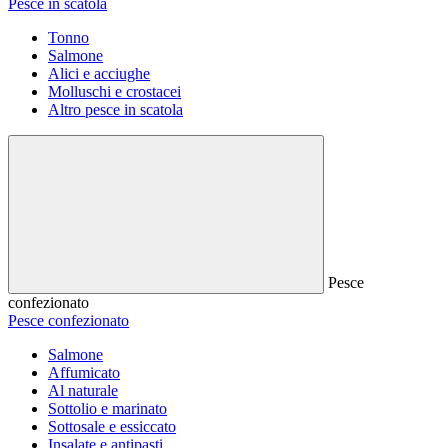
Pesce in scatola
Tonno
Salmone
Alici e acciughe
Molluschi e crostacei
Altro pesce in scatola
Pesce
confezionato
Pesce confezionato
Salmone
Affumicato
Al naturale
Sottolio e marinato
Sottosale e essiccato
Insalate e antipasti