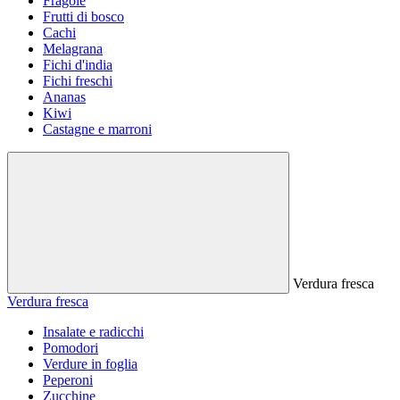
Fragole
Frutti di bosco
Cachi
Melagrana
Fichi d'india
Fichi freschi
Ananas
Kiwi
Castagne e marroni
Verdura fresca
Verdura fresca
Insalate e radicchi
Pomodori
Verdure in foglia
Peperoni
Zucchine