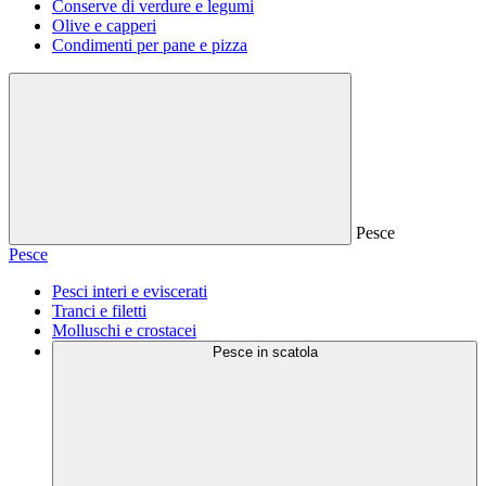
Conserve di verdure e legumi
Olive e capperi
Condimenti per pane e pizza
Pesce
Pesce
Pesci interi e eviscerati
Tranci e filetti
Molluschi e crostacei
Pesce in scatola