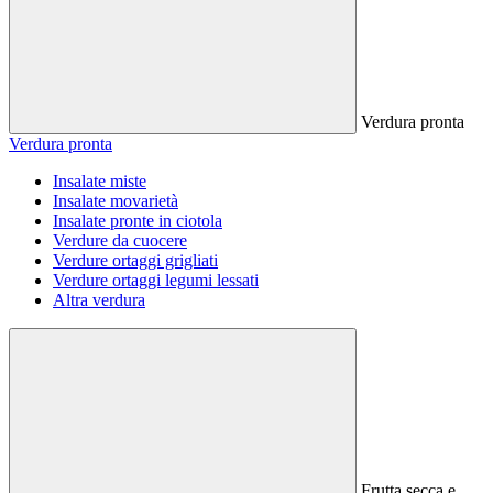
Verdura pronta
Verdura pronta
Insalate miste
Insalate movarietà
Insalate pronte in ciotola
Verdure da cuocere
Verdure ortaggi grigliati
Verdure ortaggi legumi lessati
Altra verdura
Frutta secca e