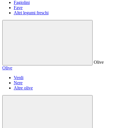
Fagiolini
Fave
Altri legumi freschi
Olive
Olive
Verdi
Nere
Altre olive