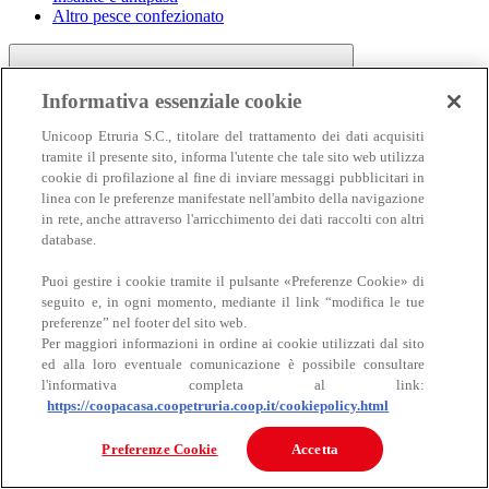
Altro pesce confezionato
Informativa essenziale cookie
Unicoop Etruria S.C., titolare del trattamento dei dati acquisiti
tramite il presente sito, informa l'utente che tale sito web utilizza
cookie di profilazione al fine di inviare messaggi pubblicitari in
linea con le preferenze manifestate nell'ambito della navigazione
Carne
in rete, anche attraverso l'arricchimento dei dati raccolti con altri
Carne
database.
Puoi gestire i cookie tramite il pulsante «Preferenze Cookie» di
seguito e, in ogni momento, mediante il link “modifica le tue
preferenze” nel footer del sito web.
Per maggiori informazioni in ordine ai cookie utilizzati dal sito
ed alla loro eventuale comunicazione è possibile consultare
l'informativa completa al link:
https://coopacasa.coopetruria.coop.it/cookiepolicy.html
Bovino
Ovino
Preferenze Cookie
Accetta
Suino
Equino