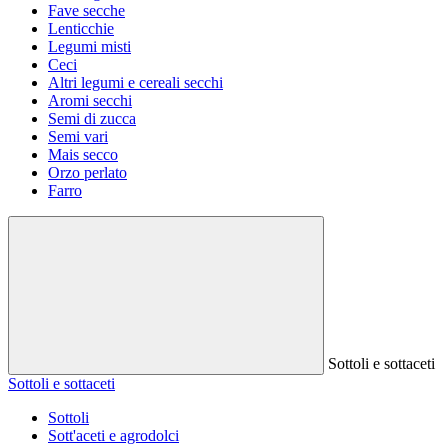
Fave secche
Lenticchie
Legumi misti
Ceci
Altri legumi e cereali secchi
Aromi secchi
Semi di zucca
Semi vari
Mais secco
Orzo perlato
Farro
Sottoli e sottaceti
Sottoli e sottaceti
Sottoli
Sott'aceti e agrodolci