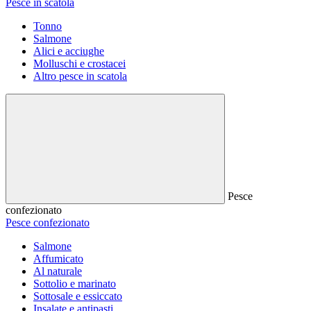
Pesce in scatola
Tonno
Salmone
Alici e acciughe
Molluschi e crostacei
Altro pesce in scatola
Pesce
confezionato
Pesce confezionato
Salmone
Affumicato
Al naturale
Sottolio e marinato
Sottosale e essiccato
Insalate e antipasti