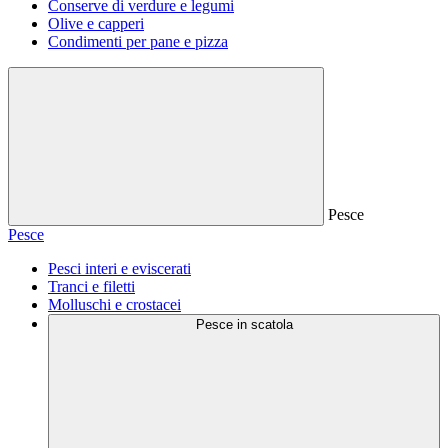
Conserve di verdure e legumi
Olive e capperi
Condimenti per pane e pizza
Pesce
Pesce
Pesci interi e eviscerati
Tranci e filetti
Molluschi e crostacei
Pesce in scatola