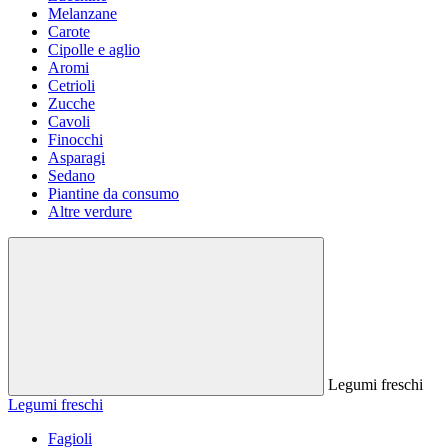
Melanzane
Carote
Cipolle e aglio
Aromi
Cetrioli
Zucche
Cavoli
Finocchi
Asparagi
Sedano
Piantine da consumo
Altre verdure
Legumi freschi
Legumi freschi
Fagioli