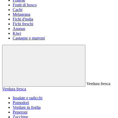
Fragole
Frutti di bosco
Cachi
Melagrana
Fichi d'india
Fichi freschi
Ananas
Kiwi
Castagne e marroni
Verdura fresca
Verdura fresca
Insalate e radicchi
Pomodori
Verdure in foglia
Peperoni
Zucchine