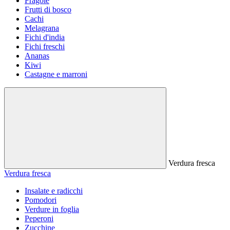
Fragole
Frutti di bosco
Cachi
Melagrana
Fichi d'india
Fichi freschi
Ananas
Kiwi
Castagne e marroni
Verdura fresca
Verdura fresca
Insalate e radicchi
Pomodori
Verdure in foglia
Peperoni
Zucchine