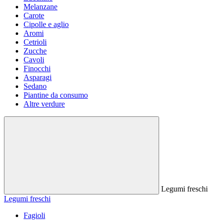
Melanzane
Carote
Cipolle e aglio
Aromi
Cetrioli
Zucche
Cavoli
Finocchi
Asparagi
Sedano
Piantine da consumo
Altre verdure
Legumi freschi
Legumi freschi
Fagioli