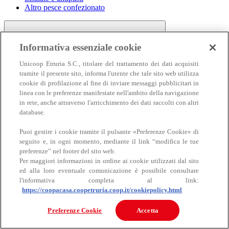
Altro pesce confezionato
Informativa essenziale cookie
Unicoop Etruria S.C., titolare del trattamento dei dati acquisiti
tramite il presente sito, informa l'utente che tale sito web utilizza
cookie di profilazione al fine di inviare messaggi pubblicitari in
linea con le preferenze manifestate nell'ambito della navigazione
Carne
in rete, anche attraverso l'arricchimento dei dati raccolti con altri
Carne
database.
Puoi gestire i cookie tramite il pulsante «Preferenze Cookie» di
seguito e, in ogni momento, mediante il link “modifica le tue
preferenze” nel footer del sito web.
Per maggiori informazioni in ordine ai cookie utilizzati dal sito
ed alla loro eventuale comunicazione è possibile consultare
l'informativa completa al link:
https://coopacasa.coopetruria.coop.it/cookiepolicy.html
Bovino
Ovino
Preferenze Cookie
Accetta
Suino
Equino