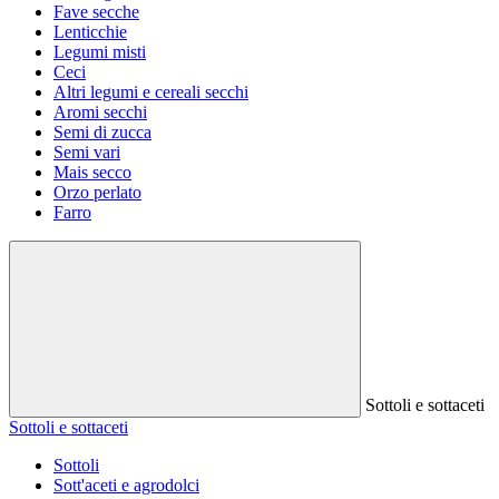
Fave secche
Lenticchie
Legumi misti
Ceci
Altri legumi e cereali secchi
Aromi secchi
Semi di zucca
Semi vari
Mais secco
Orzo perlato
Farro
Sottoli e sottaceti
Sottoli e sottaceti
Sottoli
Sott'aceti e agrodolci