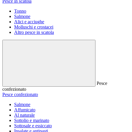
Pesce in scatola
Tonno
Salmone
Alici e acciughe
Molluschi e crostacei
Altro pesce in scatola
Pesce
confezionato
Pesce confezionato
Salmone
Affumicato
Al naturale
Sottolio e marinato
Sottosale e essiccato
Insalate e antipasti