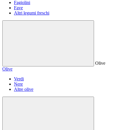
Fagiolini
Fave
Altri legumi freschi
Olive
Olive
Verdi
Nere
Altre olive