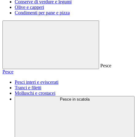
Conserve di verdure e legumi
Olive e capperi
Condimenti per pane e pizza
Pesce
Pesce
Pesci interi e eviscerati
Tranci e filetti
Molluschi e crostacei
Pesce in scatola