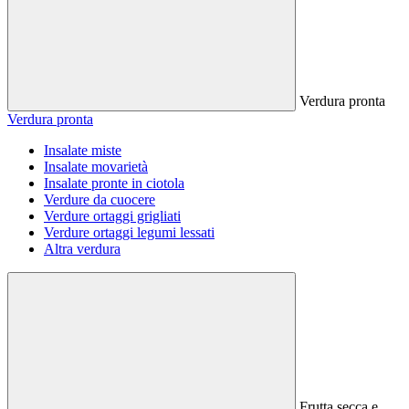
Verdura pronta
Verdura pronta
Insalate miste
Insalate movarietà
Insalate pronte in ciotola
Verdure da cuocere
Verdure ortaggi grigliati
Verdure ortaggi legumi lessati
Altra verdura
Frutta secca e