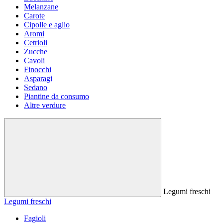
Melanzane
Carote
Cipolle e aglio
Aromi
Cetrioli
Zucche
Cavoli
Finocchi
Asparagi
Sedano
Piantine da consumo
Altre verdure
Legumi freschi
Legumi freschi
Fagioli