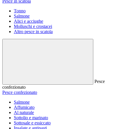
Pesce in scatola
Tonno
Salmone
Alici e acciughe
Molluschi e crostacei
Altro pesce in scatola
Pesce
confezionato
Pesce confezionato
Salmone
Affumicato
Al naturale
Sottolio e marinato
Sottosale e essiccato
Insalate e antipasti