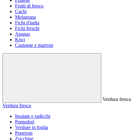
Fragole
Frutti di bosco
Cachi
Melagrana
Fichi d'india
Fichi freschi
Ananas
Kiwi
Castagne e marroni
Verdura fresca
Verdura fresca
Insalate e radicchi
Pomodori
Verdure in foglia
Peperoni
Zucchine