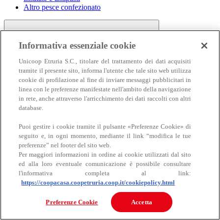
Altro pesce confezionato
Informativa essenziale cookie
Unicoop Etruria S.C., titolare del trattamento dei dati acquisiti
tramite il presente sito, informa l'utente che tale sito web utilizza
cookie di profilazione al fine di inviare messaggi pubblicitari in
linea con le preferenze manifestate nell'ambito della navigazione
Carne
in rete, anche attraverso l'arricchimento dei dati raccolti con altri
Carne
database.
Puoi gestire i cookie tramite il pulsante «Preferenze Cookie» di
seguito e, in ogni momento, mediante il link “modifica le tue
preferenze” nel footer del sito web.
Per maggiori informazioni in ordine ai cookie utilizzati dal sito
ed alla loro eventuale comunicazione è possibile consultare
l'informativa completa al link:
https://coopacasa.coopetruria.coop.it/cookiepolicy.html
Bovino
Ovino
Preferenze Cookie
Accetta
Suino
Equino