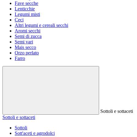
Fave secche
Lenticchie
Legumi misti
Ceci
Altri legumi e cereali secchi
Aromi secchi
Semi di zucca
Semi vari
Mais secco
Orzo perlato
Farro
Sottoli e sottaceti
Sottoli e sottaceti
Sottoli
Sott'aceti e agrodolci