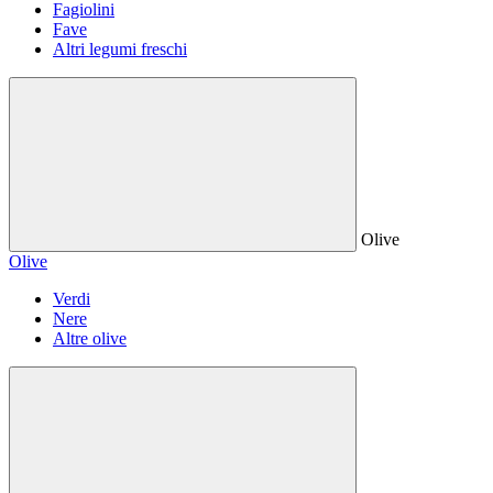
Fagiolini
Fave
Altri legumi freschi
Olive
Olive
Verdi
Nere
Altre olive