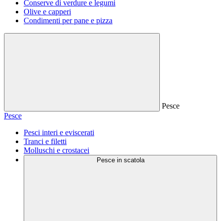
Conserve di verdure e legumi
Olive e capperi
Condimenti per pane e pizza
Pesce
Pesce
Pesci interi e eviscerati
Tranci e filetti
Molluschi e crostacei
Pesce in scatola