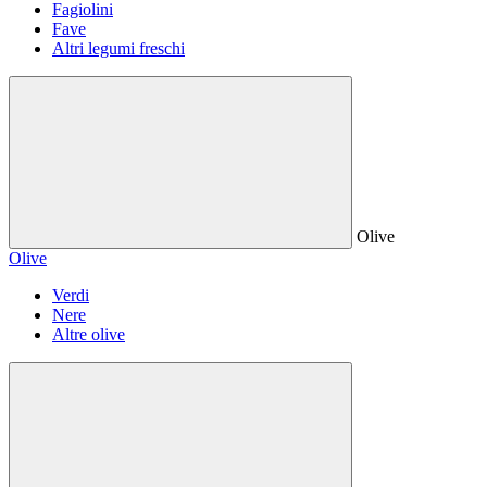
Fagiolini
Fave
Altri legumi freschi
Olive
Olive
Verdi
Nere
Altre olive