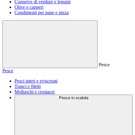
Conserve di verdure e legumi
Olive e capperi
Condimenti per pane e pizza
Pesce
Pesce
Pesci interi e eviscerati
Tranci e filetti
Molluschi e crostacei
Pesce in scatola