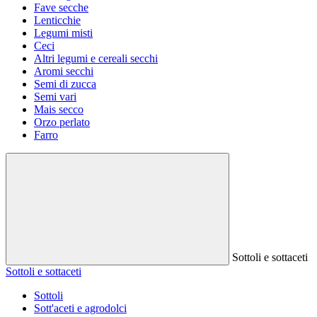
Fave secche
Lenticchie
Legumi misti
Ceci
Altri legumi e cereali secchi
Aromi secchi
Semi di zucca
Semi vari
Mais secco
Orzo perlato
Farro
Sottoli e sottaceti
Sottoli e sottaceti
Sottoli
Sott'aceti e agrodolci