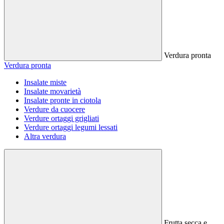
Verdura pronta
Verdura pronta
Insalate miste
Insalate movarietà
Insalate pronte in ciotola
Verdure da cuocere
Verdure ortaggi grigliati
Verdure ortaggi legumi lessati
Altra verdura
Frutta secca e