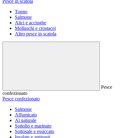
Pesce in scatola
Tonno
Salmone
Alici e acciughe
Molluschi e crostacei
Altro pesce in scatola
Pesce
confezionato
Pesce confezionato
Salmone
Affumicato
Al naturale
Sottolio e marinato
Sottosale e essiccato
Insalate e antipasti