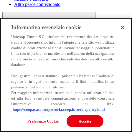
Altro pesce confezionato
Informativa essenziale cookie
Unicoop Etruria S.C., titolare del trattamento dei dati acquisiti
tramite il presente sito, informa l'utente che tale sito web utilizza
cookie di profilazione al fine di inviare messaggi pubblicitari in
linea con le preferenze manifestate nell'ambito della navigazione
Carne
in rete, anche attraverso l'arricchimento dei dati raccolti con altri
Carne
database.
Puoi gestire i cookie tramite il pulsante «Preferenze Cookie» di
seguito e, in ogni momento, mediante il link “modifica le tue
preferenze” nel footer del sito web.
Per maggiori informazioni in ordine ai cookie utilizzati dal sito
ed alla loro eventuale comunicazione è possibile consultare
l'informativa completa al link:
https://coopacasa.coopetruria.coop.it/cookiepolicy.html
Bovino
Ovino
Preferenze Cookie
Accetta
Suino
Equino