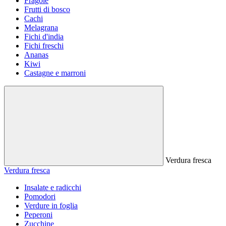
Fragole
Frutti di bosco
Cachi
Melagrana
Fichi d'india
Fichi freschi
Ananas
Kiwi
Castagne e marroni
Verdura fresca
Verdura fresca
Insalate e radicchi
Pomodori
Verdure in foglia
Peperoni
Zucchine