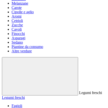
Melanzane
Carote
Cipolle e aglio
Aromi
Cetrioli
Zucche
Cavoli
Finocchi
Asparagi
Sedano
Piantine da consumo
Altre verdure
Legumi freschi
Legumi freschi
Fagioli