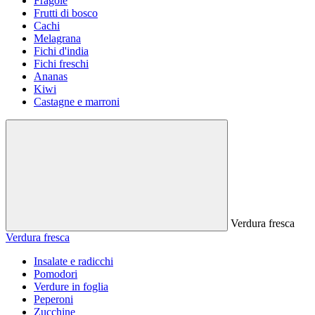
Fragole
Frutti di bosco
Cachi
Melagrana
Fichi d'india
Fichi freschi
Ananas
Kiwi
Castagne e marroni
Verdura fresca
Verdura fresca
Insalate e radicchi
Pomodori
Verdure in foglia
Peperoni
Zucchine