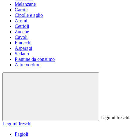
Melanzane
Carote
Cipolle e aglio
Aromi
Cetrioli
Zucche
Cavoli
Finocchi
Asparagi
Sedano
Piantine da consumo
Altre verdure
Legumi freschi
Legumi freschi
Fagioli