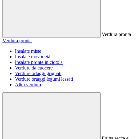
Verdura pronta
Verdura pronta
Insalate miste
Insalate movarietà
Insalate pronte in ciotola
Verdure da cuocere
Verdure ortaggi grigliati
Verdure ortaggi legumi lessati
Altra verdura
Frutta secca e