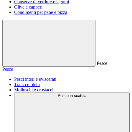
Conserve di verdure e legumi
Olive e capperi
Condimenti per pane e pizza
Pesce
Pesce
Pesci interi e eviscerati
Tranci e filetti
Molluschi e crostacei
Pesce in scatola