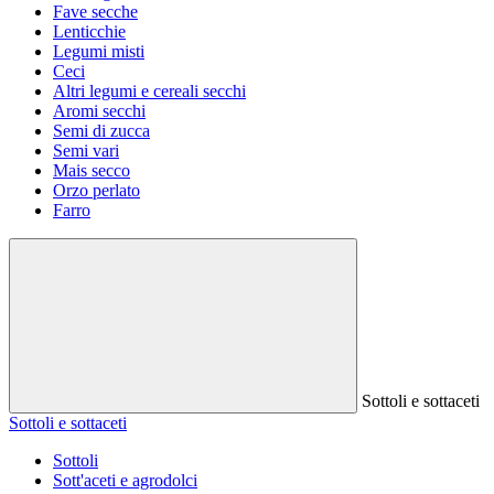
Fave secche
Lenticchie
Legumi misti
Ceci
Altri legumi e cereali secchi
Aromi secchi
Semi di zucca
Semi vari
Mais secco
Orzo perlato
Farro
Sottoli e sottaceti
Sottoli e sottaceti
Sottoli
Sott'aceti e agrodolci