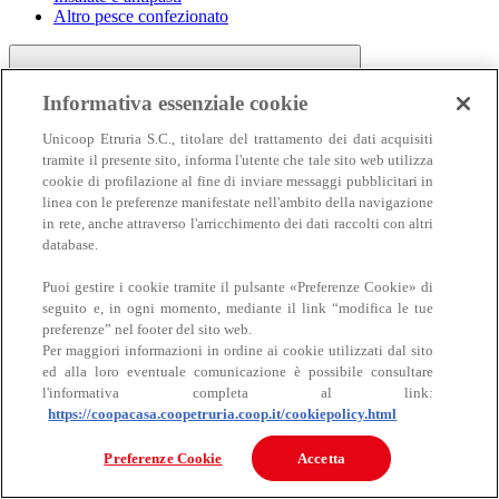
Altro pesce confezionato
Informativa essenziale cookie
Unicoop Etruria S.C., titolare del trattamento dei dati acquisiti
tramite il presente sito, informa l'utente che tale sito web utilizza
cookie di profilazione al fine di inviare messaggi pubblicitari in
linea con le preferenze manifestate nell'ambito della navigazione
Carne
in rete, anche attraverso l'arricchimento dei dati raccolti con altri
Carne
database.
Puoi gestire i cookie tramite il pulsante «Preferenze Cookie» di
seguito e, in ogni momento, mediante il link “modifica le tue
preferenze” nel footer del sito web.
Per maggiori informazioni in ordine ai cookie utilizzati dal sito
ed alla loro eventuale comunicazione è possibile consultare
l'informativa completa al link:
https://coopacasa.coopetruria.coop.it/cookiepolicy.html
Bovino
Ovino
Preferenze Cookie
Accetta
Suino
Equino