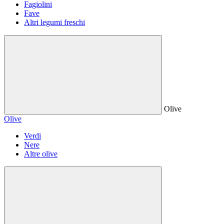
Fagiolini
Fave
Altri legumi freschi
Olive
Olive
Verdi
Nere
Altre olive