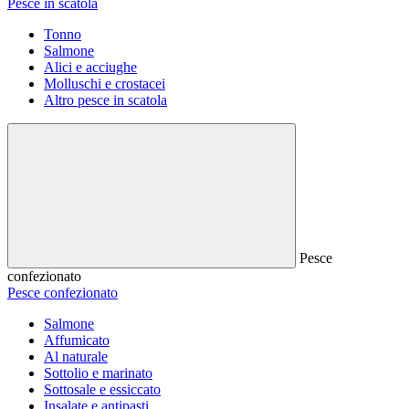
Pesce in scatola
Tonno
Salmone
Alici e acciughe
Molluschi e crostacei
Altro pesce in scatola
Pesce
confezionato
Pesce confezionato
Salmone
Affumicato
Al naturale
Sottolio e marinato
Sottosale e essiccato
Insalate e antipasti