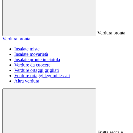
Verdura pronta
Verdura pronta
Insalate miste
Insalate movarietà
Insalate pronte in ciotola
Verdure da cuocere
Verdure ortaggi grigliati
Verdure ortaggi legumi lessati
Altra verdura
Frutta secca e