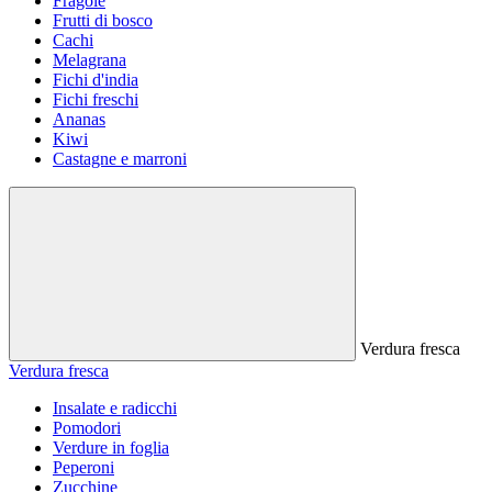
Fragole
Frutti di bosco
Cachi
Melagrana
Fichi d'india
Fichi freschi
Ananas
Kiwi
Castagne e marroni
Verdura fresca
Verdura fresca
Insalate e radicchi
Pomodori
Verdure in foglia
Peperoni
Zucchine