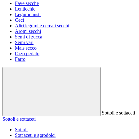
Fave secche
Lenticchie
Legumi misti
Ceci
Altri legumi e cereali secchi
Aromi secchi
Semi di zucca
Semi vari
Mais secco
Orzo perlato
Farro
Sottoli e sottaceti
Sottoli e sottaceti
Sottoli
Sott'aceti e agrodolci