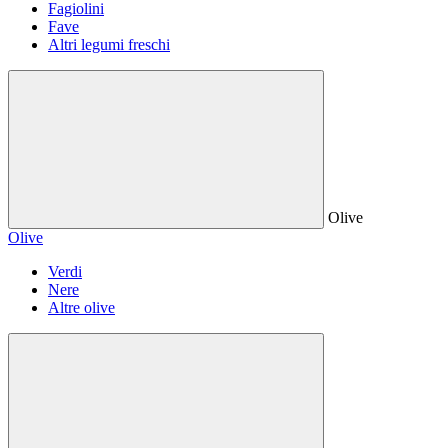
Fagiolini
Fave
Altri legumi freschi
Olive
Olive
Verdi
Nere
Altre olive