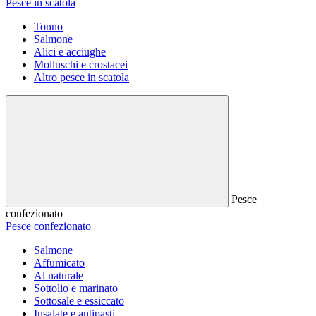
Pesce in scatola
Tonno
Salmone
Alici e acciughe
Molluschi e crostacei
Altro pesce in scatola
Pesce
confezionato
Pesce confezionato
Salmone
Affumicato
Al naturale
Sottolio e marinato
Sottosale e essiccato
Insalate e antipasti