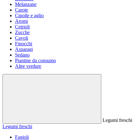
Melanzane
Carote
Cipolle e aglio
Aromi
Cetrioli
Zucche
Cavoli
Finocchi
Asparagi
Sedano
Piantine da consumo
Altre verdure
Legumi freschi
Legumi freschi
Fagioli