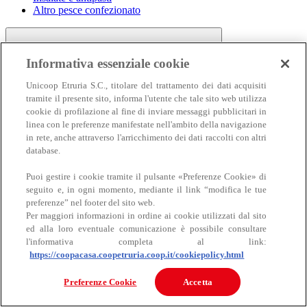
Altro pesce confezionato
Informativa essenziale cookie
Unicoop Etruria S.C., titolare del trattamento dei dati acquisiti
tramite il presente sito, informa l'utente che tale sito web utilizza
cookie di profilazione al fine di inviare messaggi pubblicitari in
linea con le preferenze manifestate nell'ambito della navigazione
Carne
in rete, anche attraverso l'arricchimento dei dati raccolti con altri
Carne
database.
Puoi gestire i cookie tramite il pulsante «Preferenze Cookie» di
seguito e, in ogni momento, mediante il link “modifica le tue
preferenze” nel footer del sito web.
Per maggiori informazioni in ordine ai cookie utilizzati dal sito
ed alla loro eventuale comunicazione è possibile consultare
l'informativa completa al link:
https://coopacasa.coopetruria.coop.it/cookiepolicy.html
Bovino
Ovino
Preferenze Cookie
Accetta
Suino
Equino