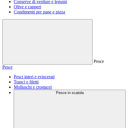
Conserve di verdure e legumi
Olive e capperi
Condimenti per pane e pizza
Pesce
Pesce
Pesci interi e eviscerati
Tranci e filetti
Molluschi e crostacei
Pesce in scatola