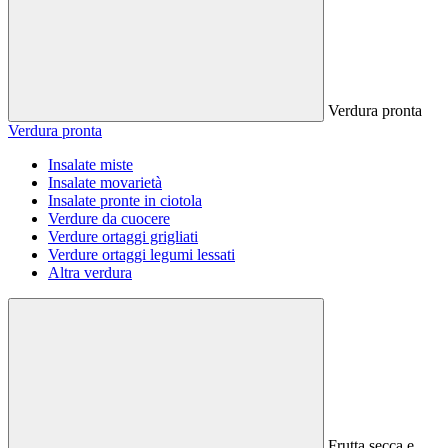
Verdura pronta
Verdura pronta
Insalate miste
Insalate movarietà
Insalate pronte in ciotola
Verdure da cuocere
Verdure ortaggi grigliati
Verdure ortaggi legumi lessati
Altra verdura
Frutta secca e