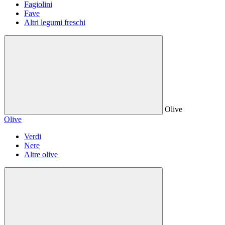
Fagiolini
Fave
Altri legumi freschi
Olive
Olive
Verdi
Nere
Altre olive