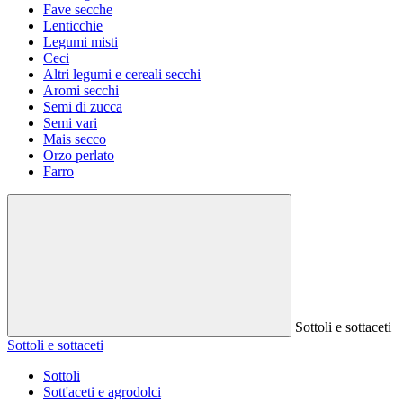
Fave secche
Lenticchie
Legumi misti
Ceci
Altri legumi e cereali secchi
Aromi secchi
Semi di zucca
Semi vari
Mais secco
Orzo perlato
Farro
Sottoli e sottaceti
Sottoli e sottaceti
Sottoli
Sott'aceti e agrodolci