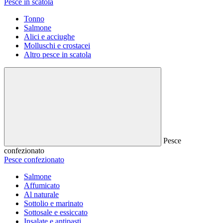
Pesce in scatola
Tonno
Salmone
Alici e acciughe
Molluschi e crostacei
Altro pesce in scatola
Pesce
confezionato
Pesce confezionato
Salmone
Affumicato
Al naturale
Sottolio e marinato
Sottosale e essiccato
Insalate e antipasti