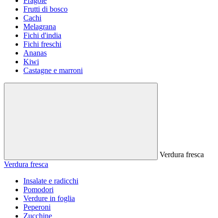
Fragole
Frutti di bosco
Cachi
Melagrana
Fichi d'india
Fichi freschi
Ananas
Kiwi
Castagne e marroni
Verdura fresca
Verdura fresca
Insalate e radicchi
Pomodori
Verdure in foglia
Peperoni
Zucchine