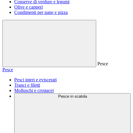
Conserve di verdure e legumi
Olive e capperi
Condimenti per pane e pizza
Pesce
Pesce
Pesci interi e eviscerati
Tranci e filetti
Molluschi e crostacei
Pesce in scatola