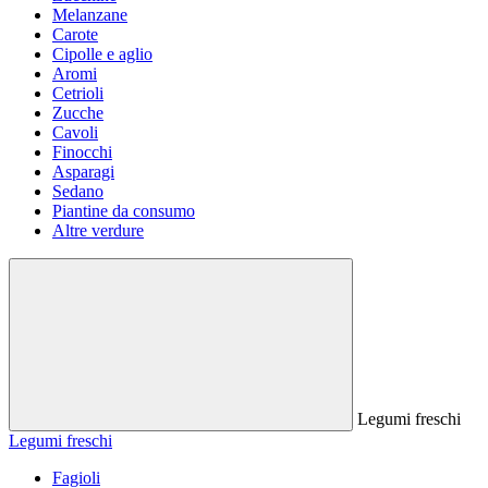
Melanzane
Carote
Cipolle e aglio
Aromi
Cetrioli
Zucche
Cavoli
Finocchi
Asparagi
Sedano
Piantine da consumo
Altre verdure
Legumi freschi
Legumi freschi
Fagioli