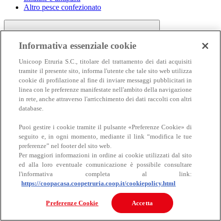
Altro pesce confezionato
Informativa essenziale cookie
Unicoop Etruria S.C., titolare del trattamento dei dati acquisiti
tramite il presente sito, informa l'utente che tale sito web utilizza
cookie di profilazione al fine di inviare messaggi pubblicitari in
linea con le preferenze manifestate nell'ambito della navigazione
Carne
in rete, anche attraverso l'arricchimento dei dati raccolti con altri
Carne
database.
Puoi gestire i cookie tramite il pulsante «Preferenze Cookie» di
seguito e, in ogni momento, mediante il link “modifica le tue
preferenze” nel footer del sito web.
Per maggiori informazioni in ordine ai cookie utilizzati dal sito
ed alla loro eventuale comunicazione è possibile consultare
l'informativa completa al link:
https://coopacasa.coopetruria.coop.it/cookiepolicy.html
Bovino
Ovino
Preferenze Cookie
Accetta
Suino
Equino