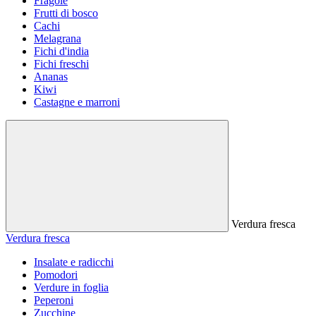
Fragole
Frutti di bosco
Cachi
Melagrana
Fichi d'india
Fichi freschi
Ananas
Kiwi
Castagne e marroni
Verdura fresca
Verdura fresca
Insalate e radicchi
Pomodori
Verdure in foglia
Peperoni
Zucchine