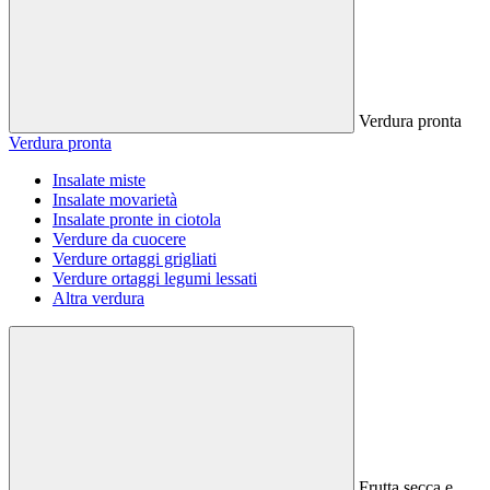
Verdura pronta
Verdura pronta
Insalate miste
Insalate movarietà
Insalate pronte in ciotola
Verdure da cuocere
Verdure ortaggi grigliati
Verdure ortaggi legumi lessati
Altra verdura
Frutta secca e