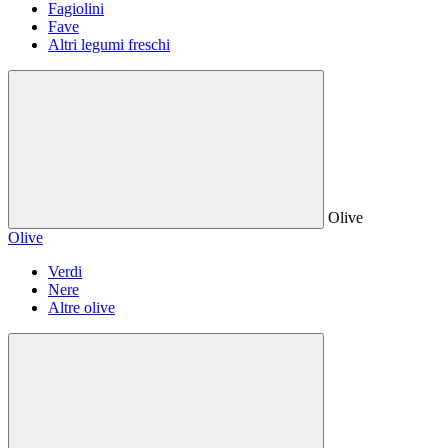
Fagiolini
Fave
Altri legumi freschi
Olive
Olive
Verdi
Nere
Altre olive