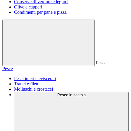
Conserve di verdure e legumi
Olive e capperi
Condimenti per pane e pizza
Pesce
Pesce
Pesci interi e eviscerati
Tranci e filetti
Molluschi e crostacei
Pesce in scatola