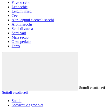
Fave secche
Lenticchie
Legumi misti
Ceci
Altri legumi e cereali secchi
Aromi secchi
Semi di zucca
Semi vari
Mais secco
Orzo perlato
Farro
Sottoli e sottaceti
Sottoli e sottaceti
Sottoli
Sott'aceti e agrodolci