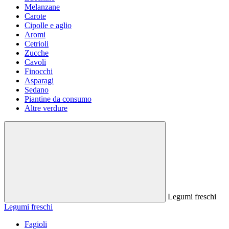
Melanzane
Carote
Cipolle e aglio
Aromi
Cetrioli
Zucche
Cavoli
Finocchi
Asparagi
Sedano
Piantine da consumo
Altre verdure
Legumi freschi
Legumi freschi
Fagioli