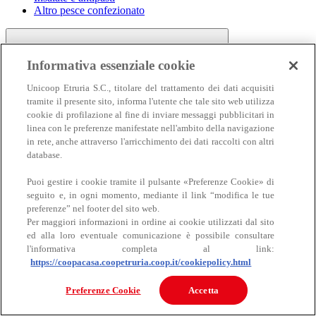
Altro pesce confezionato
Informativa essenziale cookie
Unicoop Etruria S.C., titolare del trattamento dei dati acquisiti
tramite il presente sito, informa l'utente che tale sito web utilizza
cookie di profilazione al fine di inviare messaggi pubblicitari in
linea con le preferenze manifestate nell'ambito della navigazione
Carne
in rete, anche attraverso l'arricchimento dei dati raccolti con altri
Carne
database.
Puoi gestire i cookie tramite il pulsante «Preferenze Cookie» di
seguito e, in ogni momento, mediante il link “modifica le tue
preferenze” nel footer del sito web.
Per maggiori informazioni in ordine ai cookie utilizzati dal sito
ed alla loro eventuale comunicazione è possibile consultare
l'informativa completa al link:
https://coopacasa.coopetruria.coop.it/cookiepolicy.html
Bovino
Ovino
Preferenze Cookie
Accetta
Suino
Equino