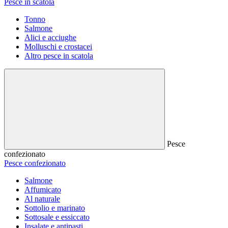
Pesce in scatola
Tonno
Salmone
Alici e acciughe
Molluschi e crostacei
Altro pesce in scatola
Pesce
confezionato
Pesce confezionato
Salmone
Affumicato
Al naturale
Sottolio e marinato
Sottosale e essiccato
Insalate e antipasti