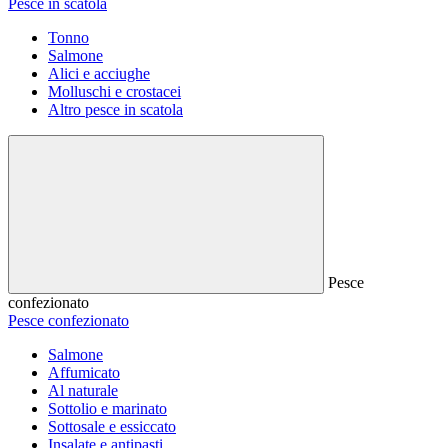
Pesce in scatola
Tonno
Salmone
Alici e acciughe
Molluschi e crostacei
Altro pesce in scatola
Pesce
confezionato
Pesce confezionato
Salmone
Affumicato
Al naturale
Sottolio e marinato
Sottosale e essiccato
Insalate e antipasti