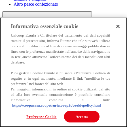
Altro pesce confezionato
Informativa essenziale cookie
Unicoop Etruria S.C., titolare del trattamento dei dati acquisiti
tramite il presente sito, informa l'utente che tale sito web utilizza
cookie di profilazione al fine di inviare messaggi pubblicitari in
linea con le preferenze manifestate nell'ambito della navigazione
Carne
in rete, anche attraverso l'arricchimento dei dati raccolti con altri
Carne
database.
Puoi gestire i cookie tramite il pulsante «Preferenze Cookie» di
seguito e, in ogni momento, mediante il link “modifica le tue
preferenze” nel footer del sito web.
Per maggiori informazioni in ordine ai cookie utilizzati dal sito
ed alla loro eventuale comunicazione è possibile consultare
l'informativa completa al link:
https://coopacasa.coopetruria.coop.it/cookiepolicy.html
Bovino
Ovino
Preferenze Cookie
Accetta
Suino
Equino