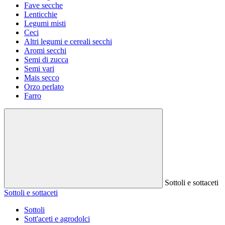
Fave secche
Lenticchie
Legumi misti
Ceci
Altri legumi e cereali secchi
Aromi secchi
Semi di zucca
Semi vari
Mais secco
Orzo perlato
Farro
Sottoli e sottaceti
Sottoli e sottaceti
Sottoli
Sott'aceti e agrodolci