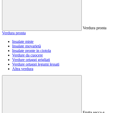
Verdura pronta
Verdura pronta
Insalate miste
Insalate movarietà
Insalate pronte in ciotola
Verdure da cuocere
Verdure ortaggi grigliati
Verdure ortaggi legumi lessati
Altra verdura
Frutta secca e