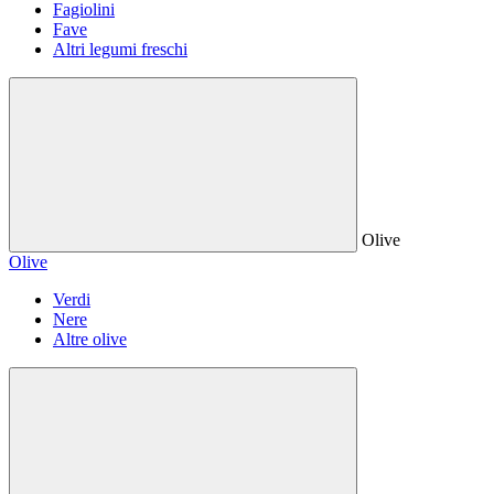
Fagiolini
Fave
Altri legumi freschi
Olive
Olive
Verdi
Nere
Altre olive