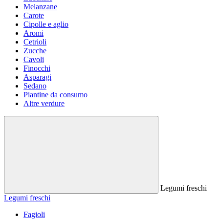
Melanzane
Carote
Cipolle e aglio
Aromi
Cetrioli
Zucche
Cavoli
Finocchi
Asparagi
Sedano
Piantine da consumo
Altre verdure
Legumi freschi
Legumi freschi
Fagioli