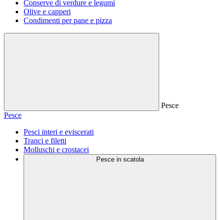
Conserve di verdure e legumi
Olive e capperi
Condimenti per pane e pizza
Pesce
Pesce
Pesci interi e eviscerati
Tranci e filetti
Molluschi e crostacei
Pesce in scatola