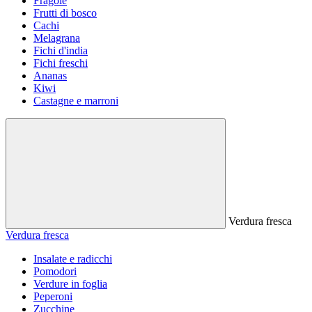
Fragole
Frutti di bosco
Cachi
Melagrana
Fichi d'india
Fichi freschi
Ananas
Kiwi
Castagne e marroni
Verdura fresca
Verdura fresca
Insalate e radicchi
Pomodori
Verdure in foglia
Peperoni
Zucchine