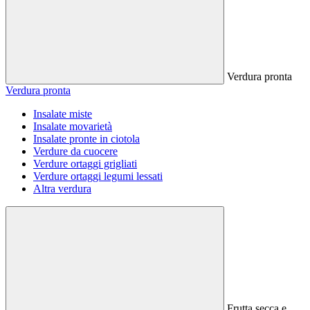
Verdura pronta
Verdura pronta
Insalate miste
Insalate movarietà
Insalate pronte in ciotola
Verdure da cuocere
Verdure ortaggi grigliati
Verdure ortaggi legumi lessati
Altra verdura
Frutta secca e