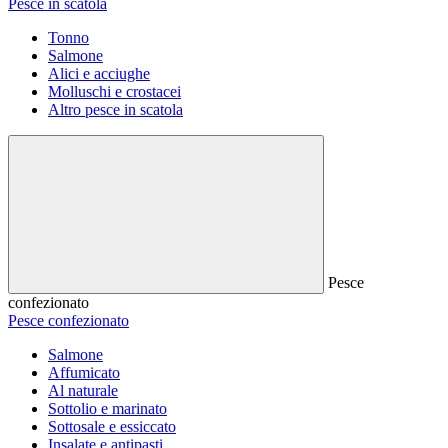
Pesce in scatola
Tonno
Salmone
Alici e acciughe
Molluschi e crostacei
Altro pesce in scatola
Pesce
confezionato
Pesce confezionato
Salmone
Affumicato
Al naturale
Sottolio e marinato
Sottosale e essiccato
Insalate e antipasti