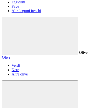
Fagiolini
Fave
Altri legumi freschi
Olive
Olive
Verdi
Nere
Altre olive