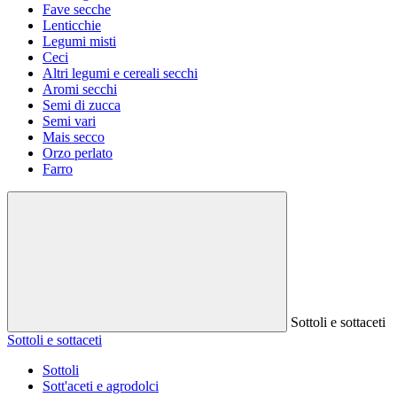
Fave secche
Lenticchie
Legumi misti
Ceci
Altri legumi e cereali secchi
Aromi secchi
Semi di zucca
Semi vari
Mais secco
Orzo perlato
Farro
Sottoli e sottaceti
Sottoli e sottaceti
Sottoli
Sott'aceti e agrodolci