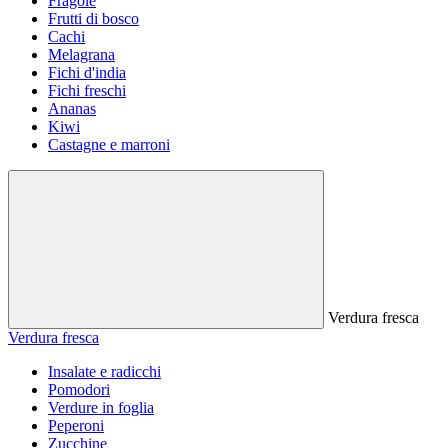
Fragole
Frutti di bosco
Cachi
Melagrana
Fichi d'india
Fichi freschi
Ananas
Kiwi
Castagne e marroni
Verdura fresca
Verdura fresca
Insalate e radicchi
Pomodori
Verdure in foglia
Peperoni
Zucchine