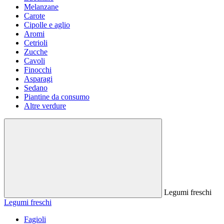
Melanzane
Carote
Cipolle e aglio
Aromi
Cetrioli
Zucche
Cavoli
Finocchi
Asparagi
Sedano
Piantine da consumo
Altre verdure
Legumi freschi
Legumi freschi
Fagioli