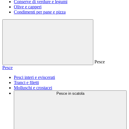
Conserve di verdure e legumi
Olive e capperi
Condimenti per pane e pizza
Pesce
Pesce
Pesci interi e eviscerati
Tranci e filetti
Molluschi e crostacei
Pesce in scatola