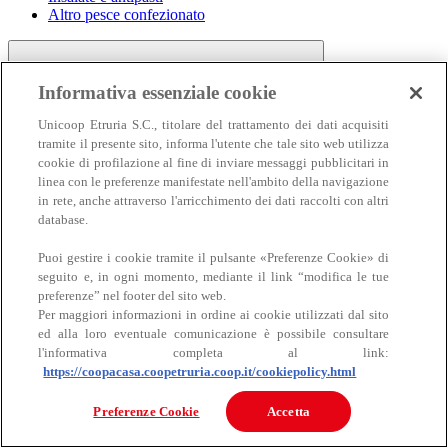
Altro pesce confezionato
Informativa essenziale cookie
Unicoop Etruria S.C., titolare del trattamento dei dati acquisiti
tramite il presente sito, informa l'utente che tale sito web utilizza
cookie di profilazione al fine di inviare messaggi pubblicitari in
linea con le preferenze manifestate nell'ambito della navigazione
Carne
in rete, anche attraverso l'arricchimento dei dati raccolti con altri
Carne
database.
Puoi gestire i cookie tramite il pulsante «Preferenze Cookie» di
seguito e, in ogni momento, mediante il link “modifica le tue
preferenze” nel footer del sito web.
Per maggiori informazioni in ordine ai cookie utilizzati dal sito
ed alla loro eventuale comunicazione è possibile consultare
l'informativa completa al link:
https://coopacasa.coopetruria.coop.it/cookiepolicy.html
Bovino
Ovino
Preferenze Cookie
Accetta
Suino
Equino