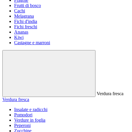
Fragole
Frutti di bosco
Cachi
Melagrana
Fichi d'india
Fichi freschi
Ananas
Kiwi
Castagne e marroni
Verdura fresca
Verdura fresca
Insalate e radicchi
Pomodori
Verdure in foglia
Peperoni
Zucchine