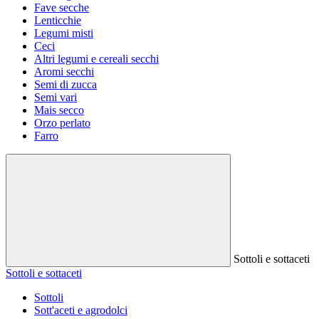
Fave secche
Lenticchie
Legumi misti
Ceci
Altri legumi e cereali secchi
Aromi secchi
Semi di zucca
Semi vari
Mais secco
Orzo perlato
Farro
Sottoli e sottaceti
Sottoli e sottaceti
Sottoli
Sott'aceti e agrodolci