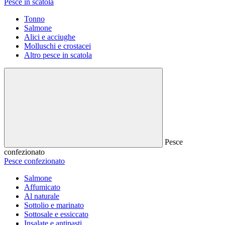
Pesce in scatola
Tonno
Salmone
Alici e acciughe
Molluschi e crostacei
Altro pesce in scatola
Pesce
confezionato
Pesce confezionato
Salmone
Affumicato
Al naturale
Sottolio e marinato
Sottosale e essiccato
Insalate e antipasti