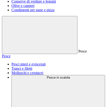
Conserve di verdure e legumi
Olive e capperi
Condimenti per pane e pizza
Pesce
Pesce
Pesci interi e eviscerati
Tranci e filetti
Molluschi e crostacei
Pesce in scatola