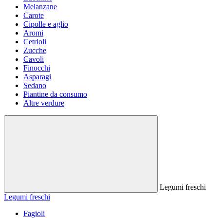
Melanzane
Carote
Cipolle e aglio
Aromi
Cetrioli
Zucche
Cavoli
Finocchi
Asparagi
Sedano
Piantine da consumo
Altre verdure
Legumi freschi
Legumi freschi
Fagioli