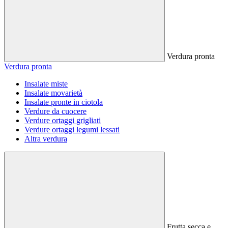
Verdura pronta
Verdura pronta
Insalate miste
Insalate movarietà
Insalate pronte in ciotola
Verdure da cuocere
Verdure ortaggi grigliati
Verdure ortaggi legumi lessati
Altra verdura
Frutta secca e