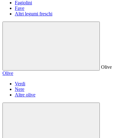
Fagiolini
Fave
Altri legumi freschi
Olive
Olive
Verdi
Nere
Altre olive