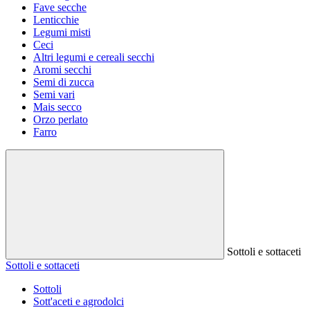
Fave secche
Lenticchie
Legumi misti
Ceci
Altri legumi e cereali secchi
Aromi secchi
Semi di zucca
Semi vari
Mais secco
Orzo perlato
Farro
Sottoli e sottaceti
Sottoli e sottaceti
Sottoli
Sott'aceti e agrodolci