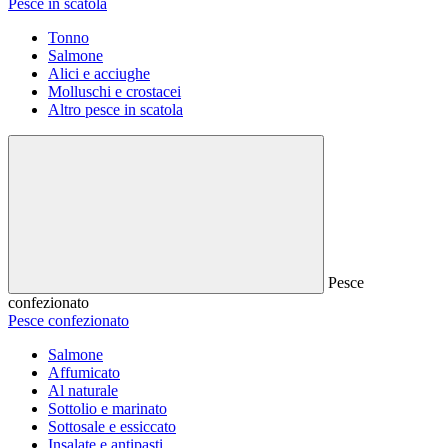
Pesce in scatola
Tonno
Salmone
Alici e acciughe
Molluschi e crostacei
Altro pesce in scatola
Pesce
confezionato
Pesce confezionato
Salmone
Affumicato
Al naturale
Sottolio e marinato
Sottosale e essiccato
Insalate e antipasti