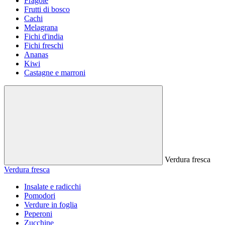
Fragole
Frutti di bosco
Cachi
Melagrana
Fichi d'india
Fichi freschi
Ananas
Kiwi
Castagne e marroni
Verdura fresca
Verdura fresca
Insalate e radicchi
Pomodori
Verdure in foglia
Peperoni
Zucchine