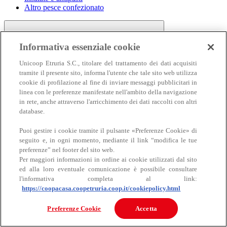
Altro pesce confezionato
Informativa essenziale cookie
Unicoop Etruria S.C., titolare del trattamento dei dati acquisiti
tramite il presente sito, informa l'utente che tale sito web utilizza
cookie di profilazione al fine di inviare messaggi pubblicitari in
linea con le preferenze manifestate nell'ambito della navigazione
Carne
in rete, anche attraverso l'arricchimento dei dati raccolti con altri
Carne
database.
Puoi gestire i cookie tramite il pulsante «Preferenze Cookie» di
seguito e, in ogni momento, mediante il link “modifica le tue
preferenze” nel footer del sito web.
Per maggiori informazioni in ordine ai cookie utilizzati dal sito
ed alla loro eventuale comunicazione è possibile consultare
l'informativa completa al link:
https://coopacasa.coopetruria.coop.it/cookiepolicy.html
Bovino
Ovino
Preferenze Cookie
Accetta
Suino
Equino