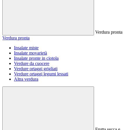
Verdura pronta
Verdura pronta
Insalate miste
Insalate movarietà
Insalate pronte in ciotola
Verdure da cuocere
Verdure ortaggi grigliati
Verdure ortaggi legumi lessati
Altra verdura
Frutta secca e