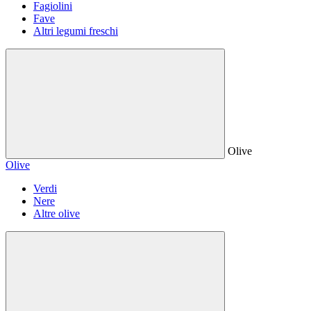
Fagiolini
Fave
Altri legumi freschi
Olive
Olive
Verdi
Nere
Altre olive