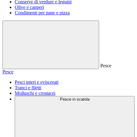
Conserve di verdure e legumi
Olive e capperi
Condimenti per pane e pizza
Pesce
Pesce
Pesci interi e eviscerati
Tranci e filetti
Molluschi e crostacei
Pesce in scatola