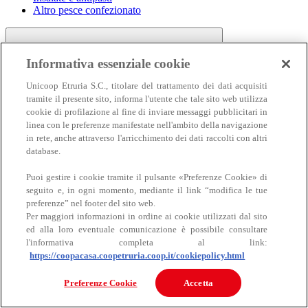
Altro pesce confezionato
Informativa essenziale cookie
Unicoop Etruria S.C., titolare del trattamento dei dati acquisiti
tramite il presente sito, informa l'utente che tale sito web utilizza
cookie di profilazione al fine di inviare messaggi pubblicitari in
linea con le preferenze manifestate nell'ambito della navigazione
Carne
in rete, anche attraverso l'arricchimento dei dati raccolti con altri
Carne
database.
Puoi gestire i cookie tramite il pulsante «Preferenze Cookie» di
seguito e, in ogni momento, mediante il link “modifica le tue
preferenze” nel footer del sito web.
Per maggiori informazioni in ordine ai cookie utilizzati dal sito
ed alla loro eventuale comunicazione è possibile consultare
l'informativa completa al link:
https://coopacasa.coopetruria.coop.it/cookiepolicy.html
Bovino
Ovino
Preferenze Cookie
Accetta
Suino
Equino