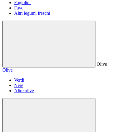
Fagiolini
Fave
Altri legumi freschi
Olive
Olive
Verdi
Nere
Altre olive