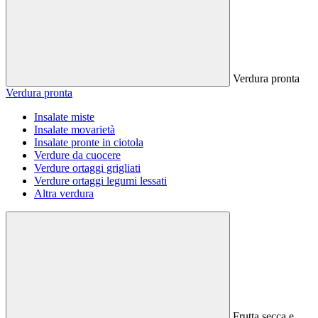
Verdura pronta
Verdura pronta
Insalate miste
Insalate movarietà
Insalate pronte in ciotola
Verdure da cuocere
Verdure ortaggi grigliati
Verdure ortaggi legumi lessati
Altra verdura
Frutta secca e