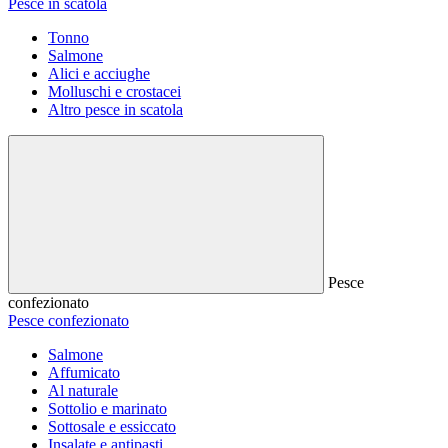
Pesce in scatola
Tonno
Salmone
Alici e acciughe
Molluschi e crostacei
Altro pesce in scatola
Pesce
confezionato
Pesce confezionato
Salmone
Affumicato
Al naturale
Sottolio e marinato
Sottosale e essiccato
Insalate e antipasti