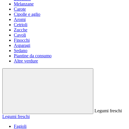
Melanzane
Carote
Cipolle e aglio
Aromi
Cetrioli
Zucche
Cavoli
Finocchi
Asparagi
Sedano
Piantine da consumo
Altre verdure
Legumi freschi
Legumi freschi
Fagioli