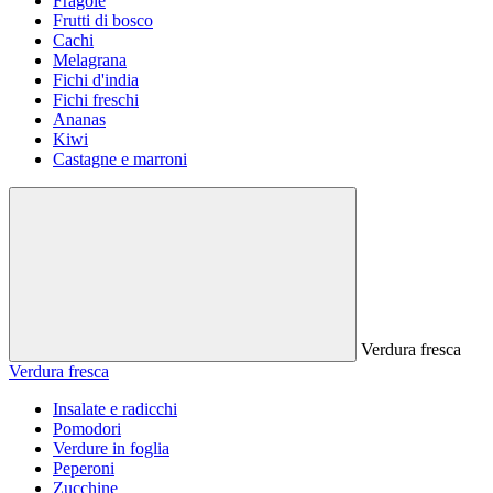
Fragole
Frutti di bosco
Cachi
Melagrana
Fichi d'india
Fichi freschi
Ananas
Kiwi
Castagne e marroni
Verdura fresca
Verdura fresca
Insalate e radicchi
Pomodori
Verdure in foglia
Peperoni
Zucchine