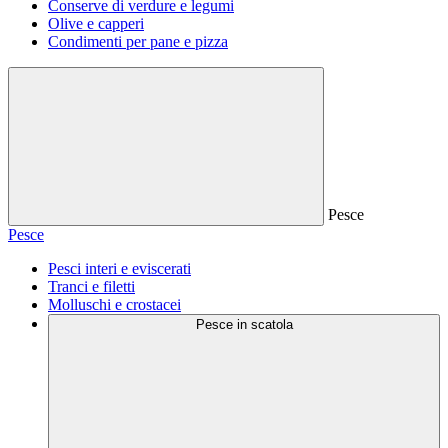
Conserve di verdure e legumi
Olive e capperi
Condimenti per pane e pizza
Pesce
Pesce
Pesci interi e eviscerati
Tranci e filetti
Molluschi e crostacei
Pesce in scatola