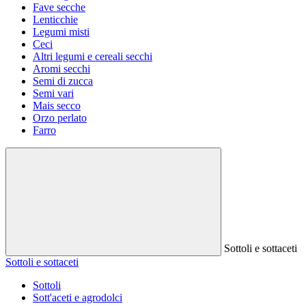
Fave secche
Lenticchie
Legumi misti
Ceci
Altri legumi e cereali secchi
Aromi secchi
Semi di zucca
Semi vari
Mais secco
Orzo perlato
Farro
Sottoli e sottaceti
Sottoli e sottaceti
Sottoli
Sott'aceti e agrodolci