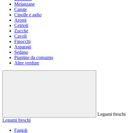
Melanzane
Carote
Cipolle e aglio
Aromi
Cetrioli
Zucche
Cavoli
Finocchi
Asparagi
Sedano
Piantine da consumo
Altre verdure
Legumi freschi
Legumi freschi
Fagioli