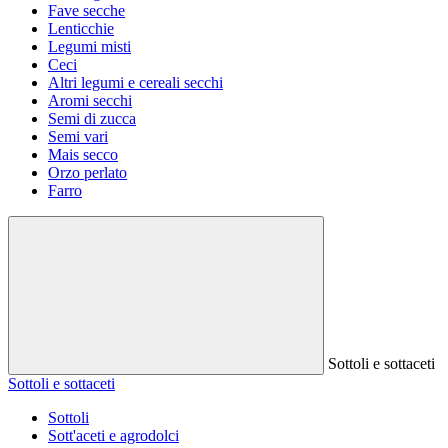
Fave secche
Lenticchie
Legumi misti
Ceci
Altri legumi e cereali secchi
Aromi secchi
Semi di zucca
Semi vari
Mais secco
Orzo perlato
Farro
Sottoli e sottaceti
Sottoli e sottaceti
Sottoli
Sott'aceti e agrodolci