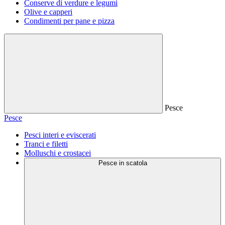
Conserve di verdure e legumi
Olive e capperi
Condimenti per pane e pizza
Pesce
Pesce
Pesci interi e eviscerati
Tranci e filetti
Molluschi e crostacei
Pesce in scatola