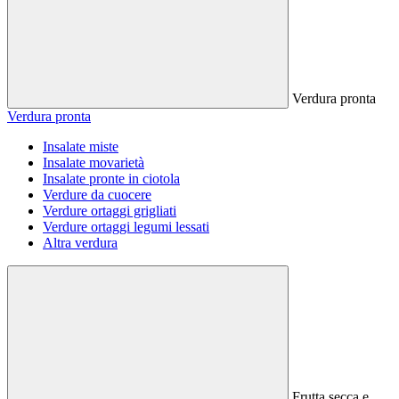
Verdura pronta
Verdura pronta
Insalate miste
Insalate movarietà
Insalate pronte in ciotola
Verdure da cuocere
Verdure ortaggi grigliati
Verdure ortaggi legumi lessati
Altra verdura
Frutta secca e