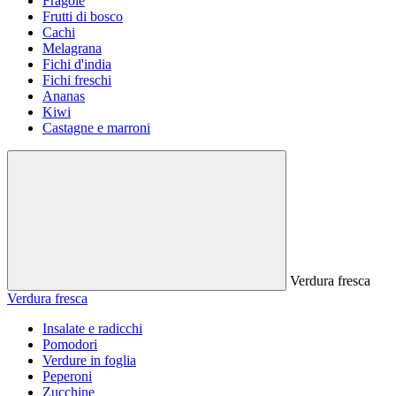
Fragole
Frutti di bosco
Cachi
Melagrana
Fichi d'india
Fichi freschi
Ananas
Kiwi
Castagne e marroni
Verdura fresca
Verdura fresca
Insalate e radicchi
Pomodori
Verdure in foglia
Peperoni
Zucchine