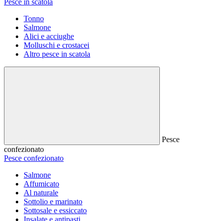
Pesce in scatola
Tonno
Salmone
Alici e acciughe
Molluschi e crostacei
Altro pesce in scatola
Pesce
confezionato
Pesce confezionato
Salmone
Affumicato
Al naturale
Sottolio e marinato
Sottosale e essiccato
Insalate e antipasti