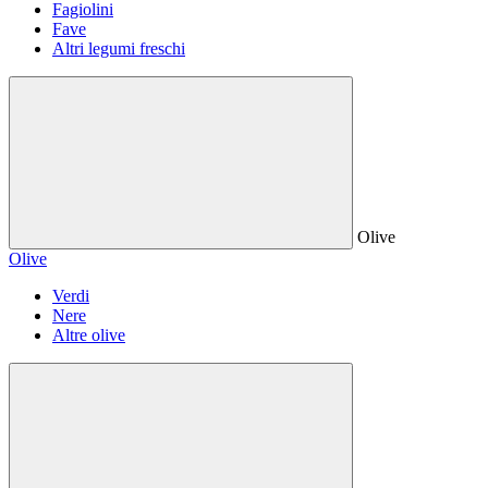
Fagiolini
Fave
Altri legumi freschi
Olive
Olive
Verdi
Nere
Altre olive