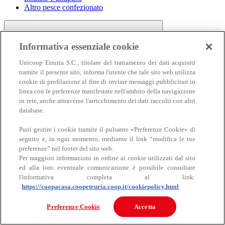
Altro pesce confezionato
Informativa essenziale cookie
Unicoop Etruria S.C., titolare del trattamento dei dati acquisiti
tramite il presente sito, informa l'utente che tale sito web utilizza
cookie di profilazione al fine di inviare messaggi pubblicitari in
linea con le preferenze manifestate nell'ambito della navigazione
Carne
in rete, anche attraverso l'arricchimento dei dati raccolti con altri
Carne
database.
Puoi gestire i cookie tramite il pulsante «Preferenze Cookie» di
seguito e, in ogni momento, mediante il link “modifica le tue
preferenze” nel footer del sito web.
Per maggiori informazioni in ordine ai cookie utilizzati dal sito
ed alla loro eventuale comunicazione è possibile consultare
l'informativa completa al link:
https://coopacasa.coopetruria.coop.it/cookiepolicy.html
Bovino
Ovino
Preferenze Cookie
Accetta
Suino
Equino