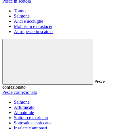
Pesce in scatola
Tonno
Salmone
Alici e acciughe
Molluschi e crostacei
Altro pesce in scatola
Pesce
confezionato
Pesce confezionato
Salmone
Affumicato
Al naturale
Sottolio e marinato
Sottosale e essiccato
Insalate e antipasti