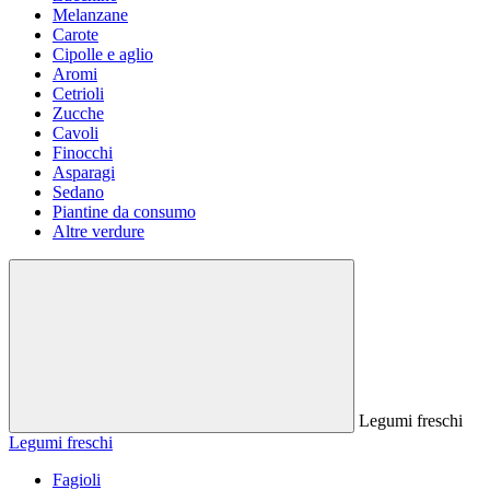
Melanzane
Carote
Cipolle e aglio
Aromi
Cetrioli
Zucche
Cavoli
Finocchi
Asparagi
Sedano
Piantine da consumo
Altre verdure
Legumi freschi
Legumi freschi
Fagioli