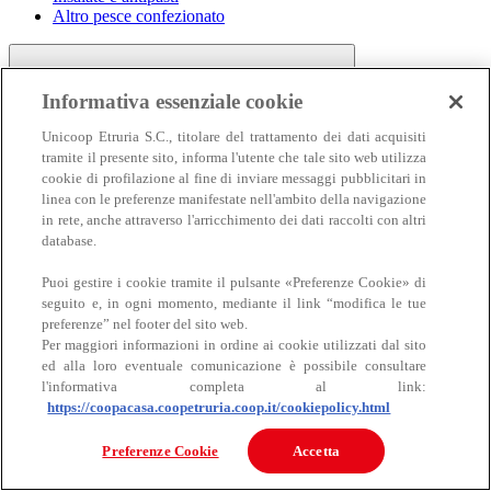
Altro pesce confezionato
Informativa essenziale cookie
Unicoop Etruria S.C., titolare del trattamento dei dati acquisiti
tramite il presente sito, informa l'utente che tale sito web utilizza
cookie di profilazione al fine di inviare messaggi pubblicitari in
linea con le preferenze manifestate nell'ambito della navigazione
Carne
in rete, anche attraverso l'arricchimento dei dati raccolti con altri
Carne
database.
Puoi gestire i cookie tramite il pulsante «Preferenze Cookie» di
seguito e, in ogni momento, mediante il link “modifica le tue
preferenze” nel footer del sito web.
Per maggiori informazioni in ordine ai cookie utilizzati dal sito
ed alla loro eventuale comunicazione è possibile consultare
l'informativa completa al link:
https://coopacasa.coopetruria.coop.it/cookiepolicy.html
Bovino
Ovino
Preferenze Cookie
Accetta
Suino
Equino