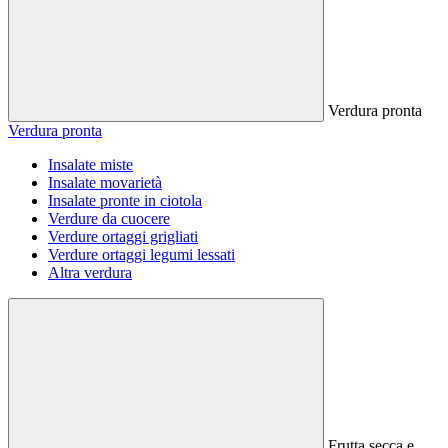
Verdura pronta
Verdura pronta
Insalate miste
Insalate movarietà
Insalate pronte in ciotola
Verdure da cuocere
Verdure ortaggi grigliati
Verdure ortaggi legumi lessati
Altra verdura
Frutta secca e