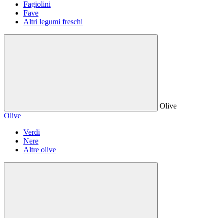
Fagiolini
Fave
Altri legumi freschi
Olive
Olive
Verdi
Nere
Altre olive