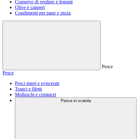
Conserve di verdure e legumi
Olive e capperi
Condimenti per pane e pizza
Pesce
Pesce
Pesci interi e eviscerati
Tranci e filetti
Molluschi e crostacei
Pesce in scatola