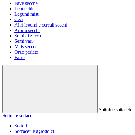
Fave secche
Lenticchie
Legumi misti
Ceci
Altri legumi e cereali secchi
Aromi secchi
Semi di zucca
Semi vari
Mais secco
Orzo perlato
Farro
Sottoli e sottaceti
Sottoli e sottaceti
Sottoli
Sott'aceti e agrodolci