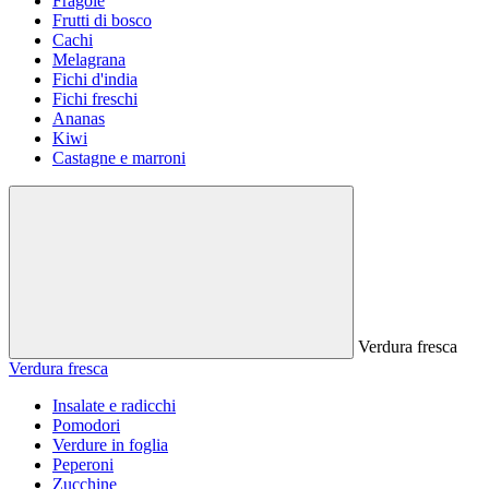
Fragole
Frutti di bosco
Cachi
Melagrana
Fichi d'india
Fichi freschi
Ananas
Kiwi
Castagne e marroni
Verdura fresca
Verdura fresca
Insalate e radicchi
Pomodori
Verdure in foglia
Peperoni
Zucchine