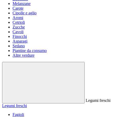
Melanzane
Carote
Cipolle e aglio
Aromi
Cetrioli
Zucche
Cavoli
Finocchi
Asparagi
Sedano
Piantine da consumo
Altre verdure
Legumi freschi
Legumi freschi
Fagioli