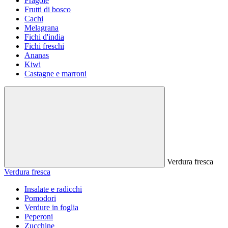
Fragole
Frutti di bosco
Cachi
Melagrana
Fichi d'india
Fichi freschi
Ananas
Kiwi
Castagne e marroni
Verdura fresca
Verdura fresca
Insalate e radicchi
Pomodori
Verdure in foglia
Peperoni
Zucchine