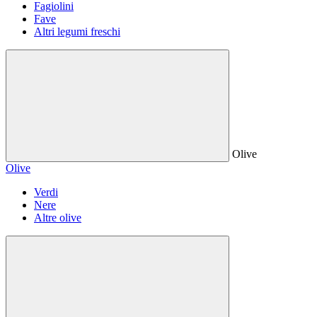
Fagiolini
Fave
Altri legumi freschi
Olive
Olive
Verdi
Nere
Altre olive