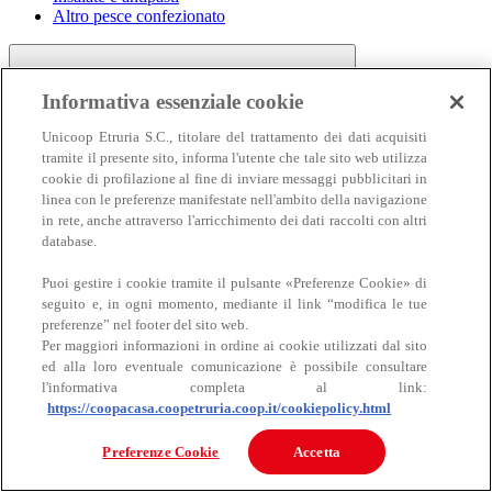
Altro pesce confezionato
Informativa essenziale cookie
Unicoop Etruria S.C., titolare del trattamento dei dati acquisiti
tramite il presente sito, informa l'utente che tale sito web utilizza
cookie di profilazione al fine di inviare messaggi pubblicitari in
linea con le preferenze manifestate nell'ambito della navigazione
Carne
in rete, anche attraverso l'arricchimento dei dati raccolti con altri
Carne
database.
Puoi gestire i cookie tramite il pulsante «Preferenze Cookie» di
seguito e, in ogni momento, mediante il link “modifica le tue
preferenze” nel footer del sito web.
Per maggiori informazioni in ordine ai cookie utilizzati dal sito
ed alla loro eventuale comunicazione è possibile consultare
l'informativa completa al link:
https://coopacasa.coopetruria.coop.it/cookiepolicy.html
Bovino
Ovino
Preferenze Cookie
Accetta
Suino
Equino