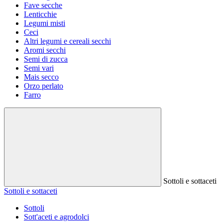
Fave secche
Lenticchie
Legumi misti
Ceci
Altri legumi e cereali secchi
Aromi secchi
Semi di zucca
Semi vari
Mais secco
Orzo perlato
Farro
Sottoli e sottaceti
Sottoli e sottaceti
Sottoli
Sott'aceti e agrodolci