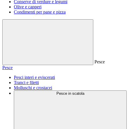
Conserve di verdure e legumi
Olive e capperi
Condimenti per pane e pizza
Pesce
Pesce
Pesci interi e eviscerati
Tranci e filetti
Molluschi e crostacei
Pesce in scatola