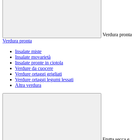
Verdura pronta
Verdura pronta
Insalate miste
Insalate movarietà
Insalate pronte in ciotola
Verdure da cuocere
Verdure ortaggi grigliati
Verdure ortaggi legumi lessati
Altra verdura
Frutta secca e