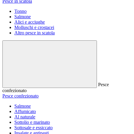
Pesce in scatola
Tonno
Salmone
Alici e acciughe
Molluschi e crostacei
Altro pesce in scatola
Pesce
confezionato
Pesce confezionato
Salmone
Affumicato
Al naturale
Sottolio e marinato
Sottosale e essiccato
Insalate e antipasti