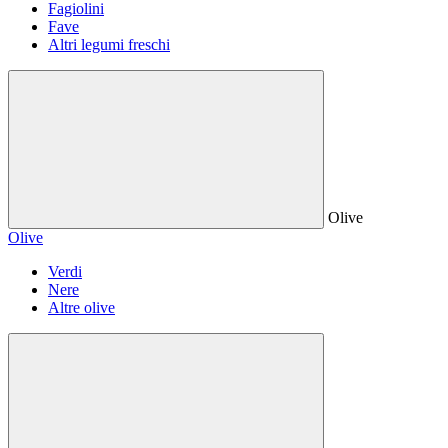
Fagiolini
Fave
Altri legumi freschi
Olive
Olive
Verdi
Nere
Altre olive