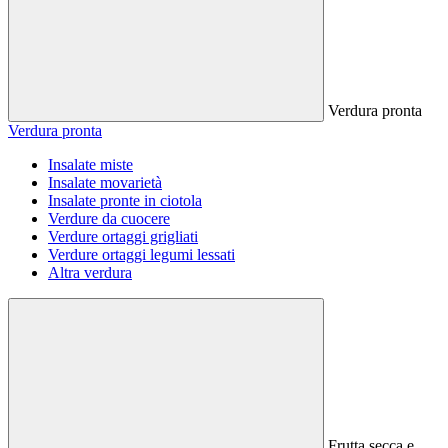
Verdura pronta
Verdura pronta
Insalate miste
Insalate movarietà
Insalate pronte in ciotola
Verdure da cuocere
Verdure ortaggi grigliati
Verdure ortaggi legumi lessati
Altra verdura
Frutta secca e