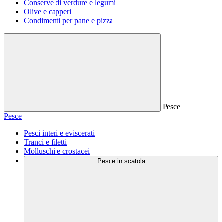
Conserve di verdure e legumi
Olive e capperi
Condimenti per pane e pizza
Pesce
Pesce
Pesci interi e eviscerati
Tranci e filetti
Molluschi e crostacei
Pesce in scatola