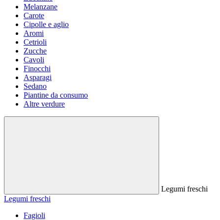
Melanzane
Carote
Cipolle e aglio
Aromi
Cetrioli
Zucche
Cavoli
Finocchi
Asparagi
Sedano
Piantine da consumo
Altre verdure
Legumi freschi
Legumi freschi
Fagioli