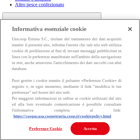
Altro pesce confezionato
Informativa essenziale cookie
Unicoop Etruria S.C., titolare del trattamento dei dati acquisiti
tramite il presente sito, informa l'utente che tale sito web utilizza
cookie di profilazione al fine di inviare messaggi pubblicitari in
linea con le preferenze manifestate nell'ambito della navigazione
Carne
in rete, anche attraverso l'arricchimento dei dati raccolti con altri
Carne
database.
Puoi gestire i cookie tramite il pulsante «Preferenze Cookie» di
seguito e, in ogni momento, mediante il link “modifica le tue
preferenze” nel footer del sito web.
Per maggiori informazioni in ordine ai cookie utilizzati dal sito
ed alla loro eventuale comunicazione è possibile consultare
l'informativa completa al link:
https://coopacasa.coopetruria.coop.it/cookiepolicy.html
Bovino
Ovino
Preferenze Cookie
Accetta
Suino
Equino