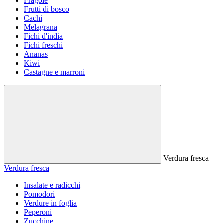
Fragole
Frutti di bosco
Cachi
Melagrana
Fichi d'india
Fichi freschi
Ananas
Kiwi
Castagne e marroni
Verdura fresca
Verdura fresca
Insalate e radicchi
Pomodori
Verdure in foglia
Peperoni
Zucchine