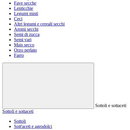
Fave secche
Lenticchie
Legumi misti
Ceci
Altri legumi e cereali secchi
Aromi secchi
Semi di zucca
Semi vari
Mais secco
Orzo perlato
Farro
Sottoli e sottaceti
Sottoli e sottaceti
Sottoli
Sott'aceti e agrodolci