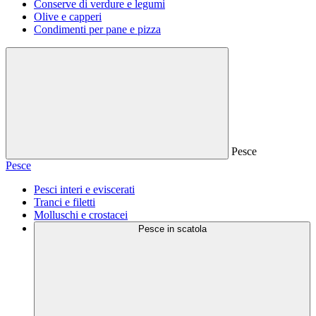
Conserve di verdure e legumi
Olive e capperi
Condimenti per pane e pizza
Pesce
Pesce
Pesci interi e eviscerati
Tranci e filetti
Molluschi e crostacei
Pesce in scatola