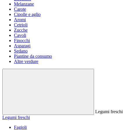
Melanzane
Carote
Cipolle e aglio
Aromi
Cetrioli
Zucche
Cavoli
Finocchi
Asparagi
Sedano
Piantine da consumo
Altre verdure
Legumi freschi
Legumi freschi
Fagioli