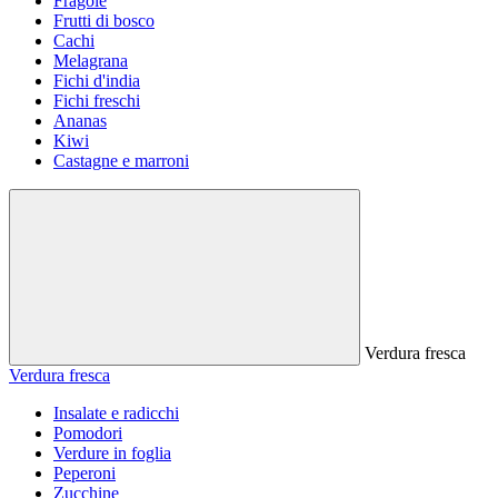
Fragole
Frutti di bosco
Cachi
Melagrana
Fichi d'india
Fichi freschi
Ananas
Kiwi
Castagne e marroni
Verdura fresca
Verdura fresca
Insalate e radicchi
Pomodori
Verdure in foglia
Peperoni
Zucchine