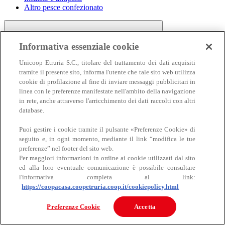
Altro pesce confezionato
Informativa essenziale cookie
Unicoop Etruria S.C., titolare del trattamento dei dati acquisiti
tramite il presente sito, informa l'utente che tale sito web utilizza
cookie di profilazione al fine di inviare messaggi pubblicitari in
linea con le preferenze manifestate nell'ambito della navigazione
Carne
in rete, anche attraverso l'arricchimento dei dati raccolti con altri
Carne
database.
Puoi gestire i cookie tramite il pulsante «Preferenze Cookie» di
seguito e, in ogni momento, mediante il link “modifica le tue
preferenze” nel footer del sito web.
Per maggiori informazioni in ordine ai cookie utilizzati dal sito
ed alla loro eventuale comunicazione è possibile consultare
l'informativa completa al link:
https://coopacasa.coopetruria.coop.it/cookiepolicy.html
Bovino
Ovino
Preferenze Cookie
Accetta
Suino
Equino