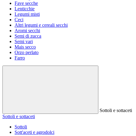
Fave secche
Lenticchie
Legumi misti
Ceci
Altri legumi e cereali secchi
Aromi secchi
Semi di zucca
Semi vari
Mais secco
Orzo perlato
Farro
Sottoli e sottaceti
Sottoli e sottaceti
Sottoli
Sott'aceti e agrodolci