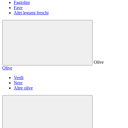
Fagiolini
Fave
Altri legumi freschi
Olive
Olive
Verdi
Nere
Altre olive