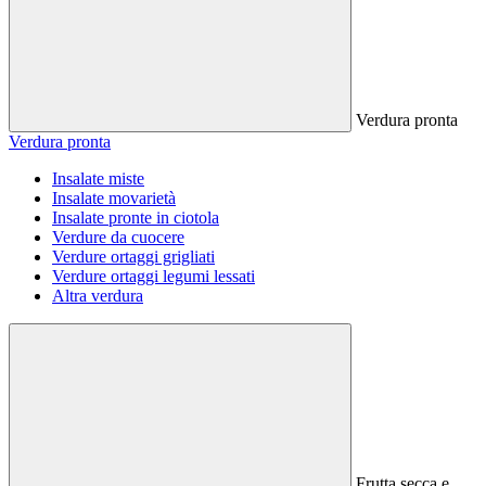
Verdura pronta
Verdura pronta
Insalate miste
Insalate movarietà
Insalate pronte in ciotola
Verdure da cuocere
Verdure ortaggi grigliati
Verdure ortaggi legumi lessati
Altra verdura
Frutta secca e