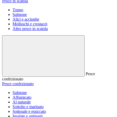
Pesce in scatola
Tonno
Salmone
Alici e acciughe
Molluschi e crostacei
Altro pesce in scatola
Pesce
confezionato
Pesce confezionato
Salmone
Affumicato
Al naturale
Sottolio e marinato
Sottosale e essiccato
Insalate e antipasti