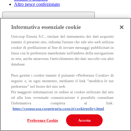
Altro pesce confezionato
Informativa essenziale cookie
Unicoop Etruria S.C., titolare del trattamento dei dati acquisiti
tramite il presente sito, informa l'utente che tale sito web utilizza
cookie di profilazione al fine di inviare messaggi pubblicitari in
linea con le preferenze manifestate nell'ambito della navigazione
Carne
in rete, anche attraverso l'arricchimento dei dati raccolti con altri
Carne
database.
Puoi gestire i cookie tramite il pulsante «Preferenze Cookie» di
seguito e, in ogni momento, mediante il link “modifica le tue
preferenze” nel footer del sito web.
Per maggiori informazioni in ordine ai cookie utilizzati dal sito
ed alla loro eventuale comunicazione è possibile consultare
l'informativa completa al link:
https://coopacasa.coopetruria.coop.it/cookiepolicy.html
Bovino
Ovino
Preferenze Cookie
Accetta
Suino
Equino