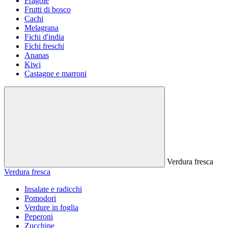
Fragole
Frutti di bosco
Cachi
Melagrana
Fichi d'india
Fichi freschi
Ananas
Kiwi
Castagne e marroni
Verdura fresca
Verdura fresca
Insalate e radicchi
Pomodori
Verdure in foglia
Peperoni
Zucchine