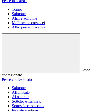
Pesce in scatola
Tonno
Salmone
Alici e acciughe
Molluschi e crostacei
Altro pesce in scatola
Pesce
confezionato
Pesce confezionato
Salmone
Affumicato
Al naturale
Sottolio e marinato
Sottosale e essiccato
Insalate e antipasti