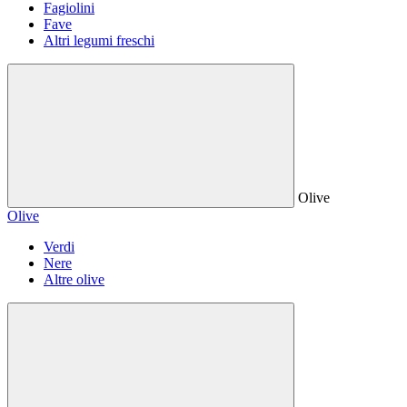
Fagiolini
Fave
Altri legumi freschi
Olive
Olive
Verdi
Nere
Altre olive