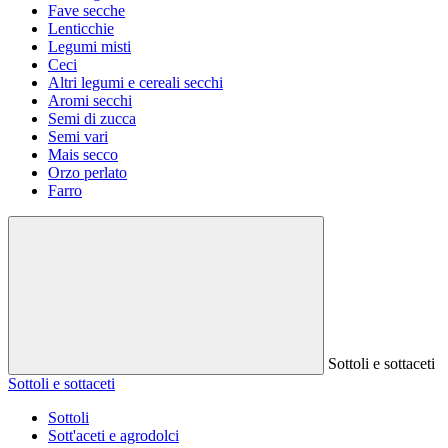
Fave secche
Lenticchie
Legumi misti
Ceci
Altri legumi e cereali secchi
Aromi secchi
Semi di zucca
Semi vari
Mais secco
Orzo perlato
Farro
Sottoli e sottaceti
Sottoli e sottaceti
Sottoli
Sott'aceti e agrodolci