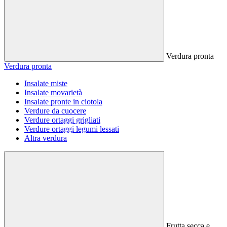
Verdura pronta
Verdura pronta
Insalate miste
Insalate movarietà
Insalate pronte in ciotola
Verdure da cuocere
Verdure ortaggi grigliati
Verdure ortaggi legumi lessati
Altra verdura
Frutta secca e