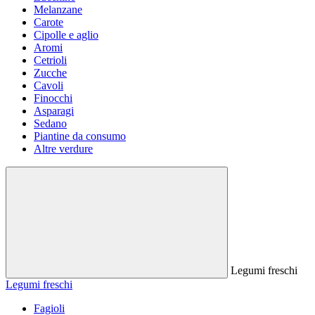
Melanzane
Carote
Cipolle e aglio
Aromi
Cetrioli
Zucche
Cavoli
Finocchi
Asparagi
Sedano
Piantine da consumo
Altre verdure
Legumi freschi
Legumi freschi
Fagioli