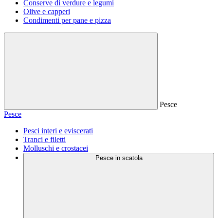
Conserve di verdure e legumi
Olive e capperi
Condimenti per pane e pizza
Pesce
Pesce
Pesci interi e eviscerati
Tranci e filetti
Molluschi e crostacei
Pesce in scatola