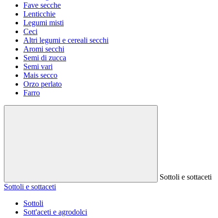
Fave secche
Lenticchie
Legumi misti
Ceci
Altri legumi e cereali secchi
Aromi secchi
Semi di zucca
Semi vari
Mais secco
Orzo perlato
Farro
Sottoli e sottaceti
Sottoli e sottaceti
Sottoli
Sott'aceti e agrodolci