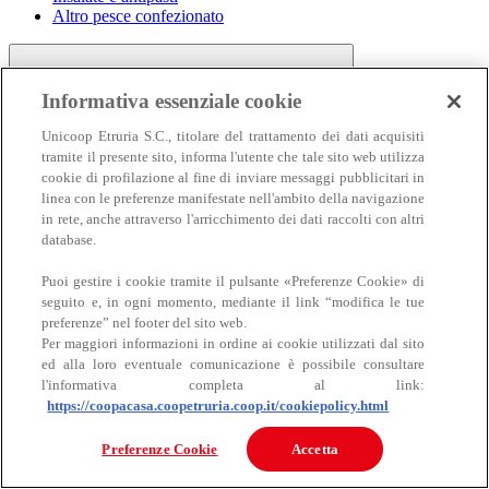
Altro pesce confezionato
Informativa essenziale cookie
Unicoop Etruria S.C., titolare del trattamento dei dati acquisiti
tramite il presente sito, informa l'utente che tale sito web utilizza
cookie di profilazione al fine di inviare messaggi pubblicitari in
linea con le preferenze manifestate nell'ambito della navigazione
Carne
in rete, anche attraverso l'arricchimento dei dati raccolti con altri
Carne
database.
Puoi gestire i cookie tramite il pulsante «Preferenze Cookie» di
seguito e, in ogni momento, mediante il link “modifica le tue
preferenze” nel footer del sito web.
Per maggiori informazioni in ordine ai cookie utilizzati dal sito
ed alla loro eventuale comunicazione è possibile consultare
l'informativa completa al link:
https://coopacasa.coopetruria.coop.it/cookiepolicy.html
Bovino
Ovino
Preferenze Cookie
Accetta
Suino
Equino