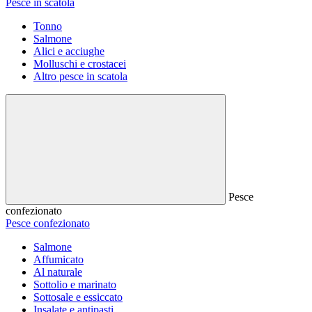
Pesce in scatola
Tonno
Salmone
Alici e acciughe
Molluschi e crostacei
Altro pesce in scatola
Pesce
confezionato
Pesce confezionato
Salmone
Affumicato
Al naturale
Sottolio e marinato
Sottosale e essiccato
Insalate e antipasti