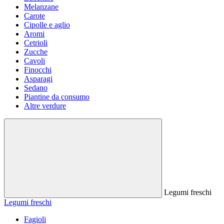
Melanzane
Carote
Cipolle e aglio
Aromi
Cetrioli
Zucche
Cavoli
Finocchi
Asparagi
Sedano
Piantine da consumo
Altre verdure
Legumi freschi
Legumi freschi
Fagioli