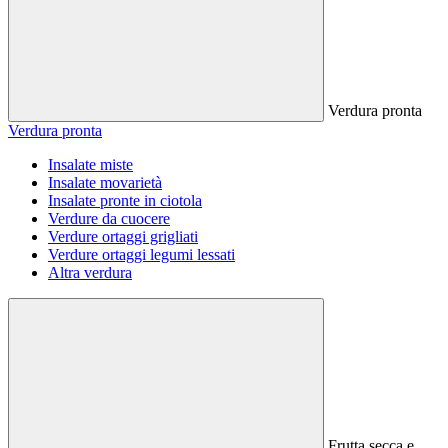
Verdura pronta
Verdura pronta
Insalate miste
Insalate movarietà
Insalate pronte in ciotola
Verdure da cuocere
Verdure ortaggi grigliati
Verdure ortaggi legumi lessati
Altra verdura
Frutta secca e