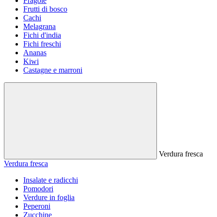
Fragole
Frutti di bosco
Cachi
Melagrana
Fichi d'india
Fichi freschi
Ananas
Kiwi
Castagne e marroni
Verdura fresca
Verdura fresca
Insalate e radicchi
Pomodori
Verdure in foglia
Peperoni
Zucchine