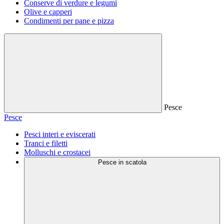
Conserve di verdure e legumi
Olive e capperi
Condimenti per pane e pizza
Pesce
Pesce
Pesci interi e eviscerati
Tranci e filetti
Molluschi e crostacei
Pesce in scatola