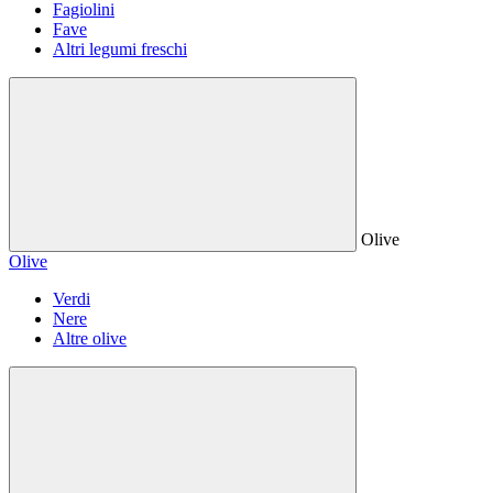
Fagiolini
Fave
Altri legumi freschi
Olive
Olive
Verdi
Nere
Altre olive