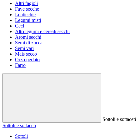
Altri fagioli
Fave secche
Lenticchie
Legumi misti
Ceci
Altri legumi e cereali secchi
Aromi secchi
Semi di zucca
Semi vari
Mais secco
Orzo perlato
Farro
Sottoli e sottaceti
Sottoli e sottaceti
Sottoli