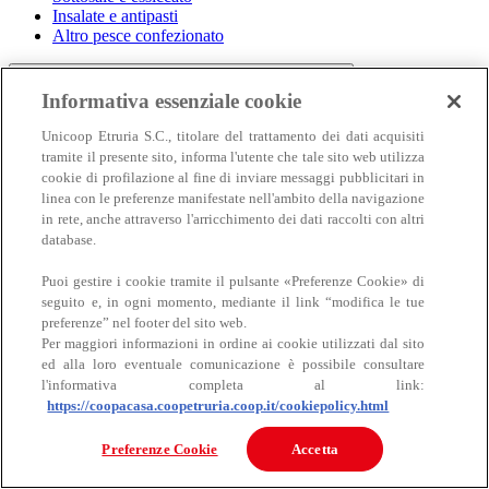
Insalate e antipasti
Altro pesce confezionato
Informativa essenziale cookie
Unicoop Etruria S.C., titolare del trattamento dei dati acquisiti
tramite il presente sito, informa l'utente che tale sito web utilizza
cookie di profilazione al fine di inviare messaggi pubblicitari in
linea con le preferenze manifestate nell'ambito della navigazione
in rete, anche attraverso l'arricchimento dei dati raccolti con altri
Carne
database.
Carne
Puoi gestire i cookie tramite il pulsante «Preferenze Cookie» di
seguito e, in ogni momento, mediante il link “modifica le tue
preferenze” nel footer del sito web.
Per maggiori informazioni in ordine ai cookie utilizzati dal sito
ed alla loro eventuale comunicazione è possibile consultare
l'informativa completa al link:
https://coopacasa.coopetruria.coop.it/cookiepolicy.html
Bovino
Preferenze Cookie
Accetta
Ovino
Suino