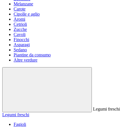
Melanzane
Carote
Cipolle e aglio
Aromi
Cetrioli
Zucche
Cavoli
Finocchi
Asparagi
Sedano
Piantine da consumo
Altre verdure
Legumi freschi
Legumi freschi
Fagioli