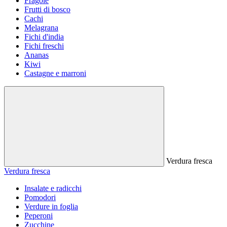
Fragole
Frutti di bosco
Cachi
Melagrana
Fichi d'india
Fichi freschi
Ananas
Kiwi
Castagne e marroni
Verdura fresca
Verdura fresca
Insalate e radicchi
Pomodori
Verdure in foglia
Peperoni
Zucchine