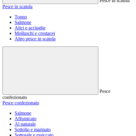
Pesce in scatola
Pesce in scatola
Tonno
Salmone
Alici e acciughe
Molluschi e crostacei
Altro pesce in scatola
Pesce
confezionato
Pesce confezionato
Salmone
Affumicato
Al naturale
Sottolio e marinato
Sottosale e essiccato