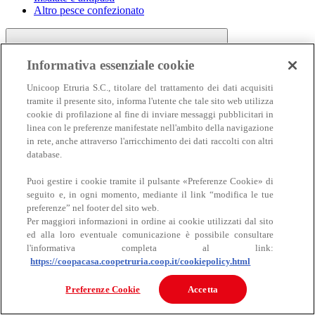
Altro pesce confezionato
Informativa essenziale cookie
Unicoop Etruria S.C., titolare del trattamento dei dati acquisiti
tramite il presente sito, informa l'utente che tale sito web utilizza
cookie di profilazione al fine di inviare messaggi pubblicitari in
linea con le preferenze manifestate nell'ambito della navigazione
Carne
in rete, anche attraverso l'arricchimento dei dati raccolti con altri
Carne
database.
Puoi gestire i cookie tramite il pulsante «Preferenze Cookie» di
seguito e, in ogni momento, mediante il link “modifica le tue
preferenze” nel footer del sito web.
Per maggiori informazioni in ordine ai cookie utilizzati dal sito
ed alla loro eventuale comunicazione è possibile consultare
l'informativa completa al link:
https://coopacasa.coopetruria.coop.it/cookiepolicy.html
Bovino
Ovino
Preferenze Cookie
Accetta
Suino
Equino