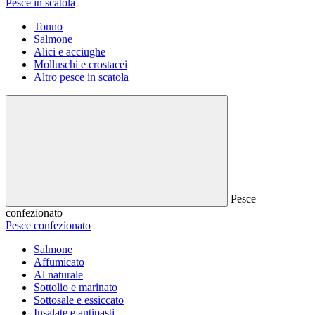
Pesce in scatola
Tonno
Salmone
Alici e acciughe
Molluschi e crostacei
Altro pesce in scatola
Pesce
confezionato
Pesce confezionato
Salmone
Affumicato
Al naturale
Sottolio e marinato
Sottosale e essiccato
Insalate e antipasti