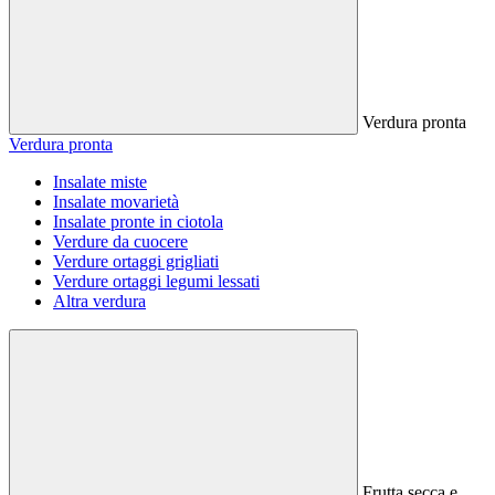
Verdura pronta
Verdura pronta
Insalate miste
Insalate movarietà
Insalate pronte in ciotola
Verdure da cuocere
Verdure ortaggi grigliati
Verdure ortaggi legumi lessati
Altra verdura
Frutta secca e