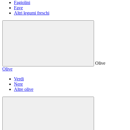
Fagiolini
Fave
Altri legumi freschi
Olive
Olive
Verdi
Nere
Altre olive