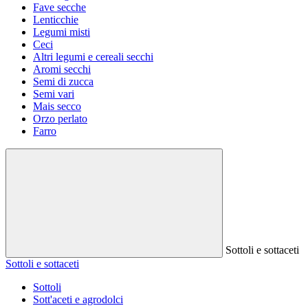
Fave secche
Lenticchie
Legumi misti
Ceci
Altri legumi e cereali secchi
Aromi secchi
Semi di zucca
Semi vari
Mais secco
Orzo perlato
Farro
Sottoli e sottaceti
Sottoli e sottaceti
Sottoli
Sott'aceti e agrodolci