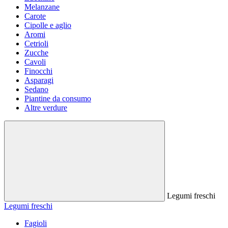
Melanzane
Carote
Cipolle e aglio
Aromi
Cetrioli
Zucche
Cavoli
Finocchi
Asparagi
Sedano
Piantine da consumo
Altre verdure
Legumi freschi
Legumi freschi
Fagioli