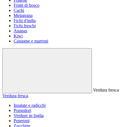
Fragole
Frutti di bosco
Cachi
Melagrana
Fichi d'india
Fichi freschi
Ananas
Kiwi
Castagne e marroni
Verdura fresca
Verdura fresca
Insalate e radicchi
Pomodori
Verdure in foglia
Peperoni
Zucchine