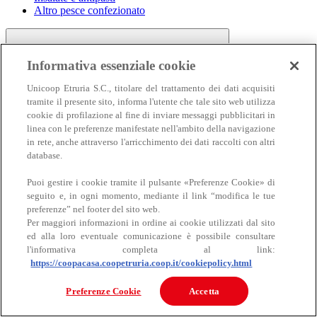
Altro pesce confezionato
Informativa essenziale cookie
Unicoop Etruria S.C., titolare del trattamento dei dati acquisiti
tramite il presente sito, informa l'utente che tale sito web utilizza
cookie di profilazione al fine di inviare messaggi pubblicitari in
linea con le preferenze manifestate nell'ambito della navigazione
Carne
in rete, anche attraverso l'arricchimento dei dati raccolti con altri
Carne
database.
Puoi gestire i cookie tramite il pulsante «Preferenze Cookie» di
seguito e, in ogni momento, mediante il link “modifica le tue
preferenze” nel footer del sito web.
Per maggiori informazioni in ordine ai cookie utilizzati dal sito
ed alla loro eventuale comunicazione è possibile consultare
l'informativa completa al link:
https://coopacasa.coopetruria.coop.it/cookiepolicy.html
Bovino
Ovino
Preferenze Cookie
Accetta
Suino
Equino