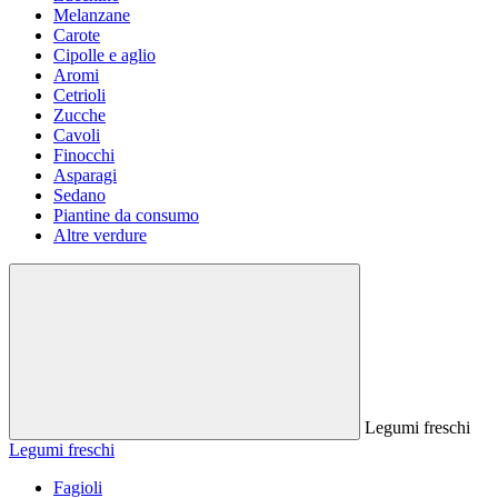
Melanzane
Carote
Cipolle e aglio
Aromi
Cetrioli
Zucche
Cavoli
Finocchi
Asparagi
Sedano
Piantine da consumo
Altre verdure
Legumi freschi
Legumi freschi
Fagioli