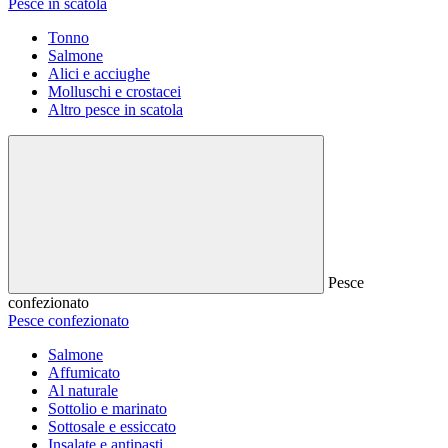
Pesce in scatola
Tonno
Salmone
Alici e acciughe
Molluschi e crostacei
Altro pesce in scatola
Pesce
confezionato
Pesce confezionato
Salmone
Affumicato
Al naturale
Sottolio e marinato
Sottosale e essiccato
Insalate e antipasti