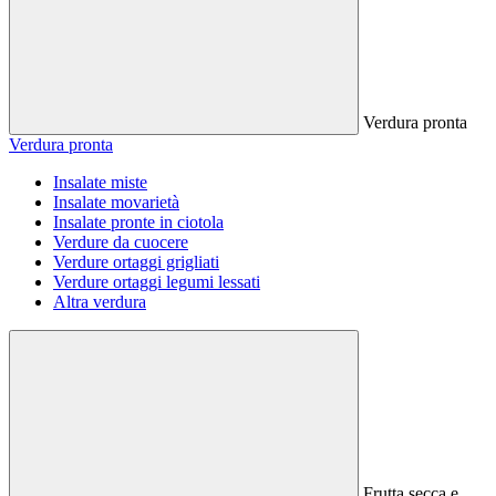
Verdura pronta
Verdura pronta
Insalate miste
Insalate movarietà
Insalate pronte in ciotola
Verdure da cuocere
Verdure ortaggi grigliati
Verdure ortaggi legumi lessati
Altra verdura
Frutta secca e