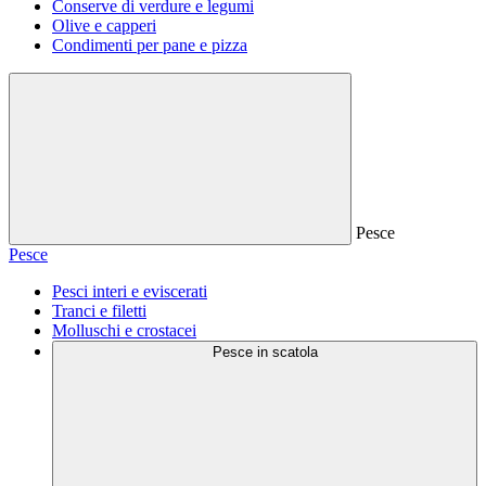
Conserve di verdure e legumi
Olive e capperi
Condimenti per pane e pizza
Pesce
Pesce
Pesci interi e eviscerati
Tranci e filetti
Molluschi e crostacei
Pesce in scatola