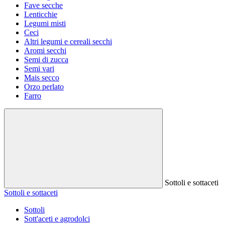
Fave secche
Lenticchie
Legumi misti
Ceci
Altri legumi e cereali secchi
Aromi secchi
Semi di zucca
Semi vari
Mais secco
Orzo perlato
Farro
Sottoli e sottaceti
Sottoli e sottaceti
Sottoli
Sott'aceti e agrodolci