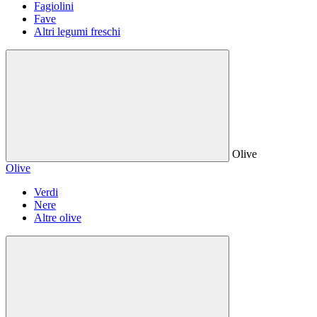
Fagiolini
Fave
Altri legumi freschi
Olive
Olive
Verdi
Nere
Altre olive