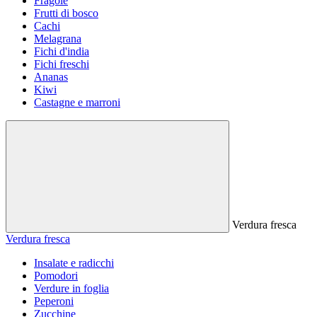
Fragole
Frutti di bosco
Cachi
Melagrana
Fichi d'india
Fichi freschi
Ananas
Kiwi
Castagne e marroni
Verdura fresca
Verdura fresca
Insalate e radicchi
Pomodori
Verdure in foglia
Peperoni
Zucchine