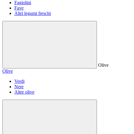
Fagiolini
Fave
Altri legumi freschi
Olive
Olive
Verdi
Nere
Altre olive