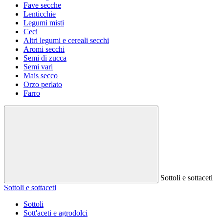
Fave secche
Lenticchie
Legumi misti
Ceci
Altri legumi e cereali secchi
Aromi secchi
Semi di zucca
Semi vari
Mais secco
Orzo perlato
Farro
Sottoli e sottaceti
Sottoli e sottaceti
Sottoli
Sott'aceti e agrodolci