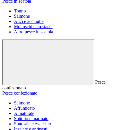
Pesce in scatola
Tonno
Salmone
Alici e acciughe
Molluschi e crostacei
Altro pesce in scatola
Pesce
confezionato
Pesce confezionato
Salmone
Affumicato
Al naturale
Sottolio e marinato
Sottosale e essiccato
Insalate e antipasti