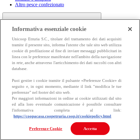
Altro pesce confezionato
Informativa essenziale cookie
Unicoop Etruria S.C., titolare del trattamento dei dati acquisiti
tramite il presente sito, informa l'utente che tale sito web utilizza
cookie di profilazione al fine di inviare messaggi pubblicitari in
linea con le preferenze manifestate nell'ambito della navigazione
Carne
in rete, anche attraverso l'arricchimento dei dati raccolti con altri
Carne
database.
Puoi gestire i cookie tramite il pulsante «Preferenze Cookie» di
seguito e, in ogni momento, mediante il link “modifica le tue
preferenze” nel footer del sito web.
Per maggiori informazioni in ordine ai cookie utilizzati dal sito
ed alla loro eventuale comunicazione è possibile consultare
l'informativa completa al link:
https://coopacasa.coopetruria.coop.it/cookiepolicy.html
Bovino
Ovino
Preferenze Cookie
Accetta
Suino
Equino