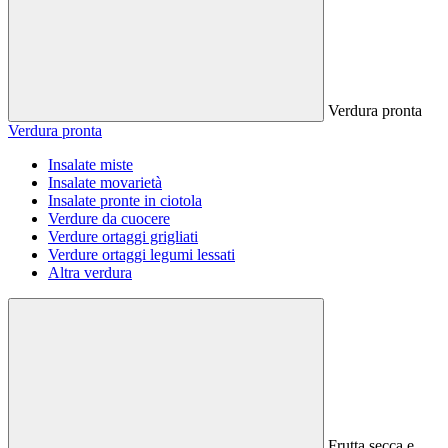
Verdura pronta
Verdura pronta
Insalate miste
Insalate movarietà
Insalate pronte in ciotola
Verdure da cuocere
Verdure ortaggi grigliati
Verdure ortaggi legumi lessati
Altra verdura
Frutta secca e