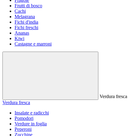
Fragole
Frutti di bosco
Cachi
Melagrana
Fichi d'india
Fichi freschi
Ananas
Kiwi
Castagne e marroni
Verdura fresca
Verdura fresca
Insalate e radicchi
Pomodori
Verdure in foglia
Peperoni
Zucchine