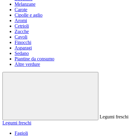
Melanzane
Carote
Cipolle e aglio
Aromi
Cetrioli
Zucche
Cavoli
Finocchi
Asparagi
Sedano
Piantine da consumo
Altre verdure
Legumi freschi
Legumi freschi
Fagioli