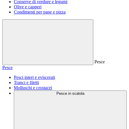
Conserve di verdure e legumi
Olive e capperi
Condimenti per pane e pizza
Pesce
Pesce
Pesci interi e eviscerati
Tranci e filetti
Molluschi e crostacei
Pesce in scatola