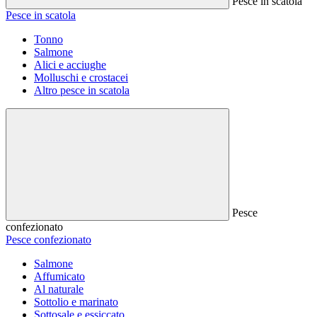
Pesce in scatola
Pesce in scatola
Tonno
Salmone
Alici e acciughe
Molluschi e crostacei
Altro pesce in scatola
Pesce
confezionato
Pesce confezionato
Salmone
Affumicato
Al naturale
Sottolio e marinato
Sottosale e essiccato