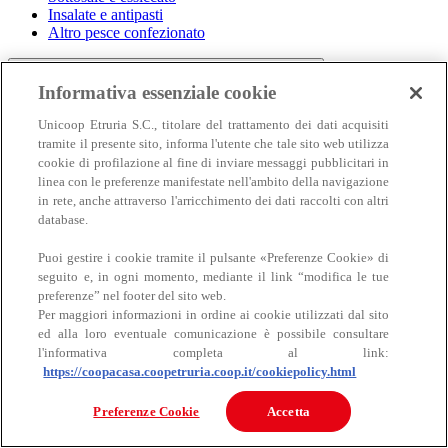
Insalate e antipasti
Altro pesce confezionato
Informativa essenziale cookie
Unicoop Etruria S.C., titolare del trattamento dei dati acquisiti
tramite il presente sito, informa l'utente che tale sito web utilizza
cookie di profilazione al fine di inviare messaggi pubblicitari in
linea con le preferenze manifestate nell'ambito della navigazione
in rete, anche attraverso l'arricchimento dei dati raccolti con altri
Carne
database.
Carne
Puoi gestire i cookie tramite il pulsante «Preferenze Cookie» di
seguito e, in ogni momento, mediante il link “modifica le tue
preferenze” nel footer del sito web.
Per maggiori informazioni in ordine ai cookie utilizzati dal sito
ed alla loro eventuale comunicazione è possibile consultare
l'informativa completa al link:
https://coopacasa.coopetruria.coop.it/cookiepolicy.html
Bovino
Preferenze Cookie
Accetta
Ovino
Suino