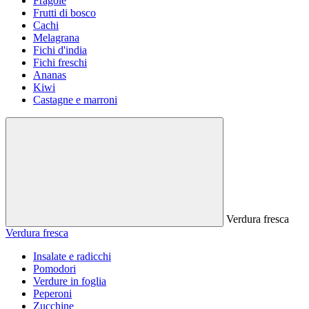
Fragole
Frutti di bosco
Cachi
Melagrana
Fichi d'india
Fichi freschi
Ananas
Kiwi
Castagne e marroni
Verdura fresca
Verdura fresca
Insalate e radicchi
Pomodori
Verdure in foglia
Peperoni
Zucchine