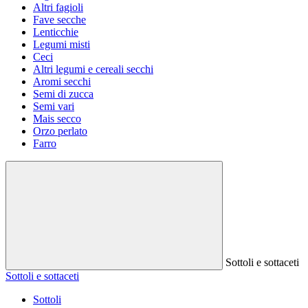
Altri fagioli
Fave secche
Lenticchie
Legumi misti
Ceci
Altri legumi e cereali secchi
Aromi secchi
Semi di zucca
Semi vari
Mais secco
Orzo perlato
Farro
Sottoli e sottaceti
Sottoli e sottaceti
Sottoli