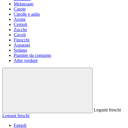
Melanzane
Carote
Cipolle e aglio
Aromi
Cetrioli
Zucche
Cavoli
Finocchi
Asparagi
Sedano
Piantine da consumo
Altre verdure
Legumi freschi
Legumi freschi
Fagioli