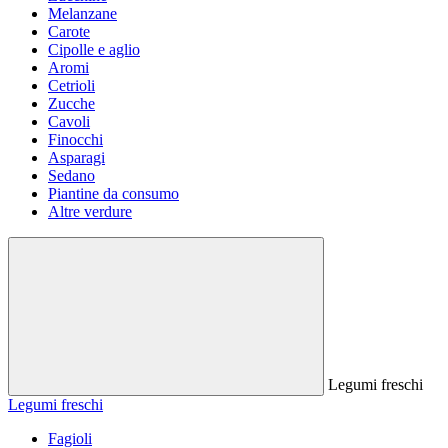
Melanzane
Carote
Cipolle e aglio
Aromi
Cetrioli
Zucche
Cavoli
Finocchi
Asparagi
Sedano
Piantine da consumo
Altre verdure
Legumi freschi
Legumi freschi
Fagioli