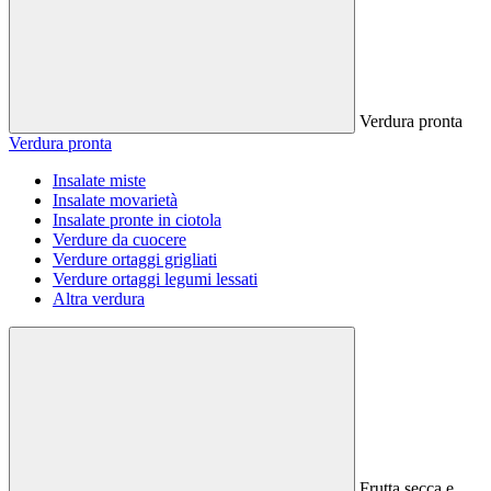
Verdura pronta
Verdura pronta
Insalate miste
Insalate movarietà
Insalate pronte in ciotola
Verdure da cuocere
Verdure ortaggi grigliati
Verdure ortaggi legumi lessati
Altra verdura
Frutta secca e