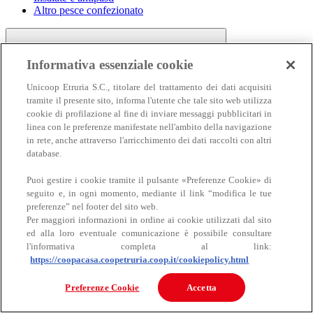
Altro pesce confezionato
Informativa essenziale cookie
Unicoop Etruria S.C., titolare del trattamento dei dati acquisiti
tramite il presente sito, informa l'utente che tale sito web utilizza
cookie di profilazione al fine di inviare messaggi pubblicitari in
linea con le preferenze manifestate nell'ambito della navigazione
Carne
in rete, anche attraverso l'arricchimento dei dati raccolti con altri
Carne
database.
Puoi gestire i cookie tramite il pulsante «Preferenze Cookie» di
seguito e, in ogni momento, mediante il link “modifica le tue
preferenze” nel footer del sito web.
Per maggiori informazioni in ordine ai cookie utilizzati dal sito
ed alla loro eventuale comunicazione è possibile consultare
l'informativa completa al link:
https://coopacasa.coopetruria.coop.it/cookiepolicy.html
Bovino
Ovino
Preferenze Cookie
Accetta
Suino
Equino