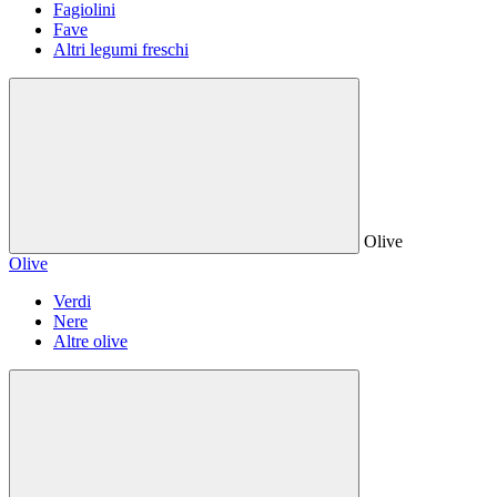
Fagiolini
Fave
Altri legumi freschi
Olive
Olive
Verdi
Nere
Altre olive