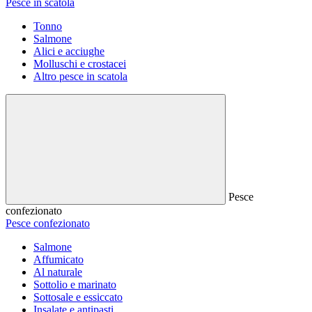
Pesce in scatola
Tonno
Salmone
Alici e acciughe
Molluschi e crostacei
Altro pesce in scatola
Pesce
confezionato
Pesce confezionato
Salmone
Affumicato
Al naturale
Sottolio e marinato
Sottosale e essiccato
Insalate e antipasti