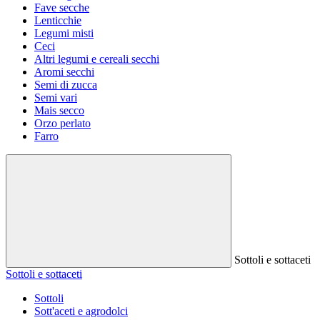
Fave secche
Lenticchie
Legumi misti
Ceci
Altri legumi e cereali secchi
Aromi secchi
Semi di zucca
Semi vari
Mais secco
Orzo perlato
Farro
Sottoli e sottaceti
Sottoli e sottaceti
Sottoli
Sott'aceti e agrodolci