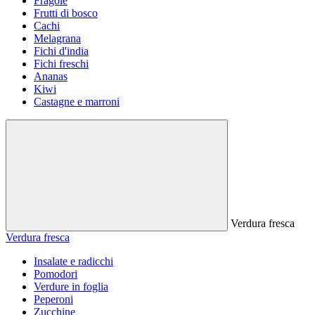
Fragole
Frutti di bosco
Cachi
Melagrana
Fichi d'india
Fichi freschi
Ananas
Kiwi
Castagne e marroni
Verdura fresca
Verdura fresca
Insalate e radicchi
Pomodori
Verdure in foglia
Peperoni
Zucchine