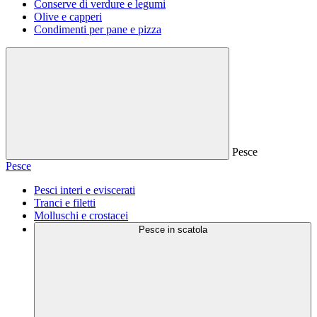
Conserve di verdure e legumi
Olive e capperi
Condimenti per pane e pizza
Pesce
Pesce
Pesci interi e eviscerati
Tranci e filetti
Molluschi e crostacei
Pesce in scatola