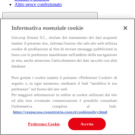
Altro pesce confezionato
Informativa essenziale cookie
Unicoop Etruria S.C., titolare del trattamento dei dati acquisiti
tramite il presente sito, informa l'utente che tale sito web utilizza
cookie di profilazione al fine di inviare messaggi pubblicitari in
linea con le preferenze manifestate nell'ambito della navigazione
Carne
in rete, anche attraverso l'arricchimento dei dati raccolti con altri
Carne
database.
Puoi gestire i cookie tramite il pulsante «Preferenze Cookie» di
seguito e, in ogni momento, mediante il link “modifica le tue
preferenze” nel footer del sito web.
Per maggiori informazioni in ordine ai cookie utilizzati dal sito
ed alla loro eventuale comunicazione è possibile consultare
l'informativa completa al link:
https://coopacasa.coopetruria.coop.it/cookiepolicy.html
Bovino
Ovino
Preferenze Cookie
Accetta
Suino
Equino