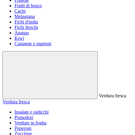
Fragole
Frutti di bosco
Cachi
Melagrana
Fichi d'india
Fichi freschi
Ananas
Kiwi
Castagne e marroni
Verdura fresca
Verdura fresca
Insalate e radicchi
Pomodori
Verdure in foglia
Peperoni
Zucchine