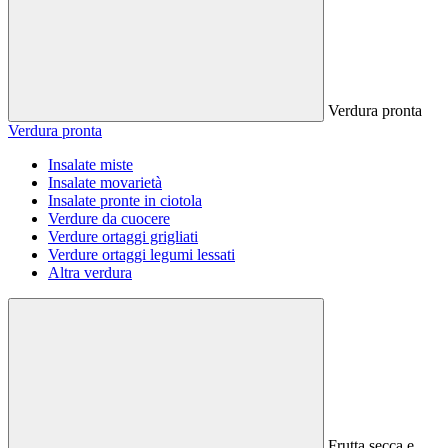
Verdura pronta
Verdura pronta
Insalate miste
Insalate movarietà
Insalate pronte in ciotola
Verdure da cuocere
Verdure ortaggi grigliati
Verdure ortaggi legumi lessati
Altra verdura
Frutta secca e