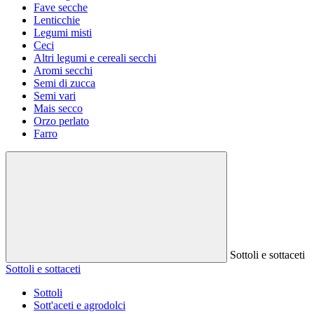
Fave secche
Lenticchie
Legumi misti
Ceci
Altri legumi e cereali secchi
Aromi secchi
Semi di zucca
Semi vari
Mais secco
Orzo perlato
Farro
Sottoli e sottaceti
Sottoli e sottaceti
Sottoli
Sott'aceti e agrodolci