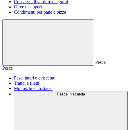
Conserve di verdure e legumi
Olive e capperi
Condimenti per pane e pizza
Pesce
Pesce
Pesci interi e eviscerati
Tranci e filetti
Molluschi e crostacei
Pesce in scatola