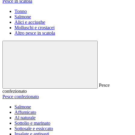
Pesce in scatola
Tonno
Salmone
Alici e acciughe
Molluschi e crostacei
Altro pesce in scatola
Pesce
confezionato
Pesce confezionato
Salmone
Affumicato
Al naturale
Sottolio e marinato
Sottosale e essiccato
Insalate e antipasti