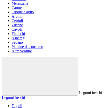
Melanzane
Carote
Cipolle e aglio
Aromi
Cetrioli
Zucche
Cavoli
Finocchi
Asparagi
Sedano
Piantine da consumo
Altre verdure
Legumi freschi
Legumi freschi
Fagioli