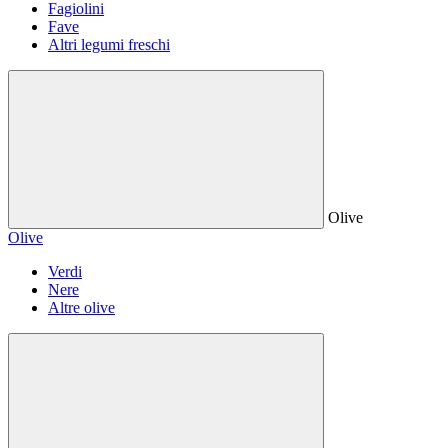
Fagiolini
Fave
Altri legumi freschi
Olive
Olive
Verdi
Nere
Altre olive