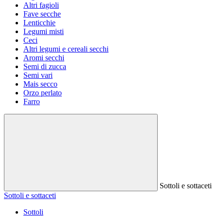
Altri fagioli
Fave secche
Lenticchie
Legumi misti
Ceci
Altri legumi e cereali secchi
Aromi secchi
Semi di zucca
Semi vari
Mais secco
Orzo perlato
Farro
Sottoli e sottaceti
Sottoli e sottaceti
Sottoli