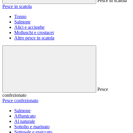
Pesce in scatola
Pesce in scatola
Tonno
Salmone
Alici e acciughe
Molluschi e crostacei
Altro pesce in scatola
Pesce
confezionato
Pesce confezionato
Salmone
Affumicato
Al naturale
Sottolio e marinato
Sottosale e essiccato