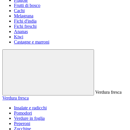
Fragole
Frutti di bosco
Cachi
Melagrana
Fichi d'india
Fichi freschi
Ananas
Kiwi
Castagne e marroni
Verdura fresca
Verdura fresca
Insalate e radicchi
Pomodori
Verdure in foglia
Peperoni
Zucchine