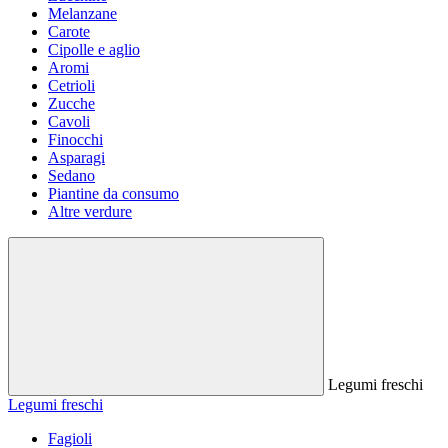
Melanzane
Carote
Cipolle e aglio
Aromi
Cetrioli
Zucche
Cavoli
Finocchi
Asparagi
Sedano
Piantine da consumo
Altre verdure
Legumi freschi
Legumi freschi
Fagioli