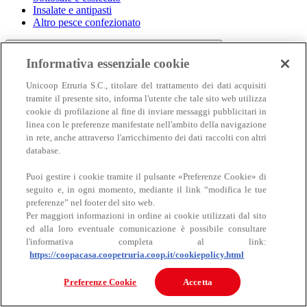
Insalate e antipasti
Altro pesce confezionato
Informativa essenziale cookie
Unicoop Etruria S.C., titolare del trattamento dei dati acquisiti
tramite il presente sito, informa l'utente che tale sito web utilizza
cookie di profilazione al fine di inviare messaggi pubblicitari in
linea con le preferenze manifestate nell'ambito della navigazione
in rete, anche attraverso l'arricchimento dei dati raccolti con altri
Carne
database.
Carne
Puoi gestire i cookie tramite il pulsante «Preferenze Cookie» di
seguito e, in ogni momento, mediante il link “modifica le tue
preferenze” nel footer del sito web.
Per maggiori informazioni in ordine ai cookie utilizzati dal sito
ed alla loro eventuale comunicazione è possibile consultare
l'informativa completa al link:
https://coopacasa.coopetruria.coop.it/cookiepolicy.html
Bovino
Preferenze Cookie
Accetta
Ovino
Suino