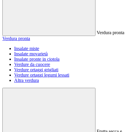
Verdura pronta
Verdura pronta
Insalate miste
Insalate movarietà
Insalate pronte in ciotola
Verdure da cuocere
Verdure ortaggi grigliati
Verdure ortaggi legumi lessati
Altra verdura
Frutta secca e