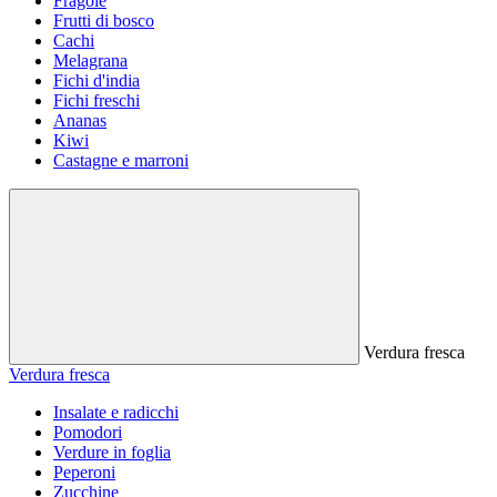
Fragole
Frutti di bosco
Cachi
Melagrana
Fichi d'india
Fichi freschi
Ananas
Kiwi
Castagne e marroni
Verdura fresca
Verdura fresca
Insalate e radicchi
Pomodori
Verdure in foglia
Peperoni
Zucchine