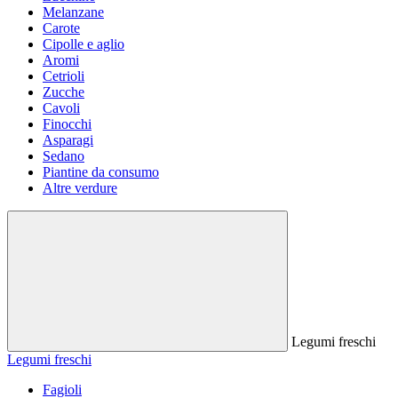
Melanzane
Carote
Cipolle e aglio
Aromi
Cetrioli
Zucche
Cavoli
Finocchi
Asparagi
Sedano
Piantine da consumo
Altre verdure
Legumi freschi
Legumi freschi
Fagioli