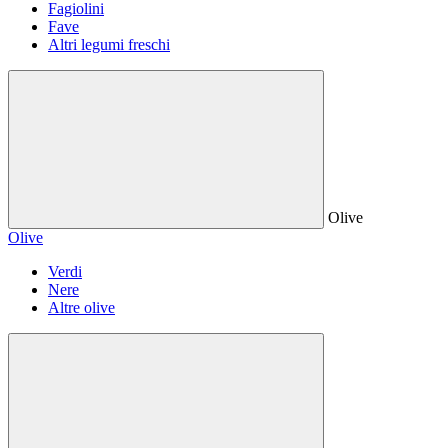
Fagiolini
Fave
Altri legumi freschi
Olive
Olive
Verdi
Nere
Altre olive