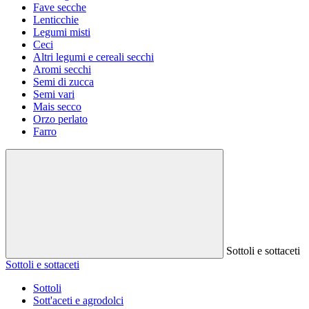
Fave secche
Lenticchie
Legumi misti
Ceci
Altri legumi e cereali secchi
Aromi secchi
Semi di zucca
Semi vari
Mais secco
Orzo perlato
Farro
Sottoli e sottaceti
Sottoli e sottaceti
Sottoli
Sott'aceti e agrodolci