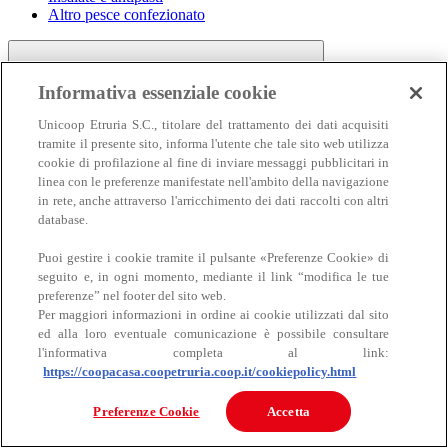
Altro pesce confezionato
Informativa essenziale cookie
Unicoop Etruria S.C., titolare del trattamento dei dati acquisiti
tramite il presente sito, informa l'utente che tale sito web utilizza
cookie di profilazione al fine di inviare messaggi pubblicitari in
linea con le preferenze manifestate nell'ambito della navigazione
Carne
in rete, anche attraverso l'arricchimento dei dati raccolti con altri
Carne
database.
Puoi gestire i cookie tramite il pulsante «Preferenze Cookie» di
seguito e, in ogni momento, mediante il link “modifica le tue
preferenze” nel footer del sito web.
Per maggiori informazioni in ordine ai cookie utilizzati dal sito
ed alla loro eventuale comunicazione è possibile consultare
l'informativa completa al link:
https://coopacasa.coopetruria.coop.it/cookiepolicy.html
Bovino
Ovino
Preferenze Cookie
Accetta
Suino
Equino