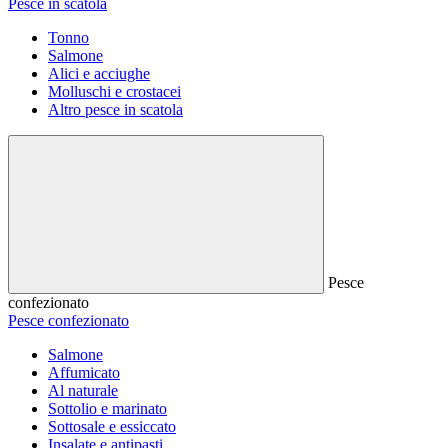
Pesce in scatola
Tonno
Salmone
Alici e acciughe
Molluschi e crostacei
Altro pesce in scatola
Pesce
confezionato
Pesce confezionato
Salmone
Affumicato
Al naturale
Sottolio e marinato
Sottosale e essiccato
Insalate e antipasti