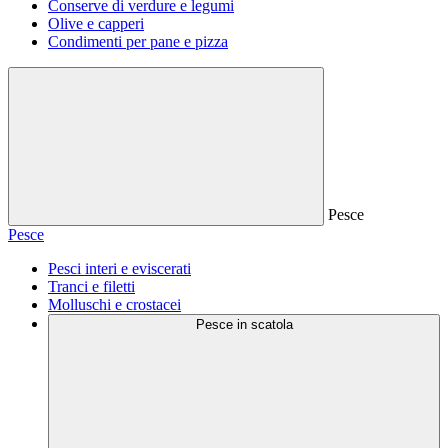
Conserve di verdure e legumi
Olive e capperi
Condimenti per pane e pizza
Pesce
Pesce
Pesci interi e eviscerati
Tranci e filetti
Molluschi e crostacei
Pesce in scatola