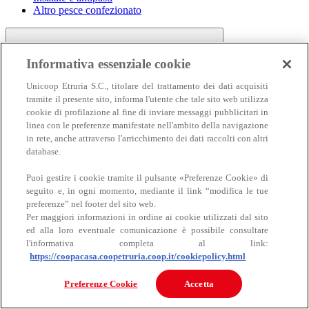
Altro pesce confezionato
Informativa essenziale cookie
Unicoop Etruria S.C., titolare del trattamento dei dati acquisiti
tramite il presente sito, informa l'utente che tale sito web utilizza
cookie di profilazione al fine di inviare messaggi pubblicitari in
linea con le preferenze manifestate nell'ambito della navigazione
Carne
in rete, anche attraverso l'arricchimento dei dati raccolti con altri
Carne
database.
Puoi gestire i cookie tramite il pulsante «Preferenze Cookie» di
seguito e, in ogni momento, mediante il link “modifica le tue
preferenze” nel footer del sito web.
Per maggiori informazioni in ordine ai cookie utilizzati dal sito
ed alla loro eventuale comunicazione è possibile consultare
l'informativa completa al link:
https://coopacasa.coopetruria.coop.it/cookiepolicy.html
Bovino
Ovino
Preferenze Cookie
Accetta
Suino
Equino