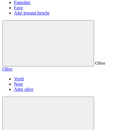
Fagiolini
Fave
Altri legumi freschi
Olive
Olive
Verdi
Nere
Altre olive