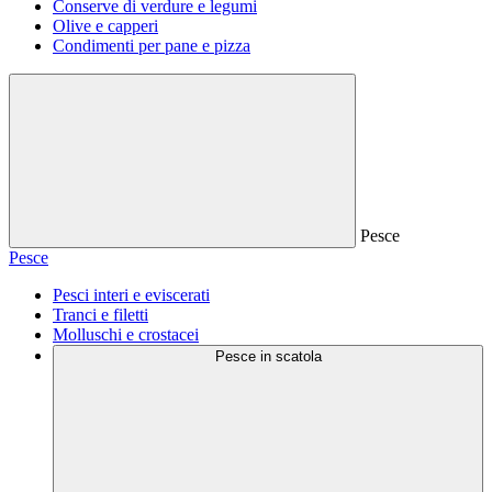
Conserve di verdure e legumi
Olive e capperi
Condimenti per pane e pizza
Pesce
Pesce
Pesci interi e eviscerati
Tranci e filetti
Molluschi e crostacei
Pesce in scatola