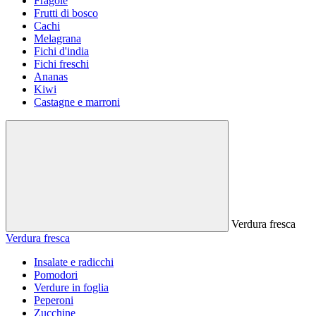
Fragole
Frutti di bosco
Cachi
Melagrana
Fichi d'india
Fichi freschi
Ananas
Kiwi
Castagne e marroni
Verdura fresca
Verdura fresca
Insalate e radicchi
Pomodori
Verdure in foglia
Peperoni
Zucchine