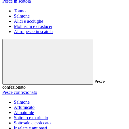
Pesce in scatola
Tonno
Salmone
Alici e acciughe
Molluschi e crostacei
Altro pesce in scatola
Pesce
confezionato
Pesce confezionato
Salmone
Affumicato
Al naturale
Sottolio e marinato
Sottosale e essiccato
Insalate e antipasti