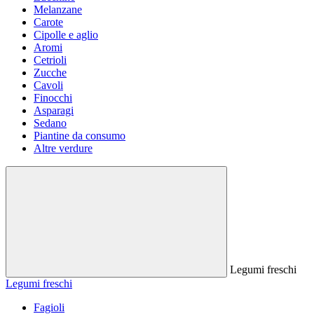
Melanzane
Carote
Cipolle e aglio
Aromi
Cetrioli
Zucche
Cavoli
Finocchi
Asparagi
Sedano
Piantine da consumo
Altre verdure
Legumi freschi
Legumi freschi
Fagioli