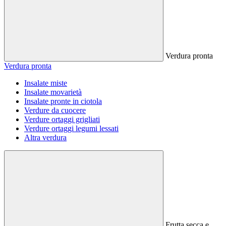
Verdura pronta
Verdura pronta
Insalate miste
Insalate movarietà
Insalate pronte in ciotola
Verdure da cuocere
Verdure ortaggi grigliati
Verdure ortaggi legumi lessati
Altra verdura
Frutta secca e