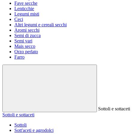
Fave secche
Lenticchie
Legumi misti
Ceci
Altri legumi e cereali secchi
Aromi secchi
Semi di zucca
Semi vari
Mais secco
Orzo perlato
Farro
Sottoli e sottaceti
Sottoli e sottaceti
Sottoli
Sott'aceti e agrodolci