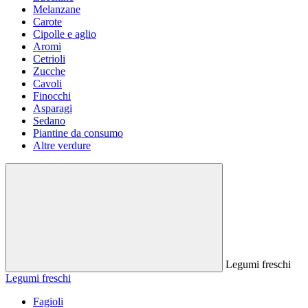
Melanzane
Carote
Cipolle e aglio
Aromi
Cetrioli
Zucche
Cavoli
Finocchi
Asparagi
Sedano
Piantine da consumo
Altre verdure
Legumi freschi
Legumi freschi
Fagioli