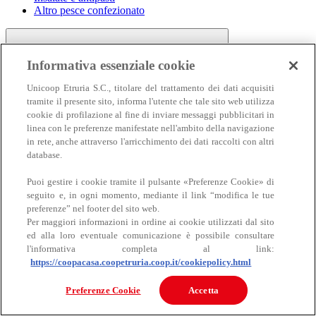
Altro pesce confezionato
Informativa essenziale cookie
Unicoop Etruria S.C., titolare del trattamento dei dati acquisiti
tramite il presente sito, informa l'utente che tale sito web utilizza
cookie di profilazione al fine di inviare messaggi pubblicitari in
linea con le preferenze manifestate nell'ambito della navigazione
Carne
in rete, anche attraverso l'arricchimento dei dati raccolti con altri
Carne
database.
Puoi gestire i cookie tramite il pulsante «Preferenze Cookie» di
seguito e, in ogni momento, mediante il link “modifica le tue
preferenze” nel footer del sito web.
Per maggiori informazioni in ordine ai cookie utilizzati dal sito
ed alla loro eventuale comunicazione è possibile consultare
l'informativa completa al link:
https://coopacasa.coopetruria.coop.it/cookiepolicy.html
Bovino
Ovino
Preferenze Cookie
Accetta
Suino
Equino