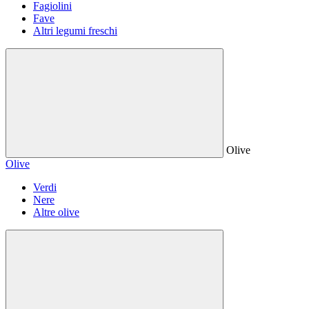
Fagiolini
Fave
Altri legumi freschi
Olive
Olive
Verdi
Nere
Altre olive