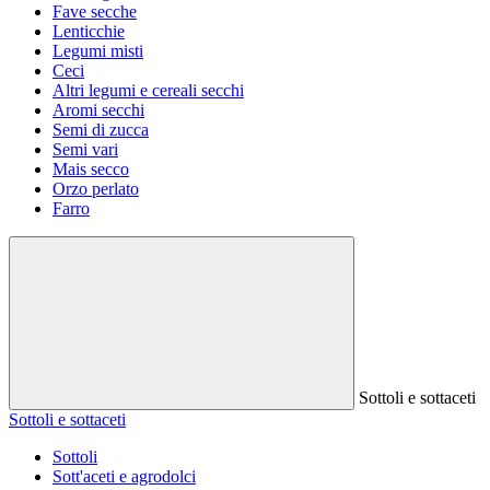
Fave secche
Lenticchie
Legumi misti
Ceci
Altri legumi e cereali secchi
Aromi secchi
Semi di zucca
Semi vari
Mais secco
Orzo perlato
Farro
Sottoli e sottaceti
Sottoli e sottaceti
Sottoli
Sott'aceti e agrodolci