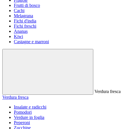
Fragole
Frutti di bosco
Cachi
Melagrana
Fichi d'india
Fichi freschi
Ananas
Kiwi
Castagne e marroni
Verdura fresca
Verdura fresca
Insalate e radicchi
Pomodori
Verdure in foglia
Peperoni
Zucchine