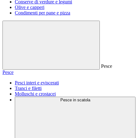
Conserve di verdure e legumi
Olive e capperi
Condimenti per pane e pizza
Pesce
Pesce
Pesci interi e eviscerati
Tranci e filetti
Molluschi e crostacei
Pesce in scatola