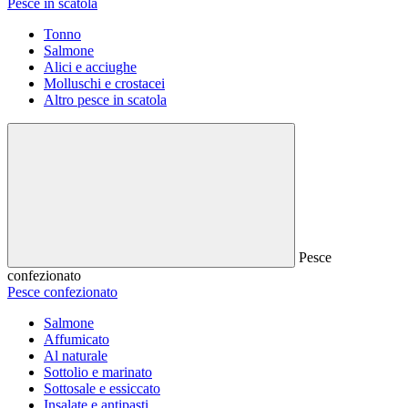
Pesce in scatola
Tonno
Salmone
Alici e acciughe
Molluschi e crostacei
Altro pesce in scatola
Pesce
confezionato
Pesce confezionato
Salmone
Affumicato
Al naturale
Sottolio e marinato
Sottosale e essiccato
Insalate e antipasti