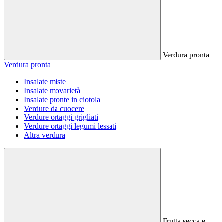
Verdura pronta
Verdura pronta
Insalate miste
Insalate movarietà
Insalate pronte in ciotola
Verdure da cuocere
Verdure ortaggi grigliati
Verdure ortaggi legumi lessati
Altra verdura
Frutta secca e