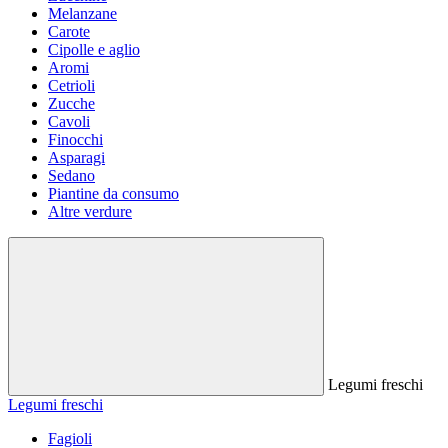
Melanzane
Carote
Cipolle e aglio
Aromi
Cetrioli
Zucche
Cavoli
Finocchi
Asparagi
Sedano
Piantine da consumo
Altre verdure
Legumi freschi
Legumi freschi
Fagioli