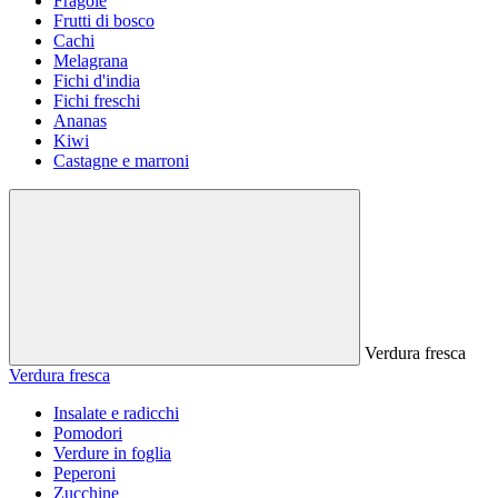
Fragole
Frutti di bosco
Cachi
Melagrana
Fichi d'india
Fichi freschi
Ananas
Kiwi
Castagne e marroni
Verdura fresca
Verdura fresca
Insalate e radicchi
Pomodori
Verdure in foglia
Peperoni
Zucchine