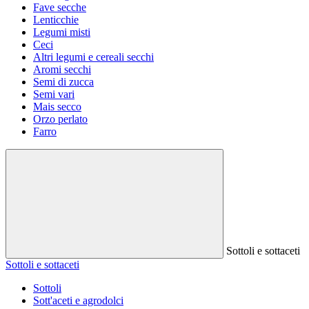
Fave secche
Lenticchie
Legumi misti
Ceci
Altri legumi e cereali secchi
Aromi secchi
Semi di zucca
Semi vari
Mais secco
Orzo perlato
Farro
Sottoli e sottaceti
Sottoli e sottaceti
Sottoli
Sott'aceti e agrodolci