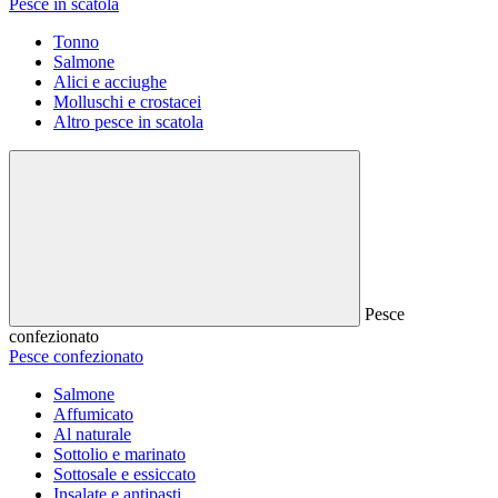
Pesce in scatola
Tonno
Salmone
Alici e acciughe
Molluschi e crostacei
Altro pesce in scatola
Pesce
confezionato
Pesce confezionato
Salmone
Affumicato
Al naturale
Sottolio e marinato
Sottosale e essiccato
Insalate e antipasti