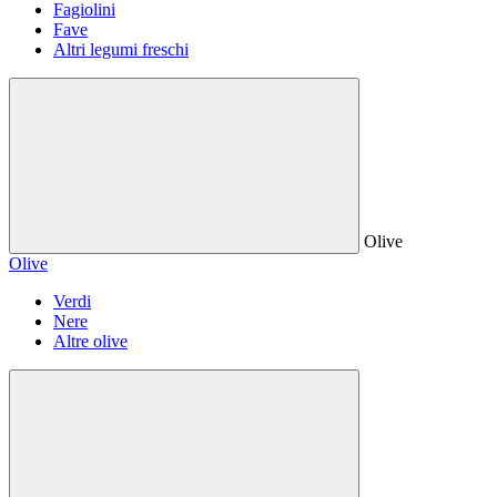
Fagiolini
Fave
Altri legumi freschi
Olive
Olive
Verdi
Nere
Altre olive