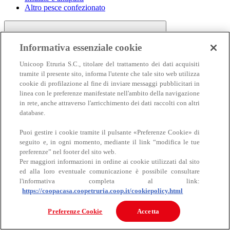
Altro pesce confezionato
Informativa essenziale cookie
Unicoop Etruria S.C., titolare del trattamento dei dati acquisiti
tramite il presente sito, informa l'utente che tale sito web utilizza
cookie di profilazione al fine di inviare messaggi pubblicitari in
linea con le preferenze manifestate nell'ambito della navigazione
Carne
in rete, anche attraverso l'arricchimento dei dati raccolti con altri
Carne
database.
Puoi gestire i cookie tramite il pulsante «Preferenze Cookie» di
seguito e, in ogni momento, mediante il link “modifica le tue
preferenze” nel footer del sito web.
Per maggiori informazioni in ordine ai cookie utilizzati dal sito
ed alla loro eventuale comunicazione è possibile consultare
l'informativa completa al link:
https://coopacasa.coopetruria.coop.it/cookiepolicy.html
Bovino
Ovino
Preferenze Cookie
Accetta
Suino
Equino