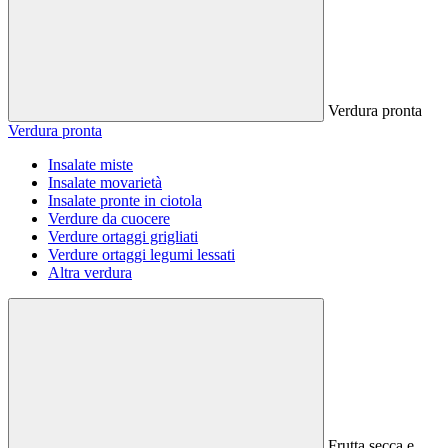
Verdura pronta
Verdura pronta
Insalate miste
Insalate movarietà
Insalate pronte in ciotola
Verdure da cuocere
Verdure ortaggi grigliati
Verdure ortaggi legumi lessati
Altra verdura
Frutta secca e