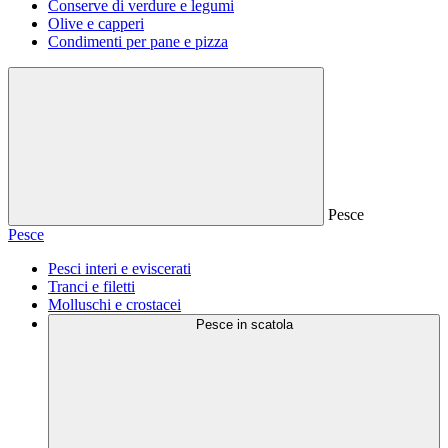
Conserve di verdure e legumi
Olive e capperi
Condimenti per pane e pizza
Pesce
Pesce
Pesci interi e eviscerati
Tranci e filetti
Molluschi e crostacei
Pesce in scatola