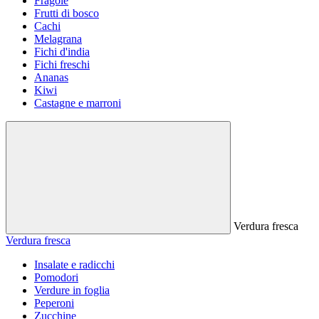
Fragole
Frutti di bosco
Cachi
Melagrana
Fichi d'india
Fichi freschi
Ananas
Kiwi
Castagne e marroni
Verdura fresca
Verdura fresca
Insalate e radicchi
Pomodori
Verdure in foglia
Peperoni
Zucchine