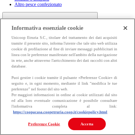
Altro pesce confezionato
Informativa essenziale cookie
Unicoop Etruria S.C., titolare del trattamento dei dati acquisiti
tramite il presente sito, informa l'utente che tale sito web utilizza
cookie di profilazione al fine di inviare messaggi pubblicitari in
linea con le preferenze manifestate nell'ambito della navigazione
Carne
in rete, anche attraverso l'arricchimento dei dati raccolti con altri
Carne
database.
Puoi gestire i cookie tramite il pulsante «Preferenze Cookie» di
seguito e, in ogni momento, mediante il link “modifica le tue
preferenze” nel footer del sito web.
Per maggiori informazioni in ordine ai cookie utilizzati dal sito
ed alla loro eventuale comunicazione è possibile consultare
l'informativa completa al link:
https://coopacasa.coopetruria.coop.it/cookiepolicy.html
Bovino
Ovino
Preferenze Cookie
Accetta
Suino
Equino