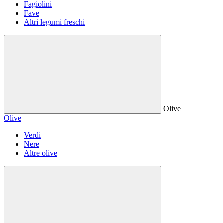
Fagiolini
Fave
Altri legumi freschi
Olive
Olive
Verdi
Nere
Altre olive