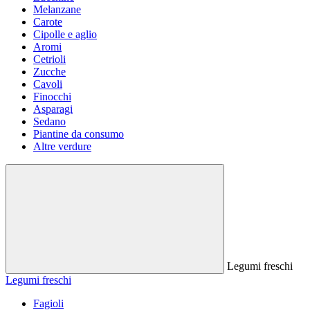
Melanzane
Carote
Cipolle e aglio
Aromi
Cetrioli
Zucche
Cavoli
Finocchi
Asparagi
Sedano
Piantine da consumo
Altre verdure
Legumi freschi
Legumi freschi
Fagioli