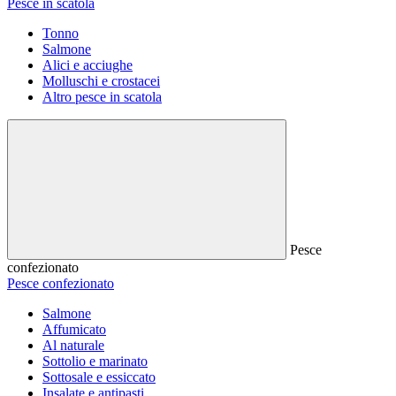
Pesce in scatola
Tonno
Salmone
Alici e acciughe
Molluschi e crostacei
Altro pesce in scatola
Pesce
confezionato
Pesce confezionato
Salmone
Affumicato
Al naturale
Sottolio e marinato
Sottosale e essiccato
Insalate e antipasti