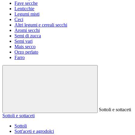
Fave secche
Lenticchie
Legumi misti
Ceci
Altri legumi e cereali secchi
Aromi secchi
Semi di zucca
Semi vari
Mais secco
Orzo perlato
Farro
Sottoli e sottaceti
Sottoli e sottaceti
Sottoli
Sott'aceti e agrodolci