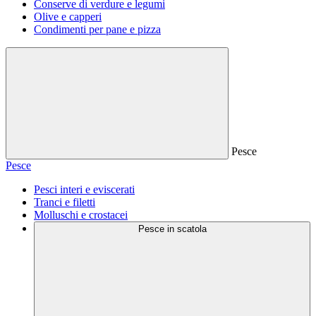
Conserve di verdure e legumi
Olive e capperi
Condimenti per pane e pizza
Pesce
Pesce
Pesci interi e eviscerati
Tranci e filetti
Molluschi e crostacei
Pesce in scatola