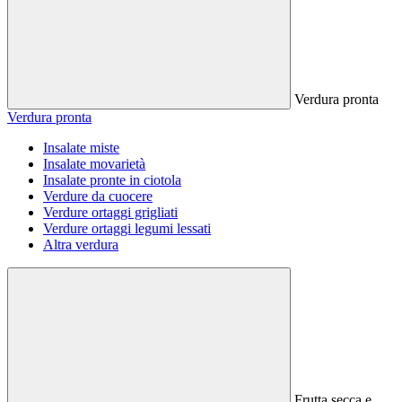
Verdura pronta
Verdura pronta
Insalate miste
Insalate movarietà
Insalate pronte in ciotola
Verdure da cuocere
Verdure ortaggi grigliati
Verdure ortaggi legumi lessati
Altra verdura
Frutta secca e