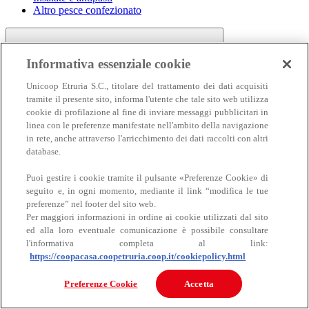
Altro pesce confezionato
Informativa essenziale cookie
Unicoop Etruria S.C., titolare del trattamento dei dati acquisiti
tramite il presente sito, informa l'utente che tale sito web utilizza
cookie di profilazione al fine di inviare messaggi pubblicitari in
linea con le preferenze manifestate nell'ambito della navigazione
Carne
in rete, anche attraverso l'arricchimento dei dati raccolti con altri
Carne
database.
Puoi gestire i cookie tramite il pulsante «Preferenze Cookie» di
seguito e, in ogni momento, mediante il link “modifica le tue
preferenze” nel footer del sito web.
Per maggiori informazioni in ordine ai cookie utilizzati dal sito
ed alla loro eventuale comunicazione è possibile consultare
l'informativa completa al link:
https://coopacasa.coopetruria.coop.it/cookiepolicy.html
Bovino
Ovino
Preferenze Cookie
Accetta
Suino
Equino