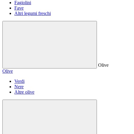
Fagiolini
Fave
Altri legumi freschi
Olive
Olive
Verdi
Nere
Altre olive