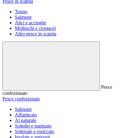
Pesce in scatola
Tonno
Salmone
Alici e acciughe
Molluschi e crostacei
Altro pesce in scatola
Pesce
confezionato
Pesce confezionato
Salmone
Affumicato
Al naturale
Sottolio e marinato
Sottosale e essiccato
Insalate e antipasti