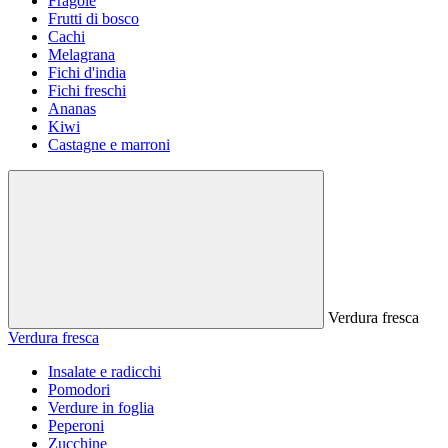
Fragole
Frutti di bosco
Cachi
Melagrana
Fichi d'india
Fichi freschi
Ananas
Kiwi
Castagne e marroni
Verdura fresca
Verdura fresca
Insalate e radicchi
Pomodori
Verdure in foglia
Peperoni
Zucchine