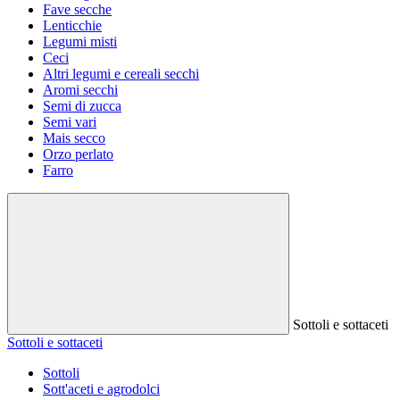
Fave secche
Lenticchie
Legumi misti
Ceci
Altri legumi e cereali secchi
Aromi secchi
Semi di zucca
Semi vari
Mais secco
Orzo perlato
Farro
Sottoli e sottaceti
Sottoli e sottaceti
Sottoli
Sott'aceti e agrodolci