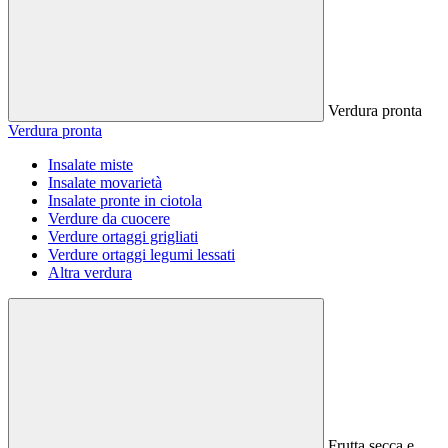
Verdura pronta
Verdura pronta
Insalate miste
Insalate movarietà
Insalate pronte in ciotola
Verdure da cuocere
Verdure ortaggi grigliati
Verdure ortaggi legumi lessati
Altra verdura
Frutta secca e