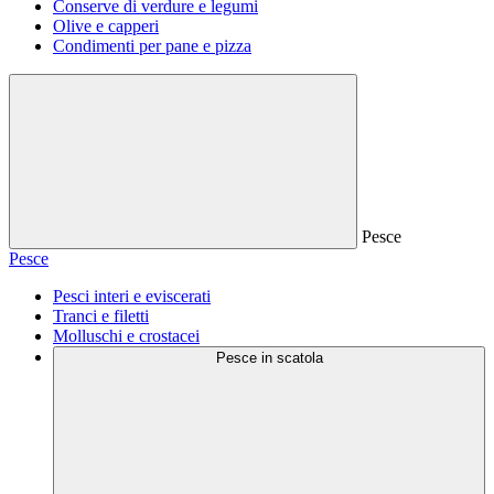
Conserve di verdure e legumi
Olive e capperi
Condimenti per pane e pizza
Pesce
Pesce
Pesci interi e eviscerati
Tranci e filetti
Molluschi e crostacei
Pesce in scatola