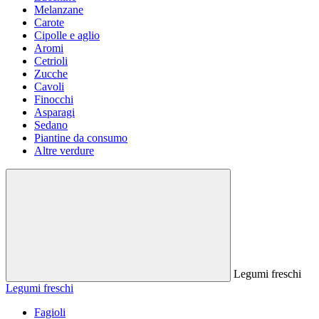
Melanzane
Carote
Cipolle e aglio
Aromi
Cetrioli
Zucche
Cavoli
Finocchi
Asparagi
Sedano
Piantine da consumo
Altre verdure
Legumi freschi
Legumi freschi
Fagioli