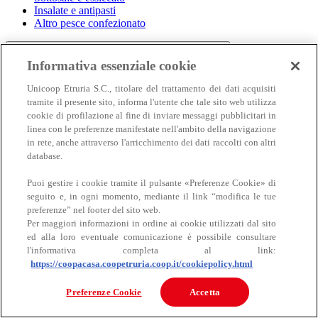
Insalate e antipasti
Altro pesce confezionato
Informativa essenziale cookie
Unicoop Etruria S.C., titolare del trattamento dei dati acquisiti
tramite il presente sito, informa l'utente che tale sito web utilizza
cookie di profilazione al fine di inviare messaggi pubblicitari in
linea con le preferenze manifestate nell'ambito della navigazione
in rete, anche attraverso l'arricchimento dei dati raccolti con altri
Carne
database.
Carne
Puoi gestire i cookie tramite il pulsante «Preferenze Cookie» di
seguito e, in ogni momento, mediante il link “modifica le tue
preferenze” nel footer del sito web.
Per maggiori informazioni in ordine ai cookie utilizzati dal sito
ed alla loro eventuale comunicazione è possibile consultare
l'informativa completa al link:
https://coopacasa.coopetruria.coop.it/cookiepolicy.html
Bovino
Preferenze Cookie
Accetta
Ovino
Suino