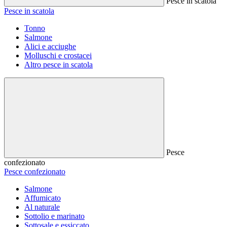
Pesce in scatola
Pesce in scatola
Tonno
Salmone
Alici e acciughe
Molluschi e crostacei
Altro pesce in scatola
Pesce
confezionato
Pesce confezionato
Salmone
Affumicato
Al naturale
Sottolio e marinato
Sottosale e essiccato