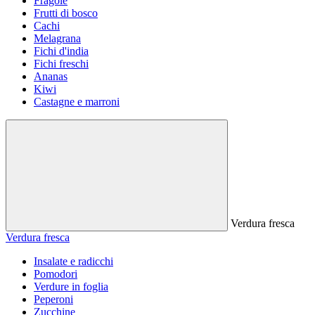
Fragole
Frutti di bosco
Cachi
Melagrana
Fichi d'india
Fichi freschi
Ananas
Kiwi
Castagne e marroni
Verdura fresca
Verdura fresca
Insalate e radicchi
Pomodori
Verdure in foglia
Peperoni
Zucchine