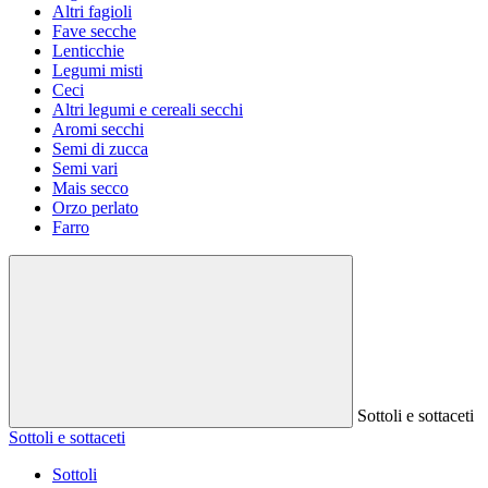
Altri fagioli
Fave secche
Lenticchie
Legumi misti
Ceci
Altri legumi e cereali secchi
Aromi secchi
Semi di zucca
Semi vari
Mais secco
Orzo perlato
Farro
Sottoli e sottaceti
Sottoli e sottaceti
Sottoli