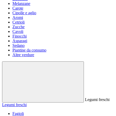
Melanzane
Carote
Cipolle e aglio
Aromi
Cetrioli
Zucche
Cavoli
Finocchi
Asparagi
Sedano
Piantine da consumo
Altre verdure
Legumi freschi
Legumi freschi
Fagioli