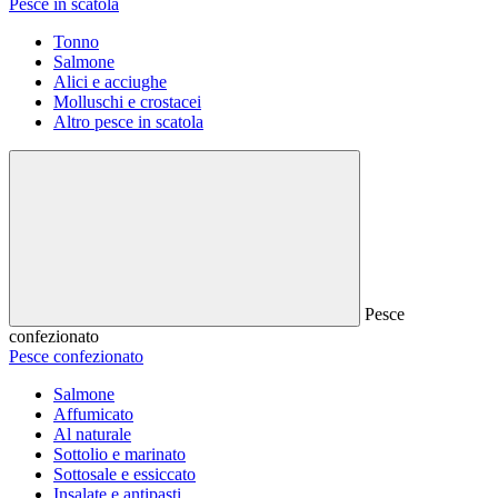
Pesce in scatola
Tonno
Salmone
Alici e acciughe
Molluschi e crostacei
Altro pesce in scatola
Pesce
confezionato
Pesce confezionato
Salmone
Affumicato
Al naturale
Sottolio e marinato
Sottosale e essiccato
Insalate e antipasti