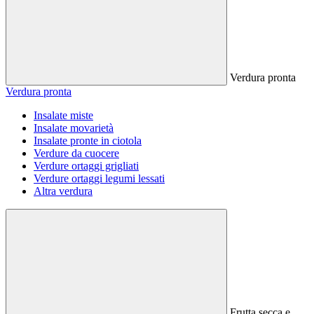
Verdura pronta
Verdura pronta
Insalate miste
Insalate movarietà
Insalate pronte in ciotola
Verdure da cuocere
Verdure ortaggi grigliati
Verdure ortaggi legumi lessati
Altra verdura
Frutta secca e