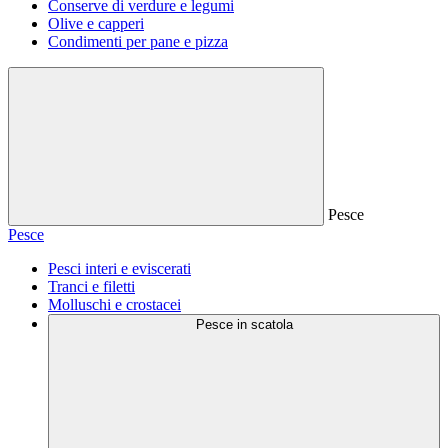
Conserve di verdure e legumi
Olive e capperi
Condimenti per pane e pizza
Pesce
Pesce
Pesci interi e eviscerati
Tranci e filetti
Molluschi e crostacei
Pesce in scatola