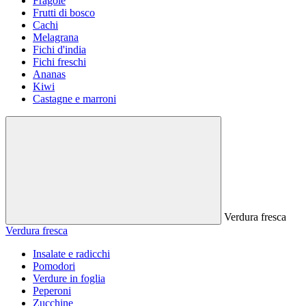
Fragole
Frutti di bosco
Cachi
Melagrana
Fichi d'india
Fichi freschi
Ananas
Kiwi
Castagne e marroni
Verdura fresca
Verdura fresca
Insalate e radicchi
Pomodori
Verdure in foglia
Peperoni
Zucchine