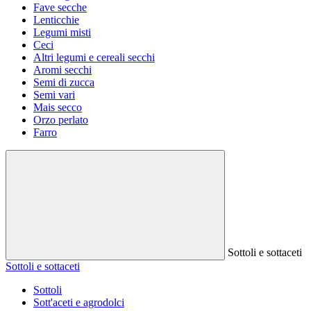
Fave secche
Lenticchie
Legumi misti
Ceci
Altri legumi e cereali secchi
Aromi secchi
Semi di zucca
Semi vari
Mais secco
Orzo perlato
Farro
Sottoli e sottaceti
Sottoli e sottaceti
Sottoli
Sott'aceti e agrodolci