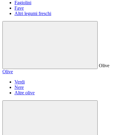
Fagiolini
Fave
Altri legumi freschi
Olive
Olive
Verdi
Nere
Altre olive