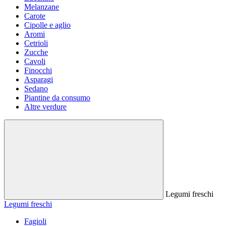
Melanzane
Carote
Cipolle e aglio
Aromi
Cetrioli
Zucche
Cavoli
Finocchi
Asparagi
Sedano
Piantine da consumo
Altre verdure
Legumi freschi
Legumi freschi
Fagioli