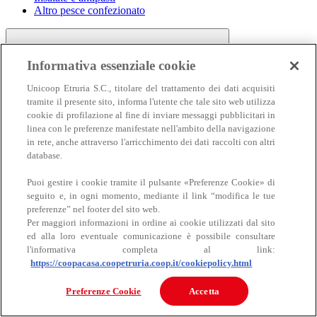
Altro pesce confezionato
Informativa essenziale cookie
Unicoop Etruria S.C., titolare del trattamento dei dati acquisiti
tramite il presente sito, informa l'utente che tale sito web utilizza
cookie di profilazione al fine di inviare messaggi pubblicitari in
linea con le preferenze manifestate nell'ambito della navigazione
Carne
in rete, anche attraverso l'arricchimento dei dati raccolti con altri
Carne
database.
Puoi gestire i cookie tramite il pulsante «Preferenze Cookie» di
seguito e, in ogni momento, mediante il link “modifica le tue
preferenze” nel footer del sito web.
Per maggiori informazioni in ordine ai cookie utilizzati dal sito
ed alla loro eventuale comunicazione è possibile consultare
l'informativa completa al link:
https://coopacasa.coopetruria.coop.it/cookiepolicy.html
Bovino
Ovino
Preferenze Cookie
Accetta
Suino
Equino