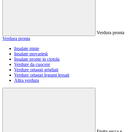
Verdura pronta
Verdura pronta
Insalate miste
Insalate movarietà
Insalate pronte in ciotola
Verdure da cuocere
Verdure ortaggi grigliati
Verdure ortaggi legumi lessati
Altra verdura
Frutta secca e