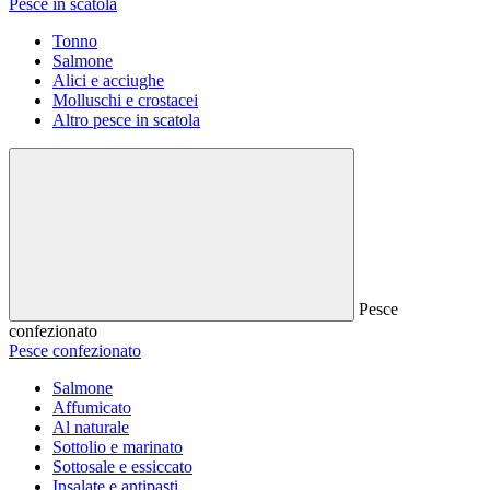
Pesce in scatola
Tonno
Salmone
Alici e acciughe
Molluschi e crostacei
Altro pesce in scatola
Pesce
confezionato
Pesce confezionato
Salmone
Affumicato
Al naturale
Sottolio e marinato
Sottosale e essiccato
Insalate e antipasti