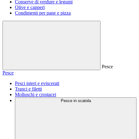
Conserve di verdure e legumi
Olive e capperi
Condimenti per pane e pizza
Pesce
Pesce
Pesci interi e eviscerati
Tranci e filetti
Molluschi e crostacei
Pesce in scatola