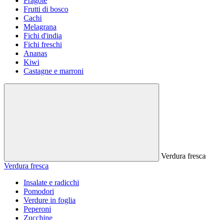
Fragole
Frutti di bosco
Cachi
Melagrana
Fichi d'india
Fichi freschi
Ananas
Kiwi
Castagne e marroni
Verdura fresca
Verdura fresca
Insalate e radicchi
Pomodori
Verdure in foglia
Peperoni
Zucchine