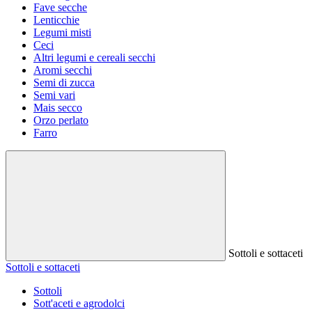
Fave secche
Lenticchie
Legumi misti
Ceci
Altri legumi e cereali secchi
Aromi secchi
Semi di zucca
Semi vari
Mais secco
Orzo perlato
Farro
Sottoli e sottaceti
Sottoli e sottaceti
Sottoli
Sott'aceti e agrodolci