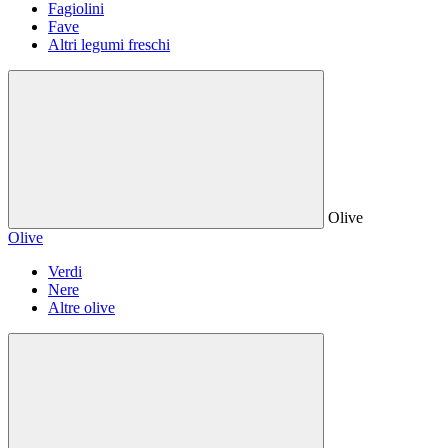
Fagiolini
Fave
Altri legumi freschi
Olive
Olive
Verdi
Nere
Altre olive