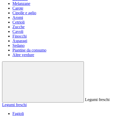
Melanzane
Carote
Cipolle e aglio
Aromi
Cetrioli
Zucche
Cavoli
Finocchi
Asparagi
Sedano
Piantine da consumo
Altre verdure
Legumi freschi
Legumi freschi
Fagioli