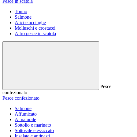
Pesce in scatola
Tonno
Salmone
Alici e acciughe
Molluschi e crostacei
Altro pesce in scatola
Pesce
confezionato
Pesce confezionato
Salmone
Affumicato
Al naturale
Sottolio e marinato
Sottosale e essiccato
Insalate e antipasti