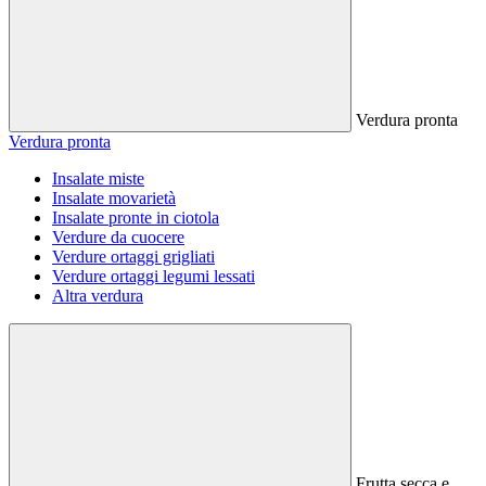
Verdura pronta
Verdura pronta
Insalate miste
Insalate movarietà
Insalate pronte in ciotola
Verdure da cuocere
Verdure ortaggi grigliati
Verdure ortaggi legumi lessati
Altra verdura
Frutta secca e