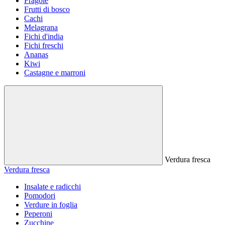
Fragole
Frutti di bosco
Cachi
Melagrana
Fichi d'india
Fichi freschi
Ananas
Kiwi
Castagne e marroni
Verdura fresca
Verdura fresca
Insalate e radicchi
Pomodori
Verdure in foglia
Peperoni
Zucchine