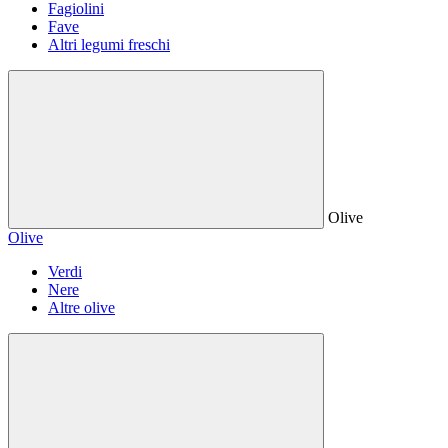
Fagiolini
Fave
Altri legumi freschi
Olive
Olive
Verdi
Nere
Altre olive