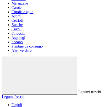
Melanzane
Carote
Cipolle e aglio
Aromi
Cetrioli
Zucche
Cavoli
Finocchi
Asparagi
Sedano
Piantine da consumo
Altre verdure
Legumi freschi
Legumi freschi
Fagioli