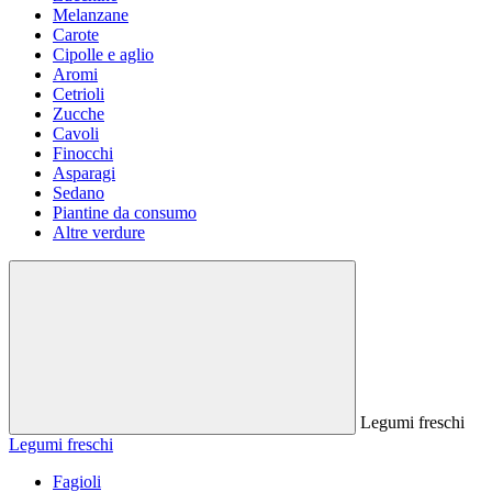
Melanzane
Carote
Cipolle e aglio
Aromi
Cetrioli
Zucche
Cavoli
Finocchi
Asparagi
Sedano
Piantine da consumo
Altre verdure
Legumi freschi
Legumi freschi
Fagioli