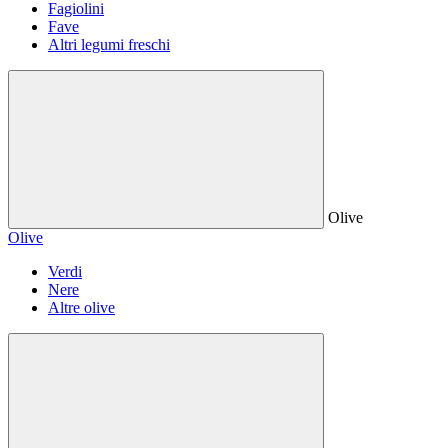
Fagiolini
Fave
Altri legumi freschi
Olive
Olive
Verdi
Nere
Altre olive