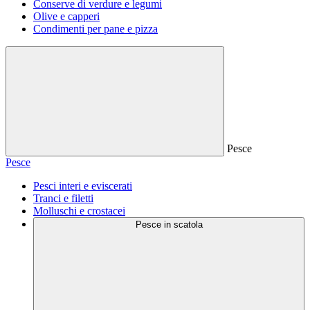
Conserve di verdure e legumi
Olive e capperi
Condimenti per pane e pizza
Pesce
Pesce
Pesci interi e eviscerati
Tranci e filetti
Molluschi e crostacei
Pesce in scatola