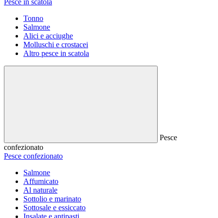
Pesce in scatola
Tonno
Salmone
Alici e acciughe
Molluschi e crostacei
Altro pesce in scatola
Pesce
confezionato
Pesce confezionato
Salmone
Affumicato
Al naturale
Sottolio e marinato
Sottosale e essiccato
Insalate e antipasti