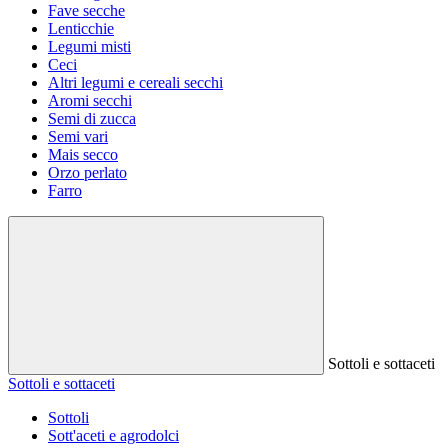
Fave secche
Lenticchie
Legumi misti
Ceci
Altri legumi e cereali secchi
Aromi secchi
Semi di zucca
Semi vari
Mais secco
Orzo perlato
Farro
Sottoli e sottaceti
Sottoli e sottaceti
Sottoli
Sott'aceti e agrodolci