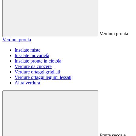
Verdura pronta
Verdura pronta
Insalate miste
Insalate movarietà
Insalate pronte in ciotola
Verdure da cuocere
Verdure ortaggi grigliati
Verdure ortaggi legumi lessati
Altra verdura
Frutta secca e