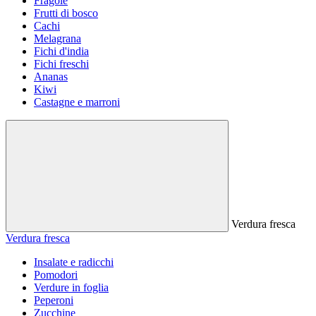
Fragole
Frutti di bosco
Cachi
Melagrana
Fichi d'india
Fichi freschi
Ananas
Kiwi
Castagne e marroni
Verdura fresca
Verdura fresca
Insalate e radicchi
Pomodori
Verdure in foglia
Peperoni
Zucchine