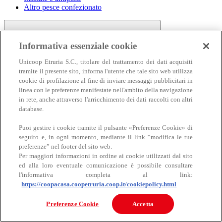
Altro pesce confezionato
Informativa essenziale cookie
Unicoop Etruria S.C., titolare del trattamento dei dati acquisiti
tramite il presente sito, informa l'utente che tale sito web utilizza
cookie di profilazione al fine di inviare messaggi pubblicitari in
linea con le preferenze manifestate nell'ambito della navigazione
Carne
in rete, anche attraverso l'arricchimento dei dati raccolti con altri
Carne
database.
Puoi gestire i cookie tramite il pulsante «Preferenze Cookie» di
seguito e, in ogni momento, mediante il link “modifica le tue
preferenze” nel footer del sito web.
Per maggiori informazioni in ordine ai cookie utilizzati dal sito
ed alla loro eventuale comunicazione è possibile consultare
l'informativa completa al link:
https://coopacasa.coopetruria.coop.it/cookiepolicy.html
Bovino
Ovino
Preferenze Cookie
Accetta
Suino
Equino